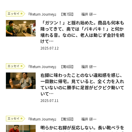
エッセイ
『Return Journey』
【第7回】
福井 研一
「ガツン！」と揺れ始めた。商品も何本も
降ってきて、奥では「バキバキ！」と何か
壊れる音。なのに、老人は動じず会計を続
けて…
2025.07.12
エッセイ
『Return Journey』
【第6回】
福井 研一
右脚に味わったことのない違和感を感じ、
一目散に帰宅。見ていると、全く力を入れ
ていないのに勝手に足首がピクピク動いて
いて…
2025.07.11
エッセイ
『Return Journey』
【第5回】
福井 研一
明らかに右脚が反応しない。長い靴ベラを