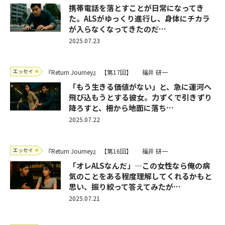
携帯電話を落とすことが日常になってき
た。ALSがゆっくり進行し、身体にチカラ
が入らなくなってきたのだ…
2025.07.23
エッセイ
『Return Journey』
【第17回】
福井 研一
「もう生きる価値がない」と、急に運河へ
飛び込もうとする彼女。力ずくで引きずり
降ろすと、柵から地面に落ち…
2025.07.22
エッセイ
『Return Journey』
【第16回】
福井 研一
「オレALSなんだ」―この女性なら俺の病
気のことをある程度理解してくれるかもと
思い、振り絞って答えてみたが…
2025.07.21