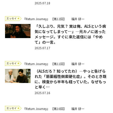
2025.07.18
エッセイ
『Return Journey』
【第12回】
福井 研一
「久しぶり、元気？ 実は俺、ALSという病
気になってしまって…」―元カノに送った
メッセージ。すぐに来た返信には「やめ
て」の一言。
2025.07.17
エッセイ
『Return Journey』
【第11回】
福井 研一
（ALSだろ？ 知ってたわ）―やっと告げら
れた「筋萎縮性側索硬化症」。そのとき既
に、検査から半年も経っていた。なぜもっ
と早く…
2025.07.16
エッセイ
『Return Journey』
【第10回】
福井 研一