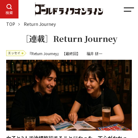
メ
検索
ニ
TOP
Return Journey
ュ
ー
［連載］Return Journey
エッセイ
『Return Journey』
【最終回】
福井 研一
女子と2人で沖縄旅行することになった。下心がなかっ