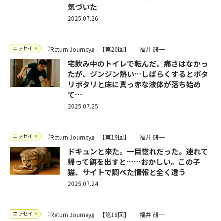
気づいた
2025.07.26
エッセイ
『Return Journey』
【第20回】
福井 研一
宅飲み中のトイレで転んだ。痛さはなかっ
たが、ジンジン熱い…しばらくするとポタ
リポタリと床に真っ赤な液体が落ち始め
て…
2025.07.25
エッセイ
『Return Journey』
【第19回】
福井 研一
ドキュンと来た。一目惚れだった。連れて
帰って餌を出すと……おかしい。この子
猫、サイトで調べた情報と全く違う
2025.07.24
エッセイ
『Return Journey』
【第18回】
福井 研一