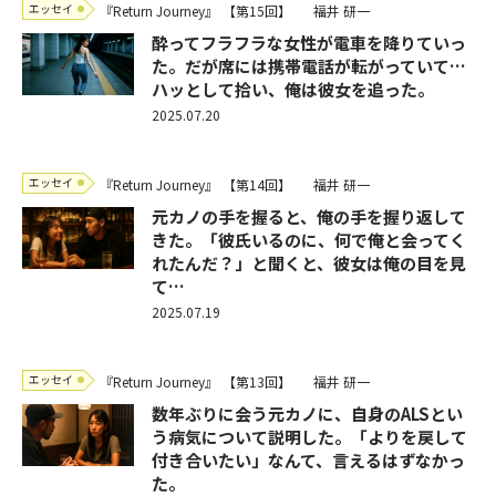
エッセイ
『Return Journey』
【第15回】
福井 研一
酔ってフラフラな女性が電車を降りていっ
た。だが席には携帯電話が転がっていて…
ハッとして拾い、俺は彼女を追った。
2025.07.20
エッセイ
『Return Journey』
【第14回】
福井 研一
元カノの手を握ると、俺の手を握り返して
きた。「彼氏いるのに、何で俺と会ってく
れたんだ？」と聞くと、彼女は俺の目を見
て…
2025.07.19
エッセイ
『Return Journey』
【第13回】
福井 研一
数年ぶりに会う元カノに、自身のALSとい
う病気について説明した。「よりを戻して
付き合いたい」なんて、言えるはずなかっ
た。