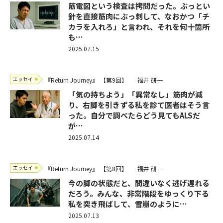
筋電図という検査は拷問だった。ぶっとい
針を直接筋肉にぶっ刺して、なおかつ「チ
カラを入れろ」と言われ、それを何十箇所
も…
2025.07.15
エッセイ
『Return Journey』
【第9回】
福井 研一
「気の持ちよう」「異常なし」――筋肉が減
り、右脚を引きずる私を診て医者はそう言
った。自分で調べたらどう見てもALSだ
が…
2025.07.14
エッセイ
『Return Journey』
【第8回】
福井 研一
今の脚の状態だと、間違いなく逃げ遅れる
だろう。みんな、非常階段をゆっくり下る
私を突き飛ばして、雪崩のように…
2025.07.13