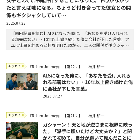
たと言えば嘘になる。ちょうど付き合ってた彼女との関
係もギクシャクしていて…
2025.07.28
【前回記事を読む】ALSになった俺に、「あなたを受け入れられ
る部署はない」…10年以上働き続けた俺に会社が下した言葉。ア
ユに仕事を辞めると打ち明けた頃から、二人の関係がギクシャク
してきた。言い争いが絶えない日も続き、毎日のように一緒にい
た日々もいつの間にかなくなり、アユは実家に帰ってると、連絡
が来る日も増えていた。私はアユとの時間を大切にしようという
エッセイ
『Return Journey』
【第22回】
福井 研一
思いも、頭の何処かに有ったのだろう。仕事を辞め…
ALSになった俺に、「あなたを受け入れら
れる部署はない」…10年以上働き続けた俺
に会社が下した言葉。
2025.07.27
エッセイ
『Return Journey』
【第21回】
福井 研一
ガシャーン！ 天と地が逆さまに視界に映っ
た。「派手に躓いたけど大丈夫か？」と聞
かれて初めて、自分が躓いて転んだことに