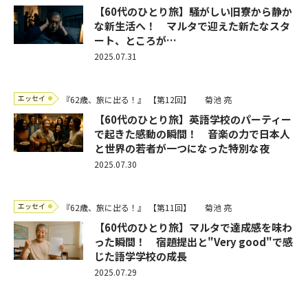
【60代のひとり旅】騒がしい旧寮から静か
な新生活へ！ マルタで迎えた新たなスタ
ート、ところが…
2025.07.31
エッセイ
『62歳、旅に出る！』
【第12回】
菊池 亮
【60代のひとり旅】英語学校のパーティー
で起きた感動の瞬間！ 音楽の力で日本人
と世界の若者が一つになった特別な夜
2025.07.30
エッセイ
『62歳、旅に出る！』
【第11回】
菊池 亮
【60代のひとり旅】マルタで達成感を味わ
った瞬間！ 宿題提出と"Very good"で感
じた語学学校の成長
2025.07.29