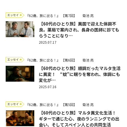
エッセイ
『62歳、旅に出る！』
【第7回】
菊池 亮
【60代のひとり旅】異国で迎えた体調不
良。薬局で案内され、長身の医師に診ても
らうことになり…
2025.07.17
エッセイ
『62歳、旅に出る！』
【第6回】
菊池 亮
【60代のひとり旅】順調だったマルタ生活
に異変！ “蚊”に眠りを奪われ、体調にも
変化が…
2025.07.16
エッセイ
『62歳、旅に出る！』
【第5回】
菊池 亮
【60代のひとり旅】マルタ異文化生活！
ギターで通じた心、夜のランニングでの出
会い、そしてスペイン人との共同生活