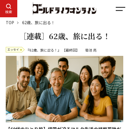
メ
検索
ニ
TOP
62歳、旅に出る！
ュ
ー
［連載］62歳、旅に出る！
エッセイ
『62歳、旅に出る！』
【最終回】
菊池 亮
【60代のひとり旅】帰国が迫るマルタ生活の終盤――孤独だ