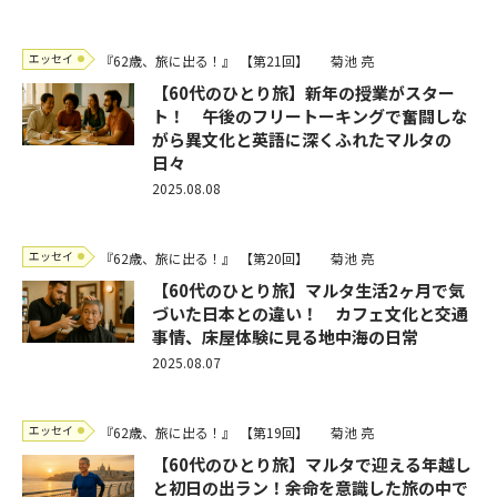
エッセイ
『62歳、旅に出る！』
【第21回】
菊池 亮
【60代のひとり旅】新年の授業がスター
ト！ 午後のフリートーキングで奮闘しな
がら異文化と英語に深くふれたマルタの
日々
2025.08.08
エッセイ
『62歳、旅に出る！』
【第20回】
菊池 亮
【60代のひとり旅】マルタ生活2ヶ月で気
づいた日本との違い！ カフェ文化と交通
事情、床屋体験に見る地中海の日常
2025.08.07
エッセイ
『62歳、旅に出る！』
【第19回】
菊池 亮
【60代のひとり旅】マルタで迎える年越し
と初日の出ラン！――余命を意識した旅の中で