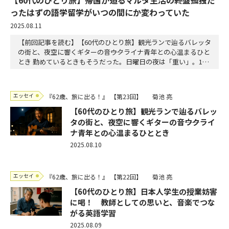
ったはずの語学留学がいつの間にか変わっていた
2025.08.11
【前回記事を読む】【60代のひとり旅】観光ランで辿るバレッタ
の街と、夜空に響くギターの音――ウクライナ青年との心温まるひと
とき 勤めているときもそうだった。日曜日の夜は「重い」。1週
間の心準備と手立てをしなければならない。土日は朝ランニング
と思ったけれど起きることができなかった。気持ちよい天気で午
後はランニングではなくどこかに行こうと2階建て観光バスに乗
エッセイ
『62歳、旅に出る！』
【第23回】
菊池 亮
ってみた。前から一度は乗ってみたいと思って…
【60代のひとり旅】観光ランで辿るバレッ
タの街と、夜空に響くギターの音――ウクライ
ナ青年との心温まるひととき
2025.08.10
エッセイ
『62歳、旅に出る！』
【第22回】
菊池 亮
【60代のひとり旅】日本人学生の授業妨害
に喝！ 教師としての思いと、音楽でつな
がる英語学習
2025.08.09