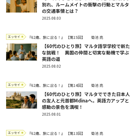
別れ、ルームメイトの衝撃の行動とマルタ
の交通事情とは？
2025.08.03
エッセイ
『62歳、旅に出る！』
【第15回】
菊池 亮
【60代のひとり旅】マルタ語学学校で新た
な挑戦！ 異国の仲間と切実な動機で学ぶ
英語の道
2025.08.02
エッセイ
『62歳、旅に出る！』
【第14回】
菊池 亮
【60代のひとり旅】マルタでできた日本人
の友人と元首都Mdinaへ。英語力アップと
感動の景色を満喫！
2025.08.01
エッセイ
『62歳、旅に出る！』
【第13回】
菊池 亮