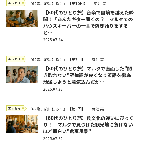
エッセイ
『62歳、旅に出る！』
【第10回】
菊池 亮
【60代のひとり旅】音楽で国境を越えた瞬
間！「あんたギター弾くの？」マルタでの
ハウスキーパーの一言で弾き語りをする
と…
2025.07.24
エッセイ
『62歳、旅に出る！』
【第9回】
菊池 亮
【60代のひとり旅】マルタで直面した"聞
き取れない"壁――体調が良くなり英語を徹底
勉強しようと意気込んだが…
2025.07.23
エッセイ
『62歳、旅に出る！』
【第8回】
菊池 亮
【60代のひとり旅】食文化の違いにびっく
り！ マルタで見つけた観光地に負けない
ほど面白い"食事風景"
2025.07.22