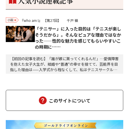
人気小説連載記事
小説
『who am I』
【第27回】
千戸 嶺
「テニサー」に入った目的は「テニスが楽し
そうだから」。そんなピュアな理由ではなか
った——性的な魅力を感じてもらいやすいこ
の時期に……
【前回の記事を読む】「誰が嫁に貰ってくれるんだ」…愛情障害
を抱えた女子大生が、結婚や“普通”の幸せを捨てて、芸能界を目
指した理由は——入学式から程なくして、私はテニスサークルに
入った。テニスなんか微塵も興味はない。今までの言動を見て私
が「テニスが楽しそうだから」とかいう、見かけたちょうちょを
追いかけるような純粋無垢のピュア野郎に見えるか？選んだ理由
は打算的なものだ。そのサークルのSNSをリサーチ…
このサイトについて