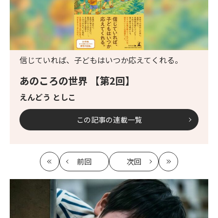
信じていれば、子どもはいつか応えてくれる。
あのころの世界 【第2回】
えんどう としこ
この記事の連載一覧
前回
次回
最
の
の
最
初
記
記
新
事
事
へ
へ