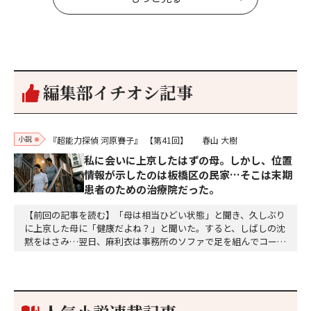
編集部イチオシ記事
小説
『超能力探偵 河原賽子』
【第41回】
春山 大樹
私に会いに上京したはずの母。しかし、位置
情報が示したのは板橋区の民家…そこは末期
患者のための治療院だった。
【前回の記事を読む】「母は相当ひどい状態」と聞き、久しぶり
に上京した母に「健康だよね？」と聞いた。すると、しばしの沈
黙をはさみ…翌日、麻利衣は事務所のソファで足を組んでコーヒ
ーを啜っていた賽子の前に右手の握り拳を固めていきなり立ちは
だかった。「何だ、そのしかめ面は。腹でも痛いのか」麻利衣が
拳を賽子に向けて突き出し、手首を回して掌を開くとそこには1
個のサイコロが握られていた。「やはり私はあなたの超…