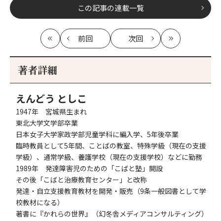
この記事の連載一覧
前回
次回
最
の
の
最
初
記
記
新
事
事
著者詳細
へ
へ
えんどう としこ
1947年 宮城県生まれ
東北大学文学部卒業
日本女子大学家政学部児童学科に編入学、5年後卒業
臨時教員として5年間、ことばの教室、特殊学級（現在の支援
学級）、通常学級、養護学校（現在の支援学校）などに勤務
1989年 発達障害児のための「こばと塾」開設
その後「こばと治療教育センター」と改称
発達・自立支援教育教材を開発・販売（9条一般図書として学
校教材になる）
著書に『かれらの世界』（幻冬舎メディアコンサルティング）