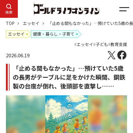
メ
検索
ニ
TOP
エッセイ
「止める間もなかった」…預けていた5歳の
ュ
ー
エッセイ
健康・暮らし・子育て
エッセイ
子ども
教育支援
2026.06.19
「止める間もなかった」…預けていた5歳
の長男がテーブルに足をかけた瞬間、鋼鉄
製の台座が倒れ、後頭部を直撃し……