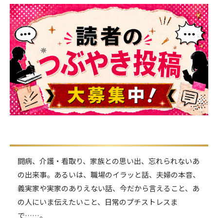
初
記
記
新
事
事
へ
へ
闘病、介護・看取り、家族との思い出、忘れられないあ
の出来事。あるいは、職場のイラッと話、夫婦の本音、
義実家や実家のありえない話、今だから言えること、あ
の人にいま伝えたいこと、日常のプチストレスま
で……。