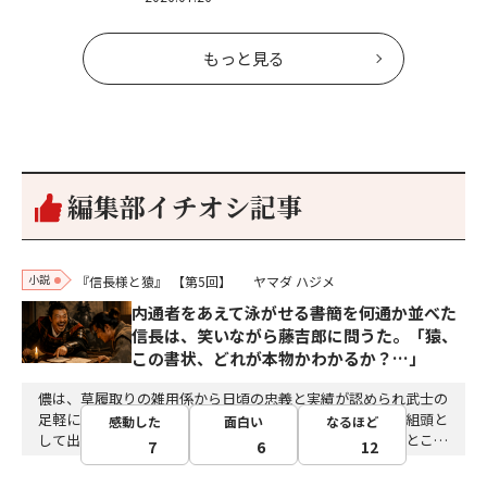
もっと見る
編集部イチオシ記事
小説
『信長様と猿』
【第5回】
ヤマダ ハジメ
内通者をあえて泳がせる――書簡を何通か並べた
信長は、笑いながら藤吉郎に問うた。「猿、
この書状、どれが本物かわかるか？…」
儂は、草履取りの雑用係から日頃の忠義と実績が認められ武士の
足軽に取り立てられた後、桶狭間の合戦に於いては、足軽組頭と
感動した
面白い
なるほど
して出陣していたな。その頃の信長様との会話を想い出すとこん
7
6
12
な秘話があったわ。「殿、桶狭間の戦ですが、拙者も組頭として
参加しておりました。勝てる相手とは思えないほど兵の差があり