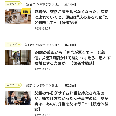
エッセイ
『読者のつぶやきひろば』
【第22回】
愛猫が、突然ご飯を食べなくなった。病院
に連れていくと、原因は“夫のある行動”だ
と判明して…【読者投稿】
2026.08.09
エッセイ
『読者のつぶやきひろば』
【第21回】
84歳の義母から「具合が悪くて…」と着
信。片道2時間かけて駆けつけたら、思わず
唖然とする光景が…【読者体験談】
2026.08.02
エッセイ
『読者のつぶやきひろば』
【第20回】
父親の作るダサイお弁当を持たされるの
が、嫌で仕方なかった女子高生の私。だが
実は、あのお弁当を父は毎日…【読者体験
談】
2026.07.26