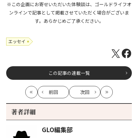
※この企画にお寄せいただいた体験談は、ゴールドライフオ
ンラインで記事として掲載させていただく場合がございま
す。あらかじめご了承ください。
エッセイ
この記事の連載一覧
前回
次回
最
の
の
最
初
記
記
新
事
事
著者詳細
へ
へ
GLO編集部