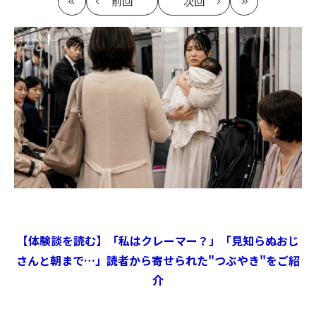
前回
次回
最
の
の
最
初
記
記
新
事
事
へ
へ
【体験談を読む】「私はクレーマー？」「見知らぬおじ
さんと朝まで…」読者から寄せられた"つぶやき"をご紹
介