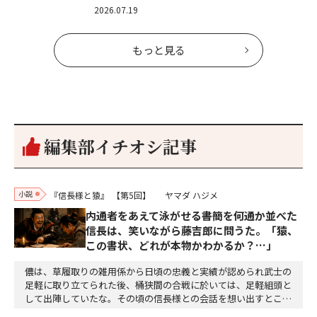
2026.07.19
もっと見る
編集部イチオシ記事
小説
『信長様と猿』
【第5回】
ヤマダ ハジメ
内通者をあえて泳がせる――書簡を何通か並べた
信長は、笑いながら藤吉郎に問うた。「猿、
この書状、どれが本物かわかるか？…」
儂は、草履取りの雑用係から日頃の忠義と実績が認められ武士の
足軽に取り立てられた後、桶狭間の合戦に於いては、足軽組頭と
して出陣していたな。その頃の信長様との会話を想い出すとこん
な秘話があったわ。「殿、桶狭間の戦ですが、拙者も組頭として