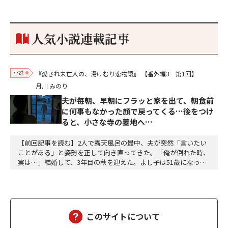
参加しておりました。勝てる相手とは思えないほど兵の差があり
もうした。確か今川勢1万2000に対し織田勢はわずか3000あま
り。どうして勝てたのか、未だにわかりません。…
人気小説連載記事
小説
『愛され未亡人の、湯けむり恋物語』
【番外編3 第1回】
月川 みのり
夫が毎朝、早朝にフラッと家を出て、朝食前
に何事もなかった顔で戻ってくる…後をつけ
ると、小さな寺の墓地へ…
【前回記事を読む】2人で露天風呂の最中、夫が突然「言いたい
ことがある」と姿勢を正して向き直ってきた。「俺が倒れた時、
実は…」結婚して、3年目の秋を迎えた。よし子は51歳になっ
た。藤乃屋の女将として、毎日は穏やかに過ぎていく。山の木々
が色づきはじめ、宿は今日も、静かに賑わっていた。（あの崖っ
ぷちの日から、私は、ずいぶん遠くまで来た。そして、ずいぶ
ん、幸せになった）夫の雅彦は、相変わらず口数は多くな…
このサイトについて