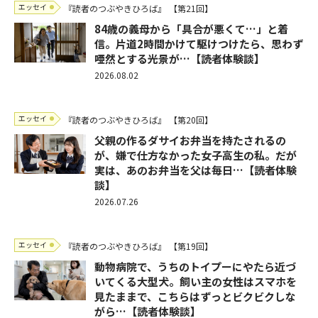
エッセイ
『読者のつぶやきひろば』
【第21回】
84歳の義母から「具合が悪くて…」と着
信。片道2時間かけて駆けつけたら、思わず
唖然とする光景が…【読者体験談】
2026.08.02
エッセイ
『読者のつぶやきひろば』
【第20回】
父親の作るダサイお弁当を持たされるの
が、嫌で仕方なかった女子高生の私。だが
実は、あのお弁当を父は毎日…【読者体験
談】
2026.07.26
エッセイ
『読者のつぶやきひろば』
【第19回】
動物病院で、うちのトイプーにやたら近づ
いてくる大型犬。飼い主の女性はスマホを
見たままで、こちらはずっとビクビクしな
がら…【読者体験談】