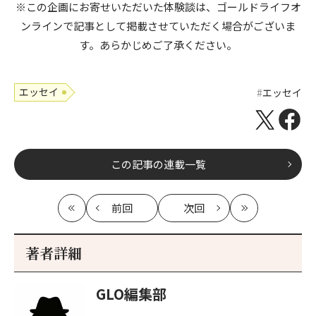
※この企画にお寄せいただいた体験談は、ゴールドライフオ
ンラインで記事として掲載させていただく場合がございま
す。あらかじめご了承ください。
エッセイ
エッセイ
この記事の連載一覧
前回
次回
最
の
の
最
初
記
記
新
事
事
著者詳細
へ
へ
GLO編集部