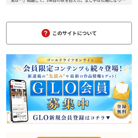
実は…」結婚して、3年目の秋を迎えた。よし子は51歳になっ
た。藤乃屋の女将として、毎日は穏やかに過ぎていく。山の木々
が色づきはじめ、宿は今日も、静かに賑わっていた。（あの崖っ
ぷちの日から、私は、ずいぶん遠くまで来た。そして、ずいぶ
ん、幸せになった）夫の雅彦は、相変わらず口数は多くな…
このサイトについて