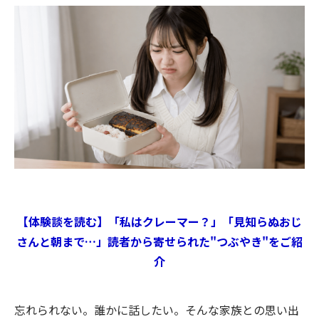
初
記
記
新
事
事
へ
へ
【体験談を読む】「私はクレーマー？」「見知らぬおじ
さんと朝まで…」読者から寄せられた"つぶやき"をご紹
介
忘れられない。誰かに話したい。そんな家族との思い出