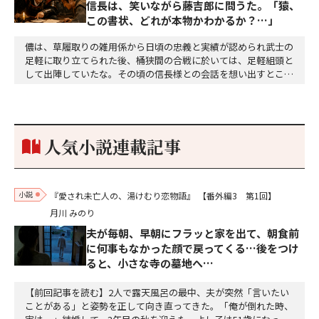
信長は、笑いながら藤吉郎に問うた。「猿、
この書状、どれが本物かわかるか？…」
儂は、草履取りの雑用係から日頃の忠義と実績が認められ武士の
足軽に取り立てられた後、桶狭間の合戦に於いては、足軽組頭と
して出陣していたな。その頃の信長様との会話を想い出すとこん
な秘話があったわ。「殿、桶狭間の戦ですが、拙者も組頭として
参加しておりました。勝てる相手とは思えないほど兵の差があり
もうした。確か今川勢1万2000に対し織田勢はわずか3000あま
り。どうして勝てたのか、未だにわかりません。…
人気小説連載記事
小説
『愛され未亡人の、湯けむり恋物語』
【番外編3 第1回】
月川 みのり
夫が毎朝、早朝にフラッと家を出て、朝食前
に何事もなかった顔で戻ってくる…後をつけ
ると、小さな寺の墓地へ…
【前回記事を読む】2人で露天風呂の最中、夫が突然「言いたい
ことがある」と姿勢を正して向き直ってきた。「俺が倒れた時、