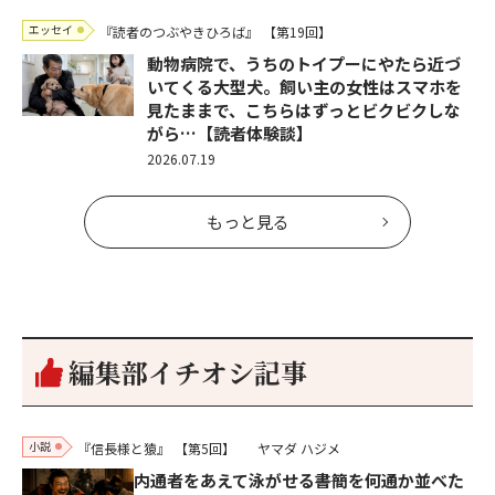
エッセイ
『読者のつぶやきひろば』
【第19回】
動物病院で、うちのトイプーにやたら近づ
いてくる大型犬。飼い主の女性はスマホを
見たままで、こちらはずっとビクビクしな
がら…【読者体験談】
2026.07.19
もっと見る
編集部イチオシ記事
小説
『信長様と猿』
【第5回】
ヤマダ ハジメ
内通者をあえて泳がせる――書簡を何通か並べた