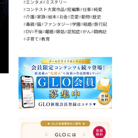
エンタメ
ミステリー
コンテスト大賞作品
短編集
仕事
純愛
介護
家族
絵本
お金
恋愛
動物
歴史
毒親
猫
ファンタジー
学園
結婚
旅行記
DV
不倫
離婚
嫁姑
認知症
がん
闘病記
子育て
教育