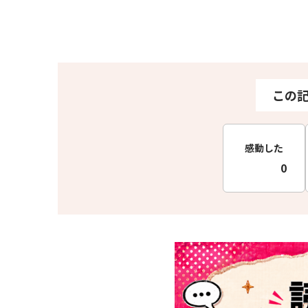
この
感動した
0