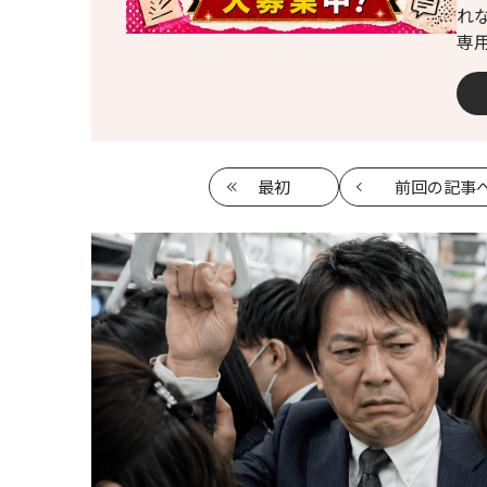
れ
専
最初
前回
の記事