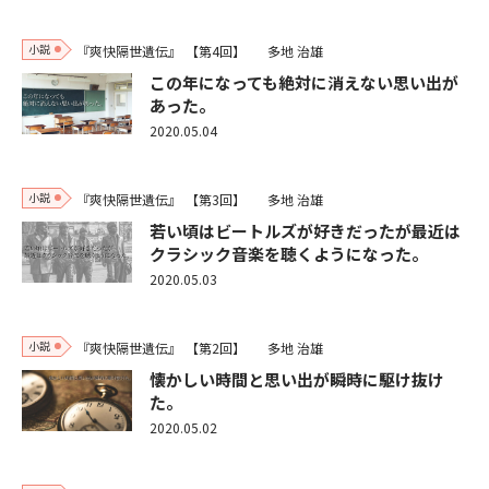
小説
『爽快隔世遺伝』
【第4回】
多地 治雄
この年になっても絶対に消えない思い出が
あった。
2020.05.04
小説
『爽快隔世遺伝』
【第3回】
多地 治雄
若い頃はビートルズが好きだったが最近は
クラシック音楽を聴くようになった。
2020.05.03
小説
『爽快隔世遺伝』
【第2回】
多地 治雄
懐かしい時間と思い出が瞬時に駆け抜け
た。
2020.05.02