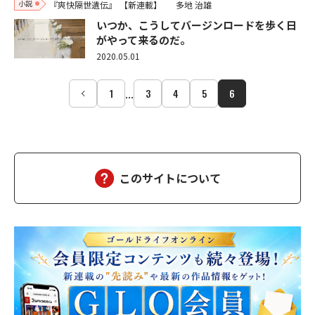
小説
『爽快隔世遺伝』
【新連載】
多地 治雄
いつか、こうしてバージンロードを歩く日
がやって来るのだ。
2020.05.01
...
1
3
4
5
6
このサイトについて