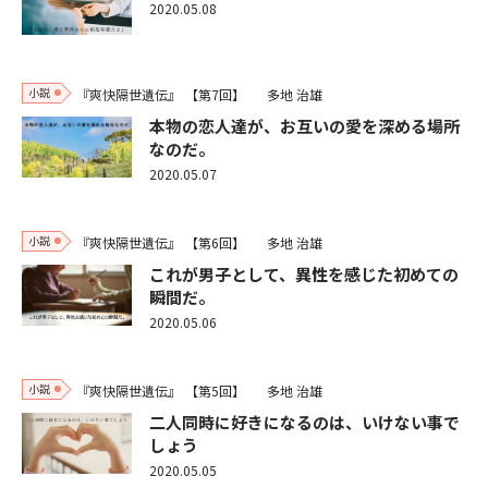
2020.05.08
小説
『爽快隔世遺伝』
【第7回】
多地 治雄
本物の恋人達が、お互いの愛を深める場所
なのだ。
2020.05.07
小説
『爽快隔世遺伝』
【第6回】
多地 治雄
これが男子として、異性を感じた初めての
瞬間だ。
2020.05.06
小説
『爽快隔世遺伝』
【第5回】
多地 治雄
二人同時に好きになるのは、いけない事で
しょう
2020.05.05