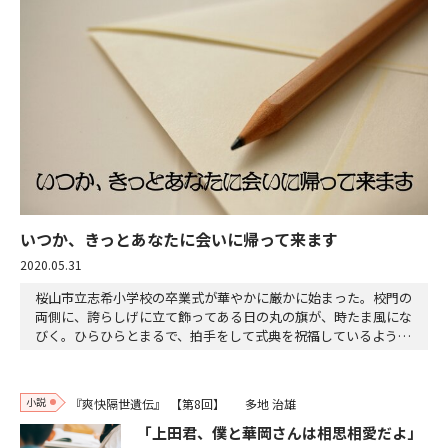
いつか、きっとあなたに会いに帰って来ます
2020.05.31
桜山市立志希小学校の卒業式が華やかに厳かに始まった。校門の
両側に、誇らしげに立て飾ってある日の丸の旗が、時たま風にな
びく。ひらひらとまるで、拍手をして式典を祝福しているよう
だ。式場に入って行く人々が、その旗に軽く会釈をしていた。式
典は順調に進み、卒業証書の授与も終わり、お決まりのえらい
方々の退屈な挨拶も、最後の一人が終わった。お別れの『蛍の
小説
『爽快隔世遺伝』
【第8回】
多地 治雄
光』を皆で歌い終わり解散になった。僕は母親に、友達と話が…
「上田君、僕と華岡さんは相思相愛だよ」