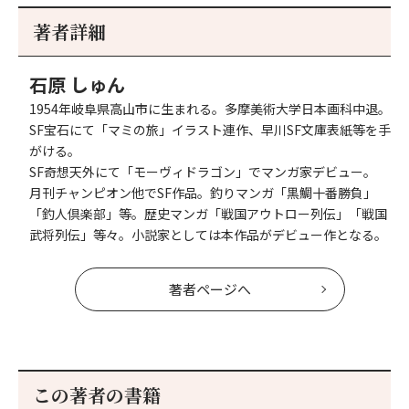
初
記
事
著者詳細
へ
石原 しゅん
1954年岐阜県高山市に生まれる。多摩美術大学日本画科中退。
SF宝石にて「マミの旅」イラスト連作、早川SF文庫表紙等を手
がける。
SF奇想天外にて「モーヴィドラゴン」でマンガ家デビュー。
月刊チャンピオン他でSF作品。釣りマンガ「黒鯛十番勝負」
「釣人倶楽部」等。歴史マンガ「戦国アウトロー列伝」「戦国
武将列伝」等々。小説家としては本作品がデビュー作となる。
著者ページへ
この著者の書籍