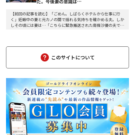
た。今後妻の意識は…
【前回の記事を読む】「ごめん。しばらくホテルから仕事に行
く」妊娠中の妻と元カノの間で揺れる気持ちを確かめる夫。しか
しその頃には妻は…「こちらに緊急搬送された南條沙優の夫です
が、沙優は大丈夫でしょうか」「しばらくお待ちください、担当
医を呼び出しますので、そちらでお待ちください」沙優の身に大
変なことが起こっていようとは、この時は想像もつかなかった。
しばらくして、担当医の先生が俺の元にやってきた。「南…
このサイトについて