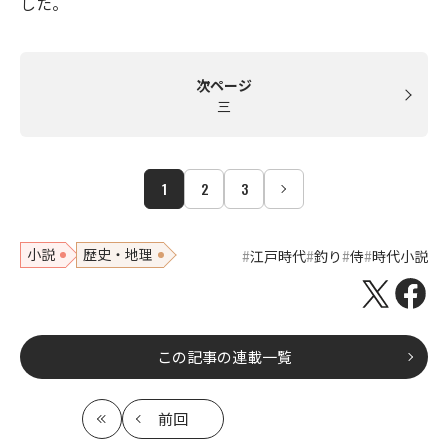
した。
次ページ
三
1
2
3
小説
歴史・地理
江戸時代
釣り
侍
時代小説
この記事の連載一覧
前回
最
の