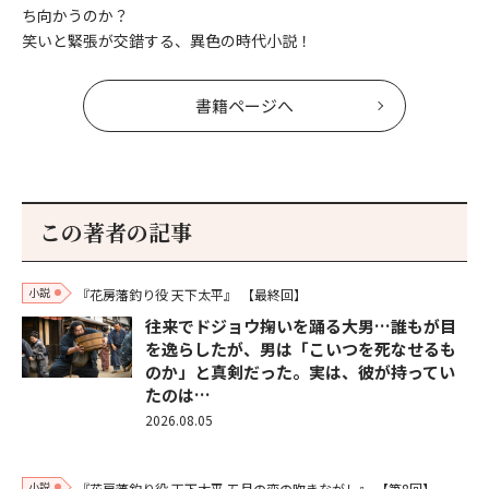
ち向かうのか？
笑いと緊張が交錯する、異色の時代小説！
書籍ページへ
この著者の記事
小説
『花房藩釣り役 天下太平』
【最終回】
往来でドジョウ掬いを踊る大男…誰もが目
を逸らしたが、男は「こいつを死なせるも
のか」と真剣だった。実は、彼が持ってい
たのは…
2026.08.05
小説
『花房藩釣り役 天下太平 五月の恋の吹きながし』
【第8回】