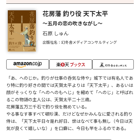
花房藩 釣り役 天下太平
〜五月の恋の吹きながし〜
石原 しゅん
出版社名：幻冬舎メディアコンサルティング
「あ、へのじか。釣りが仕事の呑気な侍や」城下では有名人であ
り特に釣り好きの間では天賀太平よりは「天下太平」、あるいは
顔がそっくりな「へのへのもへじ」を縮めて「へのじ」と呼ばれ
るこの物語の主人公は、天賀太平二十三歳。
花房藩五万三千石で釣り役を務めている。
やる事なす事すべて頓珍漢、だけどなぜかみんなに愛される釣り
侍は、「天下太平日々是れ好日、世はなべて事も無し（今日は天
気が良くて嬉しいな）」を口癖に、今日も竿をふるのである。