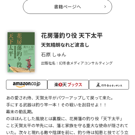
書籍ページへ
花房藩釣り役 天下太平
天気晴朗なれど波高し
石原 しゅん
出版社名：幻冬舎メディアコンサルティング
あの愛され侍、天賀太平がパワーアップして戻って来た。
手にする武器は釣り竿一本！その戦いを刮目せよ！！
幕末の動乱期。
のほほんとした風貌とは裏腹に、花房藩の釣り役「天下太平」
こと天賀太平の竿先には、藩と家族を守る重大な使命が隠されて
いた。次々と現れる敵や陰謀を前に、釣り侍は知恵と技でどう立