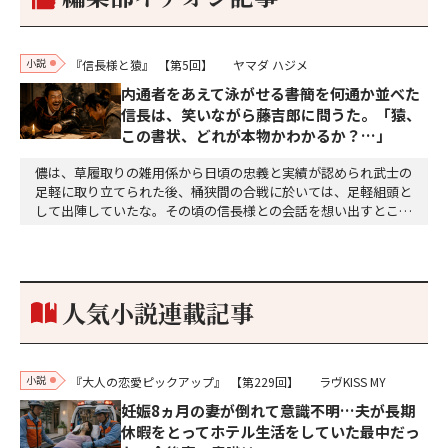
小説
『信長様と猿』
【第5回】
ヤマダ ハジメ
内通者をあえて泳がせる――書簡を何通か並べた
信長は、笑いながら藤吉郎に問うた。「猿、
この書状、どれが本物かわかるか？…」
儂は、草履取りの雑用係から日頃の忠義と実績が認められ武士の
足軽に取り立てられた後、桶狭間の合戦に於いては、足軽組頭と
して出陣していたな。その頃の信長様との会話を想い出すとこん
な秘話があったわ。「殿、桶狭間の戦ですが、拙者も組頭として
参加しておりました。勝てる相手とは思えないほど兵の差があり
もうした。確か今川勢1万2000に対し織田勢はわずか3000あま
り。どうして勝てたのか、未だにわかりません。…
人気小説連載記事
小説
『大人の恋愛ピックアップ』
【第229回】
ラヴKISS MY
妊娠8ヵ月の妻が倒れて意識不明…夫が長期
休暇をとってホテル生活をしていた最中だっ