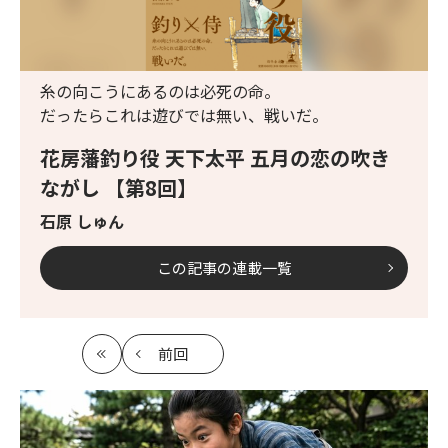
糸の向こうにあるのは必死の命。
だったらこれは遊びでは無い、戦いだ。
花房藩釣り役 天下太平 五月の恋の吹き
ながし 【第8回】
石原 しゅん
この記事の連載一覧
前回
最
の
初
記
事
へ