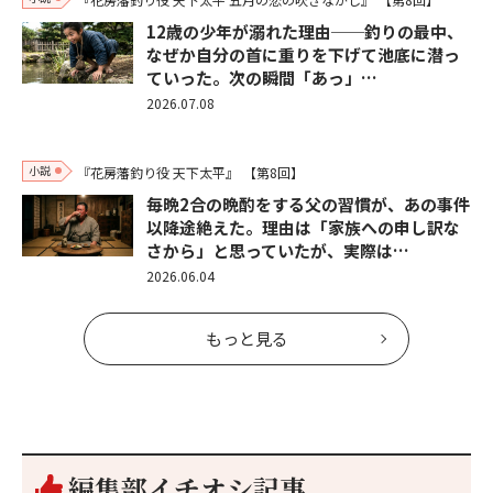
12歳の少年が溺れた理由──釣りの最中、
なぜか自分の首に重りを下げて池底に潜っ
ていった。次の瞬間「あっ」…
2026.07.08
小説
『花房藩釣り役 天下太平』
【第8回】
毎晩2合の晩酌をする父の習慣が、あの事件
以降途絶えた。理由は「家族への申し訳な
さから」と思っていたが、実際は…
2026.06.04
もっと見る
編集部イチオシ記事