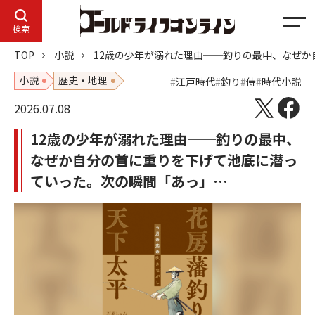
メ
検索
ニ
TOP
小説
12歳の少年が溺れた理由──釣りの最中、なぜ
ュ
ー
小説
歴史・地理
江戸時代
釣り
侍
時代小説
2026.07.08
12歳の少年が溺れた理由──釣りの最中、
なぜか自分の首に重りを下げて池底に潜っ
ていった。次の瞬間「あっ」…