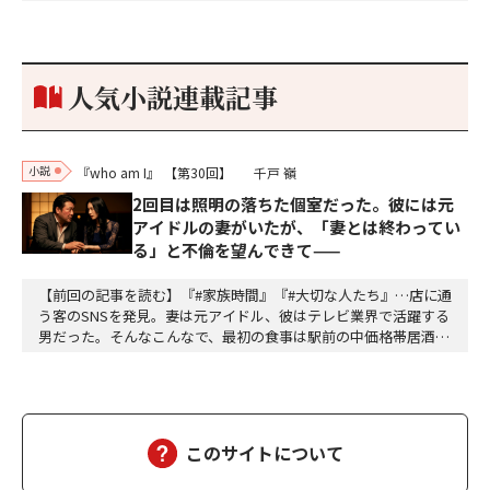
な秘話があったわ。「殿、桶狭間の戦ですが、拙者も組頭として
参加しておりました。勝てる相手とは思えないほど兵の差があり
もうした。確か今川勢1万2000に対し織田勢はわずか3000あま
り。どうして勝てたのか、未だにわかりません。…
人気小説連載記事
小説
『who am I』
【第30回】
千戸 嶺
2回目は照明の落ちた個室だった。彼には元
アイドルの妻がいたが、「妻とは終わってい
る」と不倫を望んできて——
【前回の記事を読む】『#家族時間』『#大切な人たち』…店に通
う客のSNSを発見。妻は元アイドル、彼はテレビ業界で活躍する
男だった。そんなこんなで、最初の食事は駅前の中価格帯居酒屋
だった。テーブル席。開けた空間。周囲の喧噪。「偶然同じ店に
来た」が成立するギリギリの曖昧さ。高畑は抜け目ない。計算し
て動いている。計算して動く人間は計算で返せばいいから怖くな
い。怖いのは無計算な人間だ。衝動で動く馬鹿と、…
このサイトについて