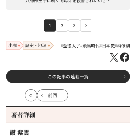
穴穂部王子に続く同母弟を殺害されたいき…
1
2
3
小説
歴史・地理
聖徳太子
飛鳥時代
日本史
群像劇
この記事の連載一覧
前回
最
の
初
記
事
著者詳細
へ
讃 紫雲