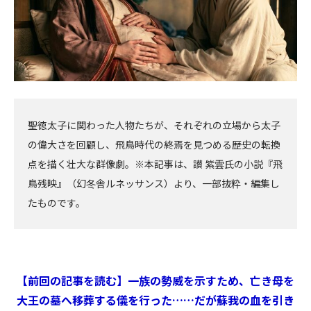
聖徳太子に関わった人物たちが、それぞれの立場から太子
の偉大さを回顧し、飛鳥時代の終焉を見つめる――歴史の転換
点を描く壮大な群像劇。※本記事は、讃 紫雲氏の小説『飛
鳥残映』（幻冬舎ルネッサンス）より、一部抜粋・編集し
たものです。
【前回の記事を読む】一族の勢威を示すため、亡き母を
大王の墓へ移葬する儀を行った……だが蘇我の血を引き