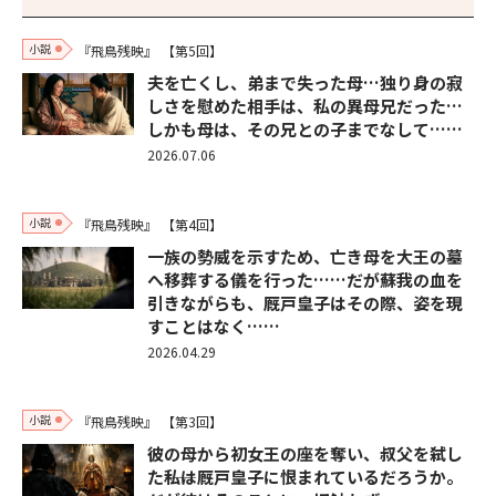
小説
『飛鳥残映』
【第5回】
夫を亡くし、弟まで失った母…独り身の寂
しさを慰めた相手は、私の異母兄だった…
しかも母は、その兄との子までなして……
2026.07.06
小説
『飛鳥残映』
【第4回】
一族の勢威を示すため、亡き母を大王の墓
へ移葬する儀を行った……だが蘇我の血を
引きながらも、厩戸皇子はその際、姿を現
すことはなく……
2026.04.29
小説
『飛鳥残映』
【第3回】
彼の母から初女王の座を奪い、叔父を弑し
た――私は厩戸皇子に恨まれているだろうか。