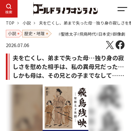
メ
検索
ニ
TOP
小説
夫を亡くし、弟まで失った母…独り身の寂しさを
ュ
ー
小説
歴史・地理
聖徳太子
飛鳥時代
日本史
群像劇
2026.07.06
夫を亡くし、弟まで失った母…独り身の寂
しさを慰めた相手は、私の異母兄だった…
しかも母は、その兄との子までなして……