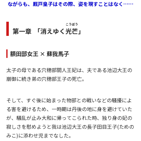
ながらも、厩戸皇子はその際、姿を現すことはなく……
こうぼう
第一章 「消えゆく
光芒
」
額田部女王 × 蘇我馬子
太子の母である穴穂部間人王妃は、夫である池辺大王の
崩御に続き弟の穴穂部王子の死亡。
そして、すぐ後に始まった物部との戦いなどの騒擾によ
る害を避けるため、一時期は丹後の地に身を避けていた
が、騒乱が止み大和に帰ってこられた時、独り身の妃の
寂しさを慰めようと我は池辺大王の長子田目王子(ための
みこ)に添わせ児までなした。