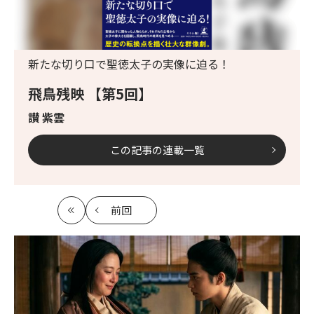
新たな切り口で聖徳太子の実像に迫る！
飛鳥残映 【第5回】
讃 紫雲
この記事の連載一覧
前回
最
の
初
記
事
へ