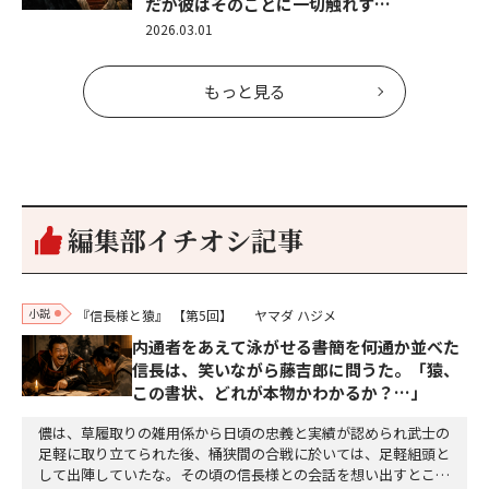
だが彼はそのことに一切触れず…
2026.03.01
もっと見る
編集部イチオシ記事
小説
『信長様と猿』
【第5回】
ヤマダ ハジメ
内通者をあえて泳がせる――書簡を何通か並べた
信長は、笑いながら藤吉郎に問うた。「猿、
この書状、どれが本物かわかるか？…」
儂は、草履取りの雑用係から日頃の忠義と実績が認められ武士の
足軽に取り立てられた後、桶狭間の合戦に於いては、足軽組頭と
して出陣していたな。その頃の信長様との会話を想い出すとこん