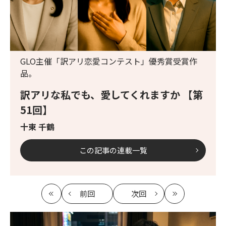
GLO主催「訳アリ恋愛コンテスト」優秀賞受賞作
品。
訳アリな私でも、愛してくれますか 【第
51回】
十束 千鶴
この記事の連載一覧
前回
次回
最
の
の
最
初
記
記
新
事
事