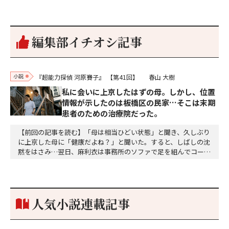
編集部イチオシ記事
小説
『超能力探偵 河原賽子』
【第41回】
春山 大樹
私に会いに上京したはずの母。しかし、位置
情報が示したのは板橋区の民家…そこは末期
患者のための治療院だった。
【前回の記事を読む】「母は相当ひどい状態」と聞き、久しぶり
に上京した母に「健康だよね？」と聞いた。すると、しばしの沈
黙をはさみ…翌日、麻利衣は事務所のソファで足を組んでコーヒ
ーを啜っていた賽子の前に右手の握り拳を固めていきなり立ちは
だかった。「何だ、そのしかめ面は。腹でも痛いのか」麻利衣が
拳を賽子に向けて突き出し、手首を回して掌を開くとそこには1
個のサイコロが握られていた。「やはり私はあなたの超…
人気小説連載記事