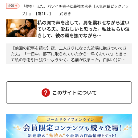
小説
『夢を叶えた、バツイチ香子と最強の恋男［人気連載ピックアッ
プ］』
【第21回】
武 きき
私の胸で声を出して、肩を震わせながら泣い
ている夫。愛おしいと思った。私はもらい泣
きして、彼の頭を撫でながら…
【前回の記事を読む】夜、二人きりになった途端に抱きついてき
た夫。「一日中、部下に取られていたから…早くおいで」と言っ
て私の手を引っ張り…ようやく、名前が決まった。白(はく)に決
定。夕方、三人ともお風呂に入って、美味しい食事をして、「香
子さん、おはぎが食べたい」「分かりました」「う～ん、本当に
美味しい」三個をペロッと食べた。「幸也は食いしん坊ね、うふ
ふふ」「母さんだって、二個食べただろう」「あら、…
このサイトについて