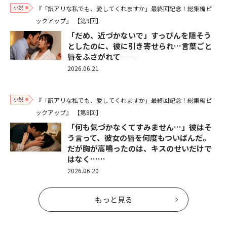
小説
『「訳アリな私でも、愛してくれますか」最終回記念！総集編ピ
ックアップ』
【第9回】
「だめ、近づかないで」すっぴんを隠そう
としたのに、彼に引き寄せられ…言葉ごと
唇をふさがれて——
2026.06.21
小説
『「訳アリな私でも、愛してくれますか」最終回記念！総集編ピ
ックアップ』
【第8回】
「何も気づかなくてすみません…」彼はそ
う言って、彼女の唇を何度もついばんだ。
だが胸が高鳴ったのは、キスのせいだけで
はなく……
2026.06.20
もっと見る