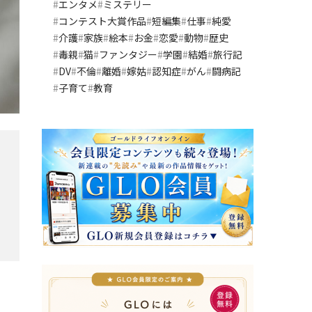
エンタメ
ミステリー
コンテスト大賞作品
短編集
仕事
純愛
介護
家族
絵本
お金
恋愛
動物
歴史
毒親
猫
ファンタジー
学園
結婚
旅行記
DV
不倫
離婚
嫁姑
認知症
がん
闘病記
子育て
教育