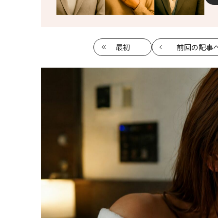
最初
前回
の記事