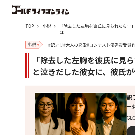
TOP
小説
「除去した左胸を彼氏に見られたら…
は
小説
訳アリ
大人の恋愛
コンテスト優秀賞受賞
「除去した左胸を彼氏に見ら
と泣きだした彼女に、彼氏が
訳
十束
G