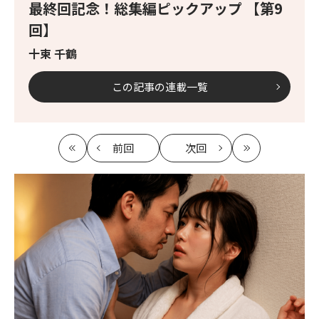
最終回記念！総集編ピックアップ 【第9
回】
十束 千鶴
この記事の連載一覧
前回
次回
最
の
の
最
初
記
記
新
事
事
へ
へ