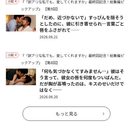
小説
『「訳アリな私でも、愛してくれますか」最終回記念！総集編ピ
ックアップ』
【第9回】
「だめ、近づかないで」すっぴんを隠そう
としたのに、彼に引き寄せられ…言葉ごと
唇をふさがれて——
2026.06.21
小説
『「訳アリな私でも、愛してくれますか」最終回記念！総集編ピ
ックアップ』
【第8回】
「何も気づかなくてすみません…」彼はそ
う言って、彼女の唇を何度もついばんだ。
だが胸が高鳴ったのは、キスのせいだけで
はなく……
2026.06.20
もっと見る