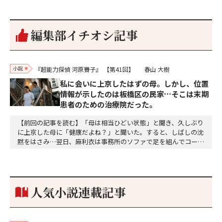
編集部イチオシ記事
小説
『超能力探偵 河原賽子』
【第41回】
春山 大樹
私に会いに上京したはずの母。しかし、位置
情報が示したのは板橋区の民家…そこは末期
患者のための治療院だった。
【前回の記事を読む】「母は相当ひどい状態」と聞き、久しぶり
に上京した母に「健康だよね？」と聞いた。すると、しばしの沈
黙をはさみ…翌日、麻利衣は事務所のソファで足を組んでコーヒ
ーを啜っていた賽子の前に右手の握り拳を固めていきなり立ちは
だかった。「何だ、そのしかめ面は。腹でも痛いのか」麻利衣が
拳を賽子に向けて突き出し、手首を回して掌を開くとそこには1
個のサイコロが握られていた。「やはり私はあなたの超…
人気小説連載記事