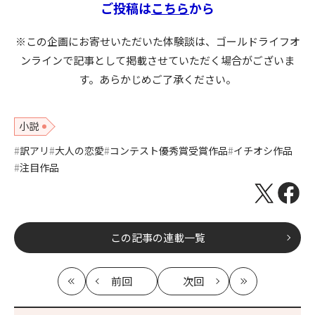
ご投稿は
こちら
から
※この企画にお寄せいただいた体験談は、ゴールドライフオ
ンラインで記事として掲載させていただく場合がございま
す。あらかじめご了承ください。
小説
訳アリ
大人の恋愛
コンテスト優秀賞受賞作品
イチオシ作品
注目作品
この記事の連載一覧
前回
次回
最
の
の
最
初
記
記
新