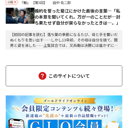
小説
『敵』
【第5回】
田中 佐二郎
婚約を誓った菊江にかけた最後の言葉…「私
の本意を聞いてくれ。万が一のことだが…討
ち果たせず自分が戻らなかったときは…。」
【前回の記事を読む】落ち葉の季節になるたび、母と手を繋いだ
ぬくもりを思い出す……しかし13年前、その母は自分を捨て、間
男と姿を消した……上覧試合では、又兵衛は決勝には届かずに敗
れた。が、それまでに気になる男が何名かいて試合後声をかけて
みた。その中で特に自分と剣筋がよく似た男がいて互いに技を称
賛しあった後で、「指導者はどなたか」と又兵衛は聞いた。「清
水左衛門(しみずさえもん)先生で、流派はよくはわ…
このサイトについて