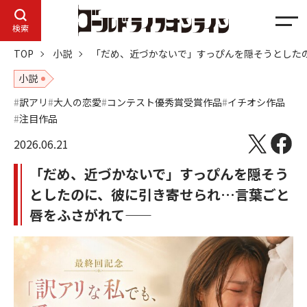
メ
検索
ニ
TOP
小説
「だめ、近づかないで」すっぴんを隠そうとした
ュ
ー
小説
訳アリ
大人の恋愛
コンテスト優秀賞受賞作品
イチオシ作品
注目作品
2026.06.21
「だめ、近づかないで」すっぴんを隠そう
としたのに、彼に引き寄せられ…言葉ごと
唇をふさがれて——