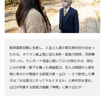
医師国家試験に失敗し、人生どん底の那花麻利衣が出会っ
たのは、タワマン最上階に住む自称・超能力探偵、河原賽
子だった。テレポート怪盗に続いて2人が挑むのは、顔な
じみの刑事・鍬下を襲った病殺能力。犯人は周囲の人間を
病に見せかけ暗殺する超能力者・山口——そう断定した賽
子は「お仕置きに行ってやるとするか」と麻利衣を連れ、
山口が所属する超能力組織『神撰』に乗り込むが…