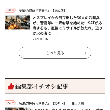
小説
『超能力探偵 河原賽子』
【第82回】
オスプレイから飛び出した30人の武装兵
が、警官隊に一斉射撃を始めた…SATが応
戦するも、直後にミサイルが放たれ、辺り
は火の海に……
2026.07.16
もっと見る
編集部イチオシ記事
小説
『超能力探偵 河原賽子』
【第41回】
春山 大樹