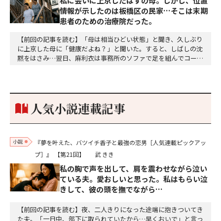
私に会いに上京したはずの母。しかし、位置
情報が示したのは板橋区の民家…そこは末期
患者のための治療院だった。
【前回の記事を読む】「母は相当ひどい状態」と聞き、久しぶり
に上京した母に「健康だよね？」と聞いた。すると、しばしの沈
黙をはさみ…翌日、麻利衣は事務所のソファで足を組んでコーヒ
ーを啜っていた賽子の前に右手の握り拳を固めていきなり立ちは
だかった。「何だ、そのしかめ面は。腹でも痛いのか」麻利衣が
拳を賽子に向けて突き出し、手首を回して掌を開くとそこには1
個のサイコロが握られていた。「やはり私はあなたの超…
人気小説連載記事
小説
『夢を叶えた、バツイチ香子と最強の恋男［人気連載ピックアッ
プ］』
【第21回】
武 きき
私の胸で声を出して、肩を震わせながら泣い
ている夫。愛おしいと思った。私はもらい泣
きして、彼の頭を撫でながら…
【前回の記事を読む】夜、二人きりになった途端に抱きついてき
た夫。「一日中、部下に取られていたから…早くおいで」と言っ