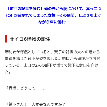
【前回の記事を読む】頭の先から股にかけて、真っ二つ
に引き裂かれてしまった女性…その瞬間、しぶきを上げ
ながら床に倒れ…
サイコ6――怪物の誕生
麻利衣が愕然としていると、賽子の背後の大木の陰から
拳銃を構えた鍬下が姿を現した。銃口から硝煙が立ち昇
っている。山口の2人の部下が慌てて鍬下に銃口を向け
た。
「貴様、どうして……」
「鍬下さん！ 大丈夫なんですか？」