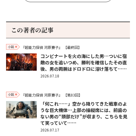
この著者の記事
小説
『超能力探偵 河原賽子』
【最終回】
コンビナートを火の海にした男…ついに宿
敵の女を追いつめ、勝利を確信した――その直
後、男の両腕はドロドロに溶け落ちて……
2026.07.18
小説
『超能力探偵 河原賽子』
【第83回】
「何これ……」空から降りてきた戦車のよ
うな巨大機体…上部の操縦席には、前歯の
ない男の“頭部だけ”が収まり、こちらを見
て笑っていて……
2026.07.17