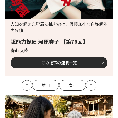
人知を超えた犯罪に挑むのは、傲慢無礼な自称超能
力探偵
超能力探偵 河原賽子 【第76回】
春山 大樹
この記事の連載一覧
前回
次回
最
の
の
最
初
記
記
新
事
事
へ
へ