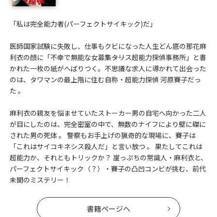
「私は完全能力者(パーフェクトサイキック)だ」
医師国家試験に失敗し、仕事もクビになった人生どん底の那花麻
利衣の顔に「不幸で無能な女募集――タリス超能力探偵事務所」と書
かれた一枚の紙がへばりつく。不思議な求人に導かれて出会った
のは、タワマンの最上階に住む自称・超能力探偵 河原賽子だっ
た 。
麻利衣の親友を悩ませていたストーカー男の自宅へ向かった二人
が目にしたのは、完全密室の中で、無数のナイフにより壁に磔に
された男の死体 。 警察もお手上げの猟奇的な現場に、賽子は
「これはサイコキネシス殺人だ」と言い放つ 。 果たしてこれは
超能力か、それともトリックか？ 崖っぷちの常識人・麻利衣と、
パーフェクトサイキック（？）・賽子の凸凹コンビが挑む、前代
未聞のミステリー！
書籍ページへ