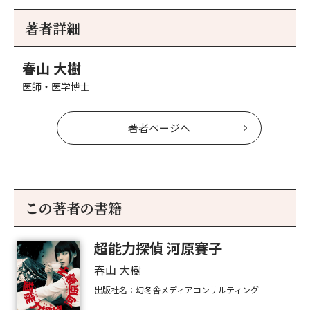
初
記
記
新
事
事
著者詳細
へ
へ
春山 大樹
医師・医学博士
著者ページへ
この著者の書籍
超能力探偵 河原賽子
春山 大樹
出版社名：幻冬舎メディアコンサルティング