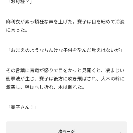
「お母様？」
麻利衣が素っ頓狂な声を上げた。賽子は目を細めて冷淡
に言った。
「おまえのようなちんけな子供を孕んだ覚えはないが」
その言葉に青竜が怒りで目をかっと見開くと、凄まじい
衝撃波が生じ、賽子は後方に吹き飛ばされ、大木の幹に
激突し、幹はへし折れ、木は倒れた。
「賽子さん！」
次ページ