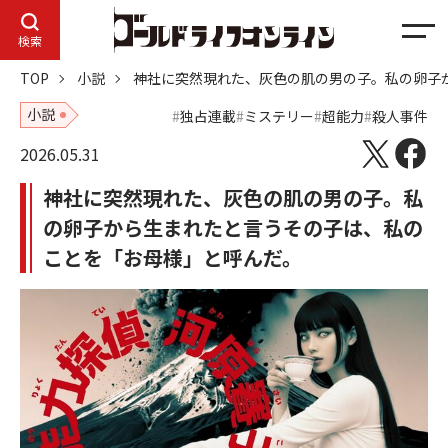
メ
検索
ニ
TOP
小説
神社に突然現れた、灰色の肌の男の子。私の卵子
ュ
ー
小説
独占連載
ミステリー
超能力
殺人事件
2026.05.31
神社に突然現れた、灰色の肌の男の子。私
の卵子から生まれたと言うその子は、私の
ことを「お母様」と呼んだ。