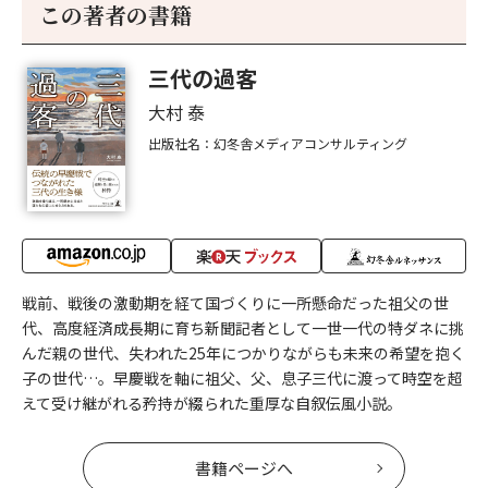
この著者の書籍
三代の過客
大村 泰
出版社名：幻冬舎メディアコンサルティング
戦前、戦後の激動期を経て国づくりに一所懸命だった祖父の世
代、高度経済成長期に育ち新聞記者として一世一代の特ダネに挑
んだ親の世代、失われた25年につかりながらも未来の希望を抱く
子の世代…。早慶戦を軸に祖父、父、息子三代に渡って時空を超
えて受け継がれる矜持が綴られた重厚な自叙伝風小説。
書籍ページへ