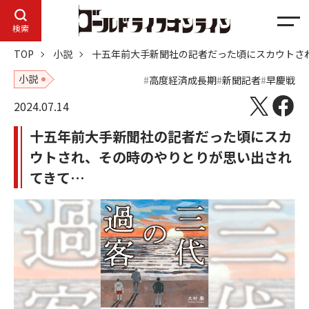
メ
検索
ニ
TOP
小説
十五年前大手新聞社の記者だった頃にスカウトさ
ュ
ー
小説
高度経済成長期
新聞記者
早慶戦
2024.07.14
十五年前大手新聞社の記者だった頃にスカ
ウトされ、その時のやりとりが思い出され
てきて…