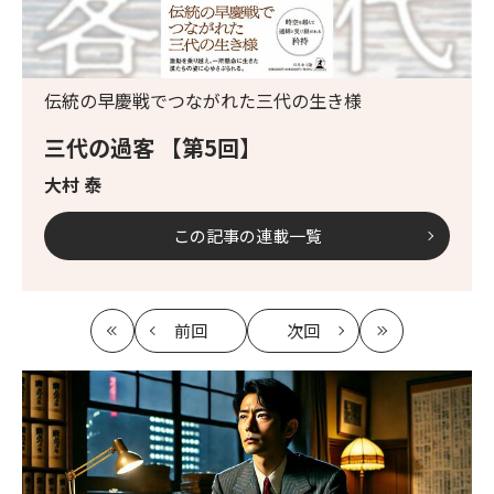
伝統の早慶戦でつながれた三代の生き様
三代の過客 【第5回】
大村 泰
この記事の連載一覧
前回
次回
最
の
の
最
初
記
記
新
事
事
へ
へ