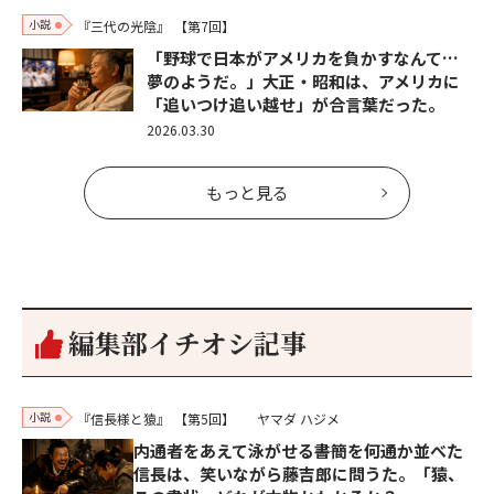
小説
『三代の光陰』
【第7回】
「野球で日本がアメリカを負かすなんて…
夢のようだ。」大正・昭和は、アメリカに
「追いつけ追い越せ」が合言葉だった。
2026.03.30
もっと見る
編集部イチオシ記事
小説
『信長様と猿』
【第5回】
ヤマダ ハジメ
内通者をあえて泳がせる――書簡を何通か並べた
信長は、笑いながら藤吉郎に問うた。「猿、