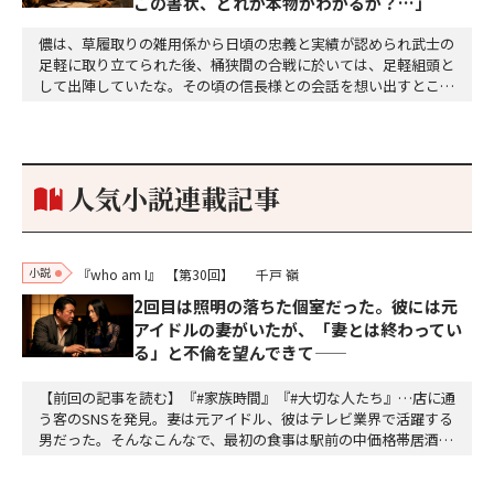
この書状、どれが本物かわかるか？…」
儂は、草履取りの雑用係から日頃の忠義と実績が認められ武士の
足軽に取り立てられた後、桶狭間の合戦に於いては、足軽組頭と
して出陣していたな。その頃の信長様との会話を想い出すとこん
な秘話があったわ。「殿、桶狭間の戦ですが、拙者も組頭として
参加しておりました。勝てる相手とは思えないほど兵の差があり
もうした。確か今川勢1万2000に対し織田勢はわずか3000あま
り。どうして勝てたのか、未だにわかりません。…
人気小説連載記事
小説
『who am I』
【第30回】
千戸 嶺
2回目は照明の落ちた個室だった。彼には元
アイドルの妻がいたが、「妻とは終わってい
る」と不倫を望んできて——
【前回の記事を読む】『#家族時間』『#大切な人たち』…店に通
う客のSNSを発見。妻は元アイドル、彼はテレビ業界で活躍する
男だった。そんなこんなで、最初の食事は駅前の中価格帯居酒屋
だった。テーブル席。開けた空間。周囲の喧噪。「偶然同じ店に
来た」が成立するギリギリの曖昧さ。高畑は抜け目ない。計算し