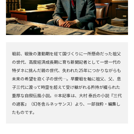
戦前、戦後の激動期を経て国づくりに一所懸命だった祖父
の世代、高度経済成長期に育ち新聞記者として一世一代の
特ダネに挑んだ親の世代、失われた25年につかりながらも
未来の希望を抱く子の世代…。早慶戦を軸に祖父、父、息
子三代に渡って時空を超えて受け継がれる矜持が綴られた
重厚な自叙伝風小説。※本記事は、大村 泰氏の小説『三代
の過客』（幻冬舎ルネッサンス）より、一部抜粋・編集し
たものです。