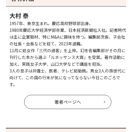
へ
へ
大村 泰
1957年、東京生まれ。慶応高校野球部出身。
1980年慶応大学経済学部卒業、日本経済新聞社入社。記者時代
は主に企業取材、特にM&Aに興味を持つ。編集局次長、子会社
の社長・会長などを経て、2023年退職｡
11月に処女作「三代の過客」を上梓。幻冬舎編集部がその月に
刊行した本から選ぶ「ルネッサンス大賞」を受賞。著作活動に
加え、実践女子大学、山口大学などで講座を担当。
3人の息子は弁護士、医者、テレビ局勤務。男女3人の孫世代に
向けて、この国の行末が気になってならない今日このごろで
す。
著者ページへ