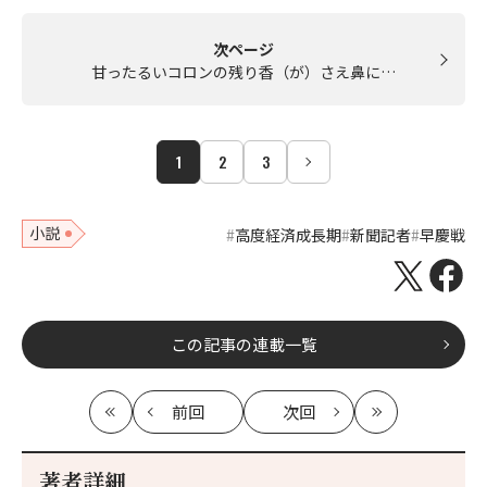
次ページ
甘ったるいコロンの残り香（が）さえ鼻に…
1
2
3
小説
高度経済成長期
新聞記者
早慶戦
この記事の連載一覧
前回
次回
最
の
の
最
初
記
記
新
事
事
著者詳細