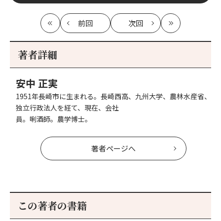
前回
次回
最
の
の
最
初
記
記
新
事
事
著者詳細
へ
へ
安中 正実
1951年長崎市に生まれる。長崎西高、九州大学、農林水産省、
独立行政法人を経て、現在、会社
員。唎酒師。農学博士。
著者ページへ
この著者の書籍