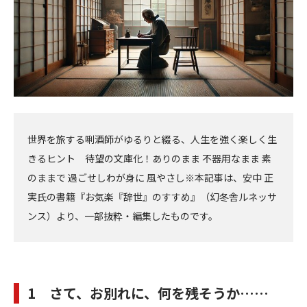
世界を旅する唎酒師がゆるりと綴る、人生を強く楽しく生
きるヒント 待望の文庫化！ありのまま 不器用なまま 素
のままで 過ごせしわが身に 風やさし※本記事は、安中 正
実氏の書籍『お気楽『辞世』のすすめ』（幻冬舎ルネッサ
ンス）より、一部抜粋・編集したものです。
1 さて、お別れに、何を残そうか……