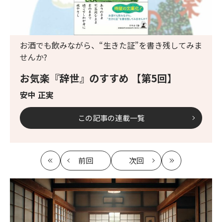
お酒でも飲みながら、“生きた証”を書き残してみま
せんか?
お気楽『辞世』のすすめ 【第5回】
安中 正実
この記事の連載一覧
前回
次回
最
の
の
最
初
記
記
新
事
事
へ
へ