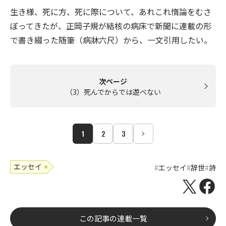
生き様、死に方、死に際について、あれこれ惰論をむさ
ぼってきたが、正岡子規が結核の病床で新聞に連載の形
で書き綴った随筆（病牀六尺）から、一文引用したい。
次ページ
（3）死んでからでは遊べない
1
2
3
エッセイ
エッセイ
辞世
詩
この記事の連載一覧