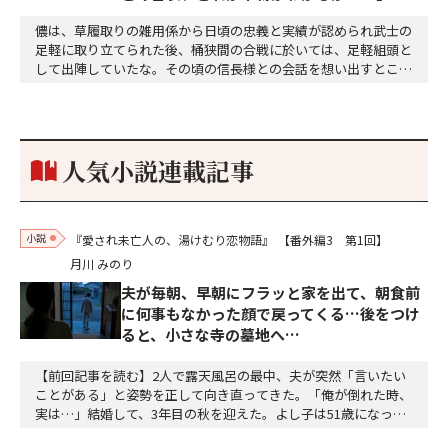
儂は、草履取りの雑用係から日頃の忠義と実績が認められ武士の
足軽に取り立てられた後、桶狭間の合戦に於いては、足軽組頭と
して出陣していたな。その頃の信長様との会話を想い出すとこん
な秘話があったわ。「殿、桶狭間の戦ですが、拙者も組頭として
参加しておりました。勝てる相手とは思えないほど兵の差があり
もうした。確か今川勢1万2000に対し織田勢はわずか3000あま
り。どうして勝てたのか、未だにわかりません。…
人気小説連載記事
小説
『愛され未亡人の、湯けむり恋物語』
【番外編3 第1回】
月川 みのり
夫が毎朝、早朝にフラッと家を出て、朝食前
に何事もなかった顔で戻ってくる…後をつけ
ると、小さな寺の墓地へ…
【前回記事を読む】2人で露天風呂の最中、夫が突然「言いたい
ことがある」と姿勢を正して向き直ってきた。「俺が倒れた時、
実は…」結婚して、3年目の秋を迎えた。よし子は51歳になっ
た。藤乃屋の女将として、毎日は穏やかに過ぎていく。山の木々