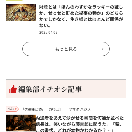
財産とは「ほんのわずかなラッキーの証し
か、せっせと貯めた禍事の種か」のどちら
かでしかなく、生き様とはほとんど関係が
ない。
2025.04.03
もっと見る
編集部イチオシ記事
小説
『信長様と猿』
【第5回】
ヤマダ ハジメ
内通者をあえて泳がせる――書簡を何通か並べた
信長は、笑いながら藤吉郎に問うた。「猿、
この書状、どれが本物かわかるか？…」