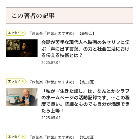
この著者の記事
エッセイ
『お気楽『辞世』のすすめ』
【最終回】
会話が苦手な現代人へ――映画の名セリフに学
ぶ「声に出す言葉」の力と社会生活におけ
る伝える技術とは？
2025.07.04
エッセイ
『お気楽『辞世』のすすめ』
【第11回】
「私が『生きた証し』は、なんとかクラブ
のホームページの活動記録です」…この程
度で良い。些細なものでも自分が満足でき
たら上等！
2025.05.09
エッセイ
『お気楽『辞世』のすすめ』
【第10回】