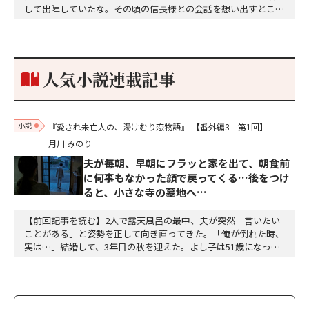
して出陣していたな。その頃の信長様との会話を想い出すとこん
な秘話があったわ。「殿、桶狭間の戦ですが、拙者も組頭として
参加しておりました。勝てる相手とは思えないほど兵の差があり
もうした。確か今川勢1万2000に対し織田勢はわずか3000あま
り。どうして勝てたのか、未だにわかりません。…
人気小説連載記事
小説
『愛され未亡人の、湯けむり恋物語』
【番外編3 第1回】
月川 みのり
夫が毎朝、早朝にフラッと家を出て、朝食前
に何事もなかった顔で戻ってくる…後をつけ
ると、小さな寺の墓地へ…
【前回記事を読む】2人で露天風呂の最中、夫が突然「言いたい
ことがある」と姿勢を正して向き直ってきた。「俺が倒れた時、
実は…」結婚して、3年目の秋を迎えた。よし子は51歳になっ
た。藤乃屋の女将として、毎日は穏やかに過ぎていく。山の木々
が色づきはじめ、宿は今日も、静かに賑わっていた。（あの崖っ
ぷちの日から、私は、ずいぶん遠くまで来た。そして、ずいぶ
ん、幸せになった）夫の雅彦は、相変わらず口数は多くな…