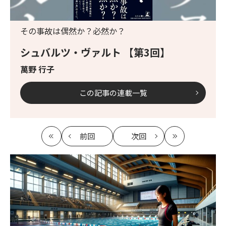
その事故は偶然か？必然か？
シュバルツ・ヴァルト 【第3回】
萬野 行子
この記事の連載一覧
前回
次回
最
の
の
最
初
記
記
新
事
事
へ
へ