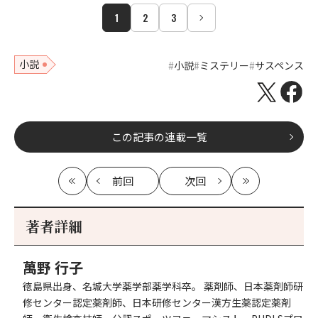
1
2
3
小説
小説
ミステリー
サスペンス
この記事の連載一覧
前回
次回
最
の
の
最
初
記
記
新
事
事
著者詳細
へ
へ
萬野 行子
徳島県出身、名城大学薬学部薬学科卒。 薬剤師、日本薬剤師研
修センター認定薬剤師、日本研修センター漢方生薬認定薬剤