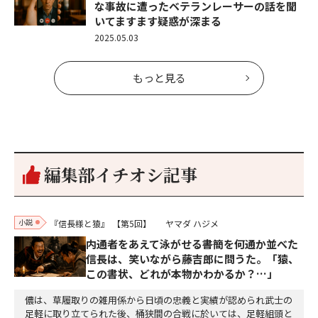
な事故に遭ったベテランレーサーの話を聞
いてますます疑惑が深まる
2025.05.03
もっと見る
編集部イチオシ記事
小説
『信長様と猿』
【第5回】
ヤマダ ハジメ
内通者をあえて泳がせる――書簡を何通か並べた
信長は、笑いながら藤吉郎に問うた。「猿、
この書状、どれが本物かわかるか？…」
儂は、草履取りの雑用係から日頃の忠義と実績が認められ武士の
足軽に取り立てられた後、桶狭間の合戦に於いては、足軽組頭と