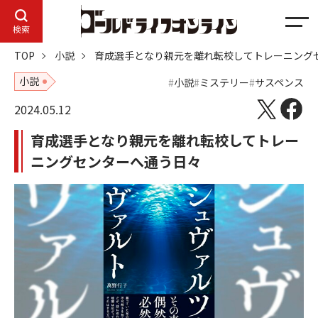
メ
検索
ニ
TOP
小説
育成選手となり親元を離れ転校してトレーニング
ュ
ー
小説
小説
ミステリー
サスペンス
2024.05.12
育成選手となり親元を離れ転校してトレー
ニングセンターへ通う日々