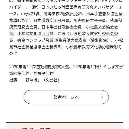
師、衛生検査技師、公認スポーツファーマシスト、PHDLSプロ
バイダー、（財）日本いたみ財団医療者研修会アンバサダーコ
ース、中学校1級、高等学校2級教員免許、日本手芸普及協会編
物講師認定、日本漢方交流会会員、災害医療学会会員、徳島和
漢薬研究会会員、日本手芸普及協会会員、小松島文芸協会会
長、小松島文化協会会員、こまつしま短歌大賞実行委員会委
員、徳島ペンクラブ会員 厚生労働大臣表彰（薬事衛生）、小松
島市社会福祉協議会会長表彰、小松島市教育文化功労者表彰そ
の他
2020年第1回文芸思潮短歌賞入選、2020年第17回とくしま文学
賞随筆佳作、同短歌佳作
出版 「野津後」（文芸社）
著者ページへ