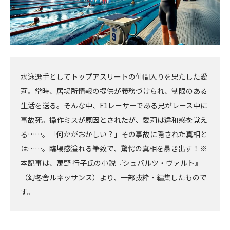
水泳選手としてトップアスリートの仲間入りを果たした愛
莉。常時、居場所情報の提供が義務づけられ、制限のある
生活を送る。そんな中、F1レーサーである兄がレース中に
事故死。操作ミスが原因とされたが、愛莉は違和感を覚え
る……。「何かがおかしい？」その事故に隠された真相と
は……。臨場感溢れる筆致で、驚愕の真相を暴き出す！※
本記事は、萬野 行子氏の小説『シュバルツ・ヴァルト』
（幻冬舎ルネッサンス）より、一部抜粋・編集したもので
す。