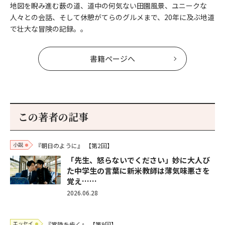
地図を睨み進む薮の道、道中の何気ない田園風景、ユニークな
人々との会話、そして休憩がてらのグルメまで、20年に及ぶ地道
で壮大な冒険の記録。。
書籍ページへ
この著者の記事
小説
『朝日のように』
【第2回】
「先生、怒らないでください」妙に大人び
た中学生の言葉に新米教師は薄気味悪さを
覚え……
2026.06.28
エッセイ
『常陸を歩く』
【第9回】