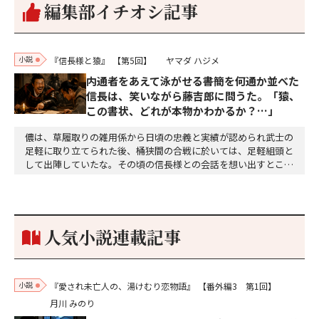
編集部イチオシ記事
小説
『信長様と猿』
【第5回】
ヤマダ ハジメ
内通者をあえて泳がせる――書簡を何通か並べた
信長は、笑いながら藤吉郎に問うた。「猿、
この書状、どれが本物かわかるか？…」
儂は、草履取りの雑用係から日頃の忠義と実績が認められ武士の
足軽に取り立てられた後、桶狭間の合戦に於いては、足軽組頭と
して出陣していたな。その頃の信長様との会話を想い出すとこん
な秘話があったわ。「殿、桶狭間の戦ですが、拙者も組頭として
参加しておりました。勝てる相手とは思えないほど兵の差があり
もうした。確か今川勢1万2000に対し織田勢はわずか3000あま
り。どうして勝てたのか、未だにわかりません。…
人気小説連載記事
小説
『愛され未亡人の、湯けむり恋物語』
【番外編3 第1回】
月川 みのり