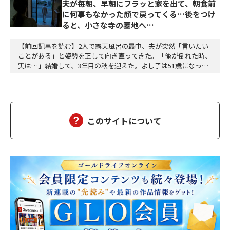
夫が毎朝、早朝にフラッと家を出て、朝食前
に何事もなかった顔で戻ってくる…後をつけ
ると、小さな寺の墓地へ…
【前回記事を読む】2人で露天風呂の最中、夫が突然「言いたい
ことがある」と姿勢を正して向き直ってきた。「俺が倒れた時、
実は…」結婚して、3年目の秋を迎えた。よし子は51歳になっ
た。藤乃屋の女将として、毎日は穏やかに過ぎていく。山の木々
が色づきはじめ、宿は今日も、静かに賑わっていた。（あの崖っ
ぷちの日から、私は、ずいぶん遠くまで来た。そして、ずいぶ
ん、幸せになった）夫の雅彦は、相変わらず口数は多くな…
このサイトについて