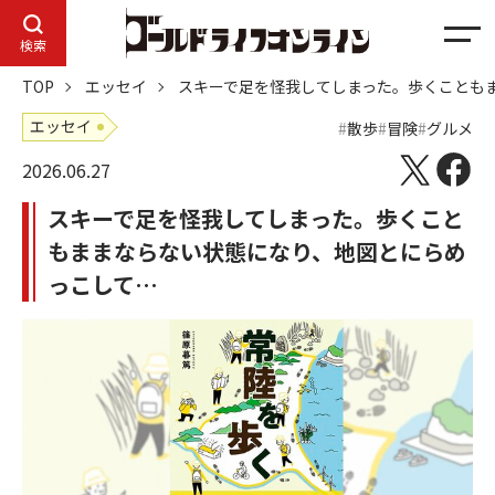
メ
検索
ニ
TOP
エッセイ
スキーで足を怪我してしまった。歩くことも
ュ
ー
エッセイ
散歩
冒険
グルメ
2026.06.27
スキーで足を怪我してしまった。歩くこと
もままならない状態になり、地図とにらめ
っこして…