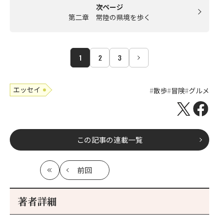
次ページ
第二章 常陸の県境を歩く
1
2
3
エッセイ
散歩
冒険
グルメ
この記事の連載一覧
前回
最
の
初
記
事
著者詳細
へ