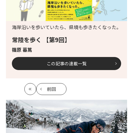
海岸沿いを歩いていたら、県境も歩きたくなった。
常陸を歩く 【第9回】
篠原 暮篤
この記事の連載一覧
前回
最
の
初
記
事
へ