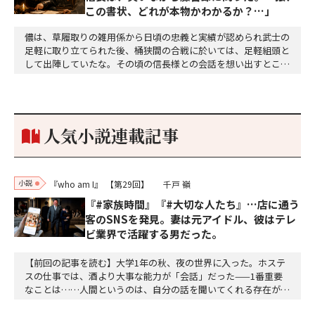
この書状、どれが本物かわかるか？…」
儂は、草履取りの雑用係から日頃の忠義と実績が認められ武士の
足軽に取り立てられた後、桶狭間の合戦に於いては、足軽組頭と
して出陣していたな。その頃の信長様との会話を想い出すとこん
な秘話があったわ。「殿、桶狭間の戦ですが、拙者も組頭として
参加しておりました。勝てる相手とは思えないほど兵の差があり
もうした。確か今川勢1万2000に対し織田勢はわずか3000あま
り。どうして勝てたのか、未だにわかりません。…
人気小説連載記事
小説
『who am I』
【第29回】
千戸 嶺
『#家族時間』『#大切な人たち』…店に通う
客のSNSを発見。妻は元アイドル、彼はテレ
ビ業界で活躍する男だった。
【前回の記事を読む】大学1年の秋、夜の世界に入った。ホステ
スの仕事では、酒より大事な能力が「会話」だった——1番重要
なことは……人間というのは、自分の話を聞いてくれる存在が好
きだ。自分のことが好きな人が好き。そして、尚且つ話を聞いて