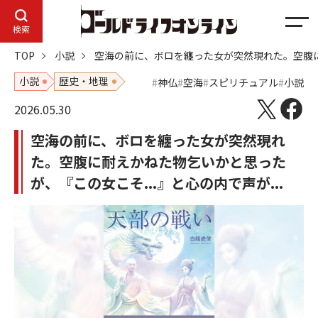
メ
検索
ニ
TOP
小説
空海の前に、ボロを纏った女が突然現れた。空腹に耐
ュ
ー
小説
歴史・地理
神仏
空海
スピリチュアル
小説
2026.05.30
空海の前に、ボロを纏った女が突然現れ
た。空腹に耐えかねた物乞いかと思った
が、『この女こそ...』と心の内で声が...