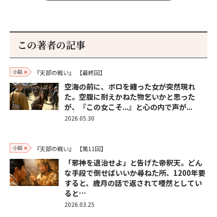
この著者の記事
小説
『天部の戦い』
【最終回】
空海の前に、ボロを纏った女が突然現れ
た。空腹に耐えかねた物乞いかと思った
が、『この女こそ...』と心の内で声が...
2026.05.30
小説
『天部の戦い』
【第11回】
「邪神を退治せよ」と告げた帝釈天。どん
な手段で倒せばいいか尋ねた所、1200年要
すると、歳月の話で返されて唖然としてい
ると…
2026.03.25