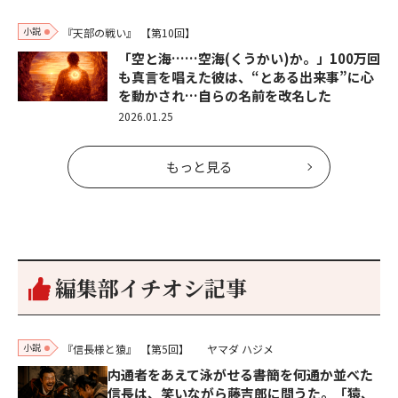
小説
『天部の戦い』
【第10回】
「空と海……空海(くうかい)か。」100万回
も真言を唱えた彼は、“とある出来事”に心
を動かされ…自らの名前を改名した
2026.01.25
もっと見る
編集部イチオシ記事
小説
『信長様と猿』
【第5回】
ヤマダ ハジメ
内通者をあえて泳がせる――書簡を何通か並べた
信長は、笑いながら藤吉郎に問うた。「猿、