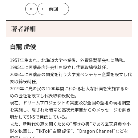
前回
最
の
初
記
事
著者詳細
へ
白龍 虎俊
1957年生まれ。北海道大学卒業後、外資系製薬会社に勤務。
1995年に医薬品広告会社を設立し代表取締役就任。
2006年に医薬品の開発を行う大学発ベンチャー企業を設立し代
表取締役就任。
2019年に光の民の1200年間にわたる壮大な計画を実施するた
めの会社を設立し代表取締役就任。
現在、ドリームプロジェクトの実施及び全国の聖地の現地調査
を実施し、隠された暗号と高次元宇宙からのメッセージを解き
明かしてSNSで発信している。
また、新時代の扉を開くための“導きの書”である玄天経典や小
説を執筆し、TikTok“白龍 虎俊”、“Dragon Channel”などを