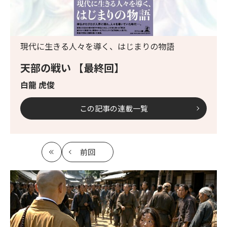
現代に生きる人々を導く、はじまりの物語
天部の戦い 【最終回】
白龍 虎俊
この記事の連載一覧
前回
最
の
初
記
事
へ