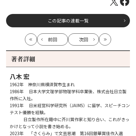
この記事の連載一覧
前回
次回
最
の
の
最
初
記
記
新
事
事
著者詳細
へ
へ
八木 宏
1962年 神奈川県横須賀市生まれ
1986年 日本大学文理学部物理学科卒業後、株式会社日立製
作所に入社。
1991年 日米経営科学研究所（JAIMS）に留学、スピーチコン
テスト優勝を経験。
日立製作所在籍中に芥川賞作家と知り合い、これがきっ
かけとなって小説を書き始める。
2023年 「さくらみ」で文芸思潮 第16回銀華賞佳作入選