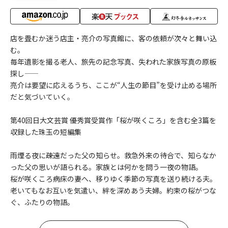
店を畳むか迷う店主・亮介の写真館に、客の依頼が次々と舞い込
む。
毎年遺影を撮る老人、旅先の記念写真、失われた家族写真の原板
探し――
亮介は要望に応えるうち、ここが“人生の節目”を受け止める場所
だと気づいていく。
第40回日大文芸賞 優秀賞受賞作「桜が咲くころ」を含む全3篇を
収録した珠玉の短編集
雨煙る夜に――疎遠だった父の知らせ。救急外来の待合で、知らなか
った父の思いが語られる。家族とは何かを問う一夜の物語。
桜が咲くころ――病床の妻へ、移りゆく季節の写真を送り続ける夫。
老いてもなお互いを気遣い、絆を深めあう夫婦。約束の桜がつな
ぐ、ふたりの物語。