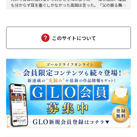
も分からず耳を塞ぐしかなかった高岡は言った。「父の振る舞い
が悲しくて涙がこぼれてくるんだ。でも、泣きたくても、夜だか
ら声を出すわけにもいかなくて……。夜空を見上げると、星々
は、闇に無数に輝いている。赤や黄色、それにオレンジ色の星も
あるし、冷たい白く光を放つ星もある。星々は北極星を中…
このサイトについて