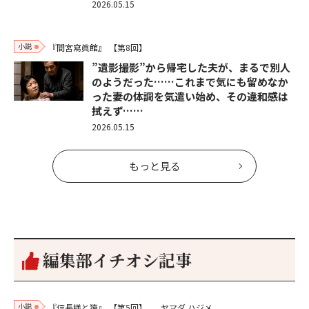
2026.05.15
小説
『間宮寫眞館』
【第8回】
”遺影撮影”から帰宅した夫が、まるで別人
のようだった……これまで気にも留めなか
った妻の体調を気遣い始め、その違和感は
拭えず……
2026.05.15
もっと見る
編集部イチオシ記事
小説
『信長様と猿』
【第5回】
ヤマダ ハジメ