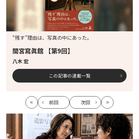
“残す”理由は、写真の中にあった。
間宮寫眞館 【第9回】
八木 宏
この記事の連載一覧
前回
次回
最
の
の
最
初
記
記
新
事
事
へ
へ