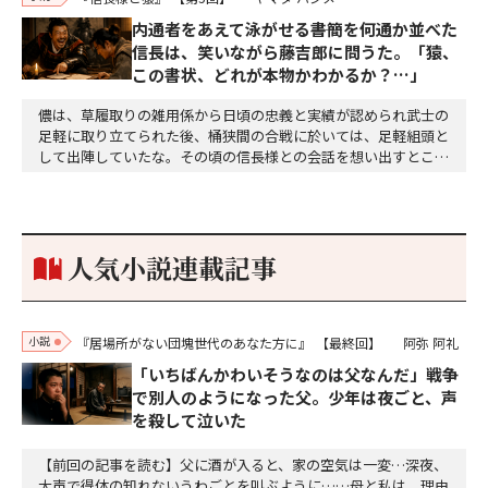
内通者をあえて泳がせる――書簡を何通か並べた
信長は、笑いながら藤吉郎に問うた。「猿、
この書状、どれが本物かわかるか？…」
儂は、草履取りの雑用係から日頃の忠義と実績が認められ武士の
足軽に取り立てられた後、桶狭間の合戦に於いては、足軽組頭と
して出陣していたな。その頃の信長様との会話を想い出すとこん
な秘話があったわ。「殿、桶狭間の戦ですが、拙者も組頭として
参加しておりました。勝てる相手とは思えないほど兵の差があり
もうした。確か今川勢1万2000に対し織田勢はわずか3000あま
り。どうして勝てたのか、未だにわかりません。…
人気小説連載記事
小説
『居場所がない団塊世代のあなた方に』
【最終回】
阿弥 阿礼
「いちばんかわいそうなのは父なんだ」戦争
で別人のようになった父。少年は夜ごと、声
を殺して泣いた
【前回の記事を読む】父に酒が入ると、家の空気は一変…深夜、
大声で得体の知れないうわごとを叫ぶように……母と私は、理由