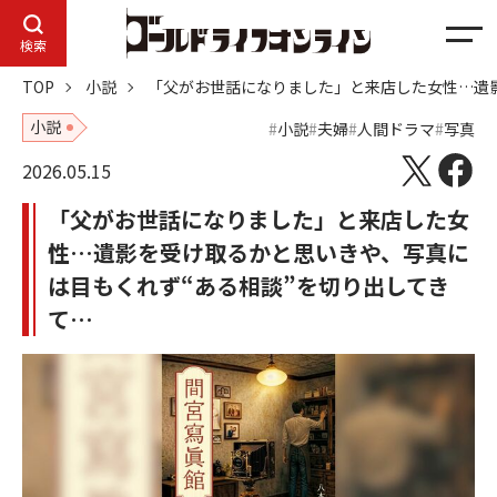
メ
検索
ニ
TOP
小説
「父がお世話になりました」と来店した女性…遺
ュ
ー
小説
小説
夫婦
人間ドラマ
写真
2026.05.15
「父がお世話になりました」と来店した女
性…遺影を受け取るかと思いきや、写真に
は目もくれず“ある相談”を切り出してき
て…