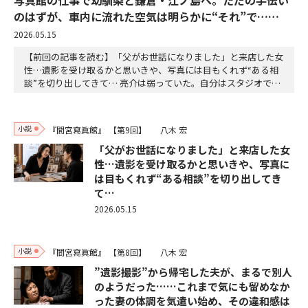
のはずが、車内に流れた空気は明らかに“それ”で……
2026.05.15
【前回の記事を読む】「父がお世話になりました」と来店した女
性…遺影を受け取るかと思いきや、写真には目もくれず“ある相
談”を切り出してきて… 亮介は弱っていた。自分はスタジオで肖
像写真を撮っているが、スナップ写真という点では素人だ。プロ
のカメラマンのようにはいかない。「もちろん、日当のようなも
のもお支払いしたいと思います。受けていただけないでしょう
小説
『間宮寫眞館』
【第9回】
八木 宏
か」「はあ。私は写真館をやっておりますが、スナップ…
「父がお世話になりました」と来店した女
性…遺影を受け取るかと思いきや、写真に
は目もくれず“ある相談”を切り出してき
て…
2026.05.15
小説
『間宮寫眞館』
【第8回】
八木 宏
”遺影撮影”から帰宅した夫が、まるで別人
のようだった……これまで気にも留めなか
った妻の体調を気遣い始め、その違和感は