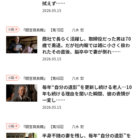
拭えず……
2026.05.15
小説
『間宮寫眞館』
【第7回】
八木 宏
商社で長らく活躍し、取締役だった男は70
歳で勇退。だが社内報では雑に小さく扱わ
れた――その直後、脳卒中で妻が倒れ……
2026.05.15
小説
『間宮寫眞館』
【第6回】
八木 宏
毎年“自分の遺影”を更新し続ける老人…10
年も続ける理由を聞いた瞬間、彼の表情が
一変し……
2026.05.15
小説
『間宮寫眞館』
【第5回】
八木 宏
半身不随の妻を残し、毎年“自分の遺影”を