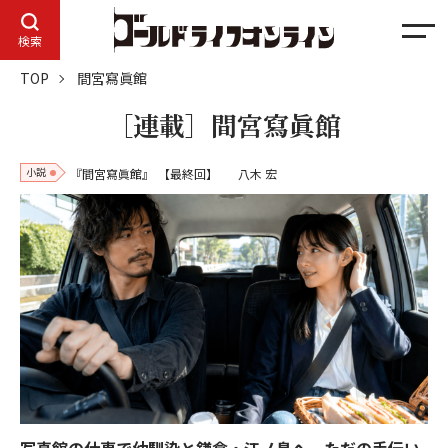
メ
検索
ニ
TOP
間宮寫眞館
ュ
ー
［連載］間宮寫眞館
小説
『間宮寫眞館』
【最終回】
八木 宏
写真館の仕事で幼馴染と鎌倉・江ノ島へ。ただの手伝い