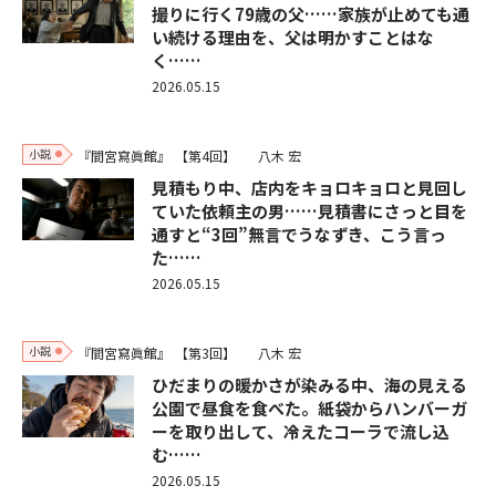
撮りに行く79歳の父……家族が止めても通
い続ける理由を、父は明かすことはな
く……
2026.05.15
小説
『間宮寫眞館』
【第4回】
八木 宏
見積もり中、店内をキョロキョロと見回し
ていた依頼主の男……見積書にさっと目を
通すと“3回”無言でうなずき、こう言っ
た……
2026.05.15
小説
『間宮寫眞館』
【第3回】
八木 宏
ひだまりの暖かさが染みる中、海の見える
公園で昼食を食べた。紙袋からハンバーガ
ーを取り出して、冷えたコーラで流し込
む……
2026.05.15