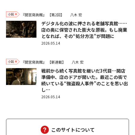
小説
『間宮寫眞館』
【第2回】
八木 宏
デジタル化の波に押される老舗写真館……
店の奥に保管された膨大な原板。もし廃業
となれば、その“処分方法”が問題に
2026.05.14
小説
『間宮寫眞館』
【新連載】
八木 宏
戦前から続く写真館を継いだ3代目…開店
準備中、店のドアが開いた。最近この街で
続いている“強盗殺人事件”のことを思い出
し…
2026.05.14
このサイトについて