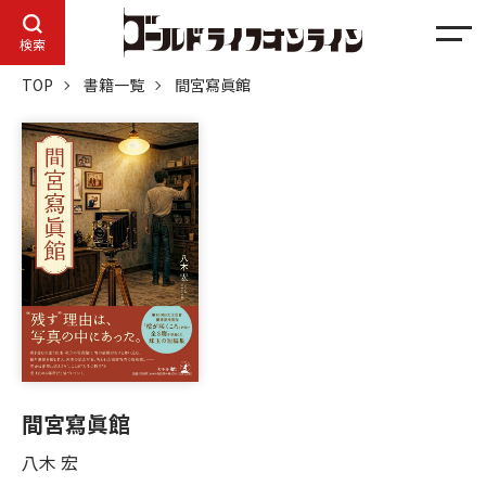
メ
検索
ニ
TOP
書籍一覧
間宮寫眞館
ュ
ー
間宮寫眞館
八木 宏