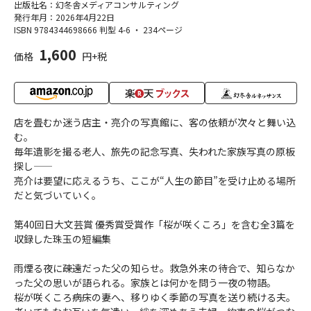
出版社名：幻冬舎メディアコンサルティング
発行年月：2026年4月22日
ISBN 9784344698666
判型 4-6
・
234ページ
1,600
価格
円+税
店を畳むか迷う店主・亮介の写真館に、客の依頼が次々と舞い込
む。
毎年遺影を撮る老人、旅先の記念写真、失われた家族写真の原板
探し――
亮介は要望に応えるうち、ここが“人生の節目”を受け止める場所
だと気づいていく。
第40回日大文芸賞 優秀賞受賞作「桜が咲くころ」を含む全3篇を
収録した珠玉の短編集
雨煙る夜に――疎遠だった父の知らせ。救急外来の待合で、知らなか
った父の思いが語られる。家族とは何かを問う一夜の物語。
桜が咲くころ――病床の妻へ、移りゆく季節の写真を送り続ける夫。