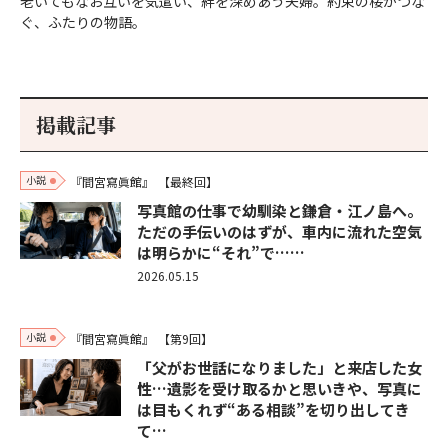
老いてもなお互いを気遣い、絆を深めあう夫婦。約束の桜がつな
ぐ、ふたりの物語。
掲載記事
小説
『間宮寫眞館』
【最終回】
写真館の仕事で幼馴染と鎌倉・江ノ島へ。
ただの手伝いのはずが、車内に流れた空気
は明らかに“それ”で……
2026.05.15
小説
『間宮寫眞館』
【第9回】
「父がお世話になりました」と来店した女
性…遺影を受け取るかと思いきや、写真に
は目もくれず“ある相談”を切り出してき
て…