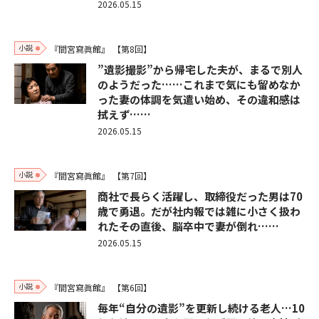
2026.05.15
小説
『間宮寫眞館』
【第8回】
”遺影撮影”から帰宅した夫が、まるで別人
のようだった……これまで気にも留めなか
った妻の体調を気遣い始め、その違和感は
拭えず……
2026.05.15
小説
『間宮寫眞館』
【第7回】
商社で長らく活躍し、取締役だった男は70
歳で勇退。だが社内報では雑に小さく扱わ
れた――その直後、脳卒中で妻が倒れ……
2026.05.15
小説
『間宮寫眞館』
【第6回】
毎年“自分の遺影”を更新し続ける老人…10