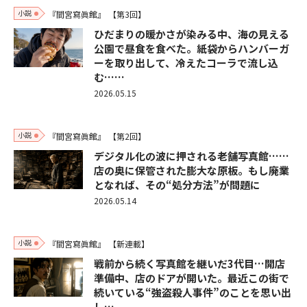
小説
『間宮寫眞館』
【第3回】
ひだまりの暖かさが染みる中、海の見える
公園で昼食を食べた。紙袋からハンバーガ
ーを取り出して、冷えたコーラで流し込
む……
2026.05.15
小説
『間宮寫眞館』
【第2回】
デジタル化の波に押される老舗写真館……
店の奥に保管された膨大な原板。もし廃業
となれば、その“処分方法”が問題に
2026.05.14
小説
『間宮寫眞館』
【新連載】
戦前から続く写真館を継いだ3代目…開店
準備中、店のドアが開いた。最近この街で
続いている“強盗殺人事件”のことを思い出
し…