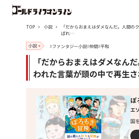
TOP
小説
「だからおまえはダメなんだ。人間の
ぼれ…
小説
ファンタジー小説
仲間
平和
「だからおまえはダメなんだ
われた言葉が頭の中で再生さ
ぽ
エ
国