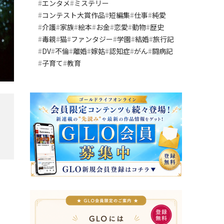
エンタメ
ミステリー
コンテスト大賞作品
短編集
仕事
純愛
介護
家族
絵本
お金
恋愛
動物
歴史
毒親
猫
ファンタジー
学園
結婚
旅行記
DV
不倫
離婚
嫁姑
認知症
がん
闘病記
子育て
教育