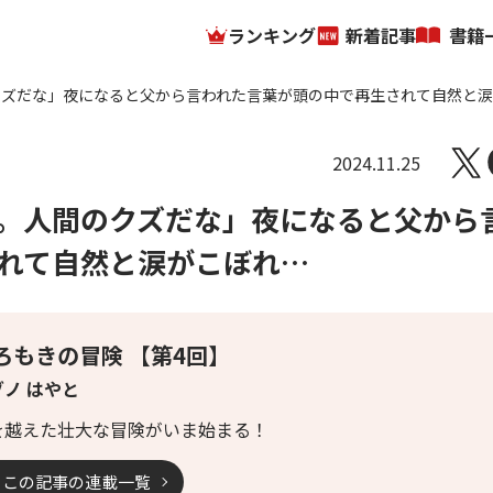
ランキング
新着記事
書籍
クズだな」夜になると父から言われた言葉が頭の中で再生されて自然と
2024.11.25
。人間のクズだな」夜になると父から
れて自然と涙がこぼれ…
ろもきの冒険 【第4回】
ゾノ はやと
を越えた壮大な冒険がいま始まる！
この記事の連載一覧