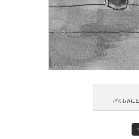
ぽろもきに
1