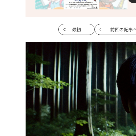
最初
前回
の記事