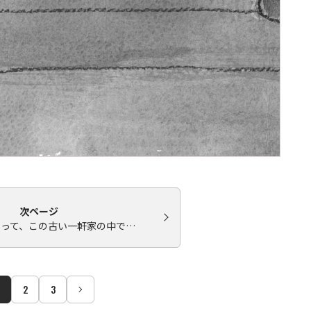
次ページ
とって、この古い一軒家の中で…
2
3