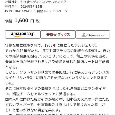
出版社名：幻冬舎メディアコンサルティング
発行年月：2024年3月15日
ISBN 9784344949911
判型 4-6
・
238ページ
1,600
価格
円+税
壮絶な独立戦争を経て、1962年に独立したアルジェリア。
それから13年がたち、旧宗主国フランスの影響から脱却し、自力
での経済発展を図るアルジェリアにとって、領土の90%を占め、
豊富な石油が埋蔵されるサハラ砂漠を通じた輸送ルートは生命線
となる。
しかし、ソフトサンド地帯での長距離走行に堪えうるフランス製
タイヤ「サハラX」に頼らざるを得ないというジレンマを抱えて
いた。
そこに日本製タイヤの商機を見出した七洋商事とニホンタイヤ
は、精鋭チームをアルジェリアに派遣する。
国際入札に向けた駆け引きが続く中、旧市街カスバの一角にたた
ずむカフェバーで、七洋商事の井原はパリで知り合った幸（さ
ち）と思いがけない再会を果たす。