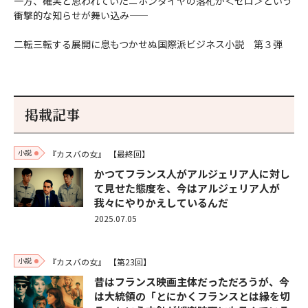
一方、確実と思われていたニホンタイヤの落札が＜ゼロ＞という
衝撃的な知らせが舞い込み――
二転三転する展開に息もつかせぬ国際派ビジネス小説 第３弾
掲載記事
小説
『カスバの女』
【最終回】
かつてフランス人がアルジェリア人に対し
て見せた態度を、今はアルジェリア人が
我々にやりかえしているんだ
2025.07.05
小説
『カスバの女』
【第23回】
昔はフランス映画主体だっただろうが、今
は大統領の「とにかくフランスとは縁を切