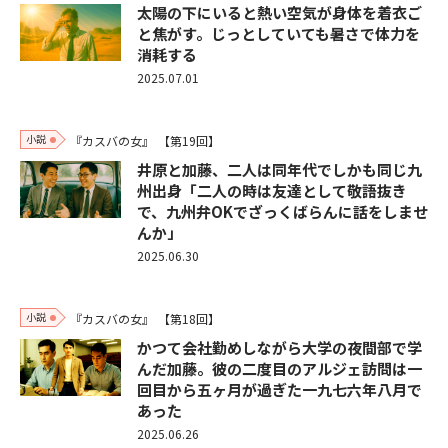
太陽の下にいると熱い空気が身体を着衣ご
と焦がす。じっとしていても暑さで体力を
消耗する
2025.07.01
小説
『カスバの女』
【第19回】
井原と加藤、二人は同年代でしかも同じ九
州出身「二人の時は友達として敬語抜き
で、九州弁OKでざっくばらんに話をしませ
んか」
2025.06.30
小説
『カスバの女』
【第18回】
かつて会社勤めしながら大学の夜間部で学
んだ加藤。彼の二度目のアルジェ訪問は一
回目から五ヶ月が過ぎた一九七六年八月で
あった
2025.06.26