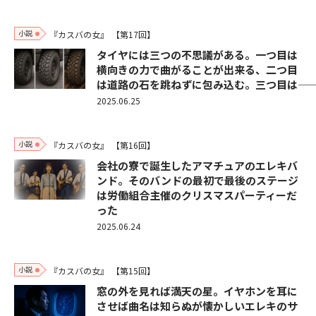
小説
『カスバの女』
【第17回】
タイヤには三つの不思議がある。一つ目は
横向きの力で曲がることが出来る、二つ目
は道路の石を跳ねずに包み込む。三つ目は――
2025.06.25
小説
『カスバの女』
【第16回】
会社の寮で誕生したアマチュアのエレキバ
ンド。そのバンドの最初で最後のステージ
は労働組合主催のクリスマスパーティーだ
った
2025.06.24
小説
『カスバの女』
【第15回】
窓の外を見れば満天の星。イヤホンを耳に
させば曲名は知らぬが懐かしいエレキのサ