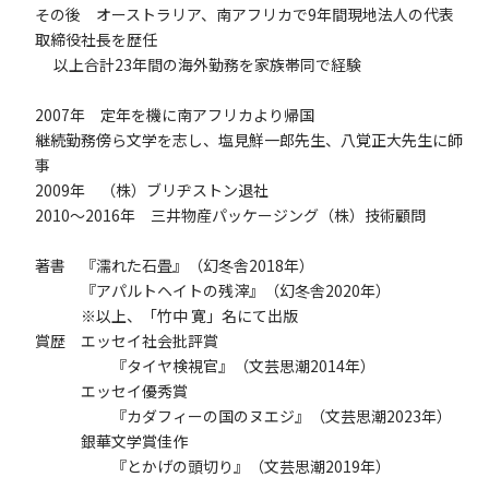
その後 オーストラリア、南アフリカで9年間現地法人の代表
取締役社長を歴任
以上合計23年間の海外勤務を家族帯同で経験
2007年 定年を機に南アフリカより帰国
継続勤務傍ら文学を志し、塩見鮮一郎先生、八覚正大先生に師
事
2009年 （株）ブリヂストン退社
2010～2016年 三井物産パッケージング（株）技術顧問
著書 『濡れた石畳』（幻冬舎2018年）
『アパルトヘイトの残滓』（幻冬舎2020年）
※以上、「竹中 寛」名にて出版
賞歴 エッセイ社会批評賞
『タイヤ検視官』（文芸思潮2014年）
エッセイ優秀賞
『カダフィーの国のヌエジ』（文芸思潮2023年）
銀華文学賞佳作
『とかげの頭切り』（文芸思潮2019年）