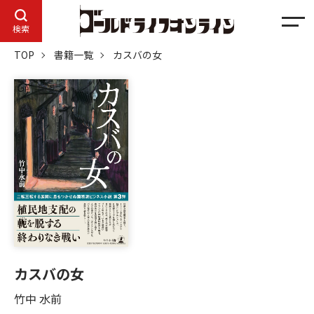
メ
検索
ニ
TOP
書籍一覧
カスバの女
ュ
ー
カスバの女
竹中 水前