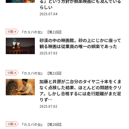
る」という方針が娯楽映画にも及んでいる
らしい
2025.07.04
小説
『カスバの女』
【第22回】
砂漠の中の映画館。砂の上にじかに座って
観る映画は従業員の唯一の娯楽であった
2025.07.03
小説
『カスバの女』
【第21回】
加藤と井原が二台分のタイヤ二十本をくま
なく点検した結果、ほとんどの問題をクリ
ア。しかし合格するには走行距離がまだ足
りず…
2025.07.02
小説
『カスバの女』
【第20回】