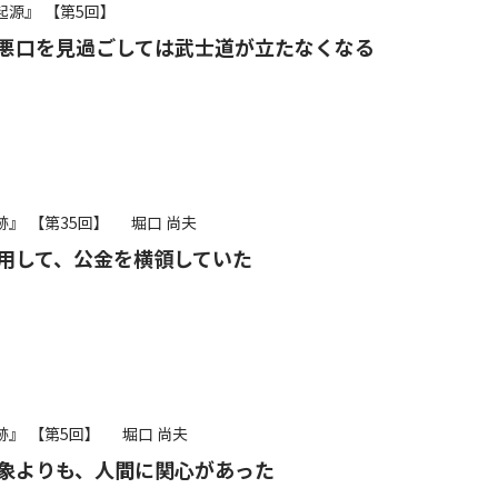
起源』
【第5回】
悪口を見過ごしては武士道が立たなくなる
跡』
【第35回】
堀口 尚夫
用して、公金を横領していた
跡』
【第5回】
堀口 尚夫
象よりも、人間に関心があった