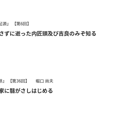
起源』
【第6回】
さずに逝った内匠頭及び吉良のみぞ知る
跡』
【第36回】
堀口 尚夫
家に翳がさしはじめる