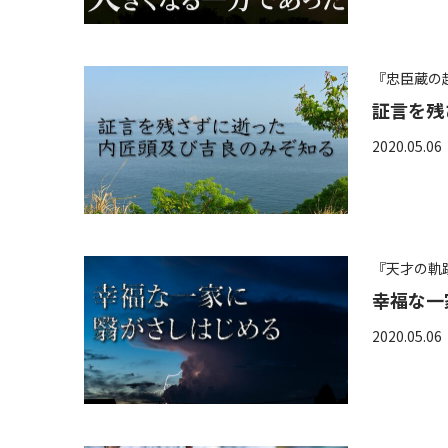
『忠臣蔵の
証言を残
2020.05.06
『天才の軌
幸福な一
2020.05.06