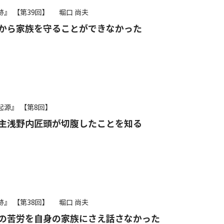
跡』
【第39回】
堀口 尚夫
から家族を守ることができなかった
起源』
【第8回】
主浅野内匠頭が切腹したことを知る
跡』
【第38回】
堀口 尚夫
の苦労を自身の家族にさえ話さなかった