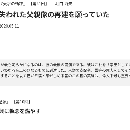
『天才の軌跡』
【第41回】
堀口 尚夫
失われた父親像の再建を願っていた
2020.05.11
とが最も明らかになるのは、彼の最後の講演である。彼はこれを「帝王として
、いわゆる帝王の器なるものに到達した。人類の支配者、吾等の意志をしてそ
くすることを以て己が幸福と感ぜしめる筈のこの種の英雄は、偉人中最も重要
起源』
【第10回】
興に執念を燃やす