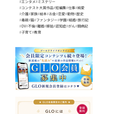
エンタメ
ミステリー
コンテスト大賞作品
短編集
仕事
純愛
介護
家族
絵本
お金
恋愛
動物
歴史
毒親
猫
ファンタジー
学園
結婚
旅行記
DV
不倫
離婚
嫁姑
認知症
がん
闘病記
子育て
教育