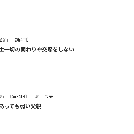
起源』
【第4回】
士一切の関わりや交際をしない
跡』
【第34回】
堀口 尚夫
あっても弱い父親