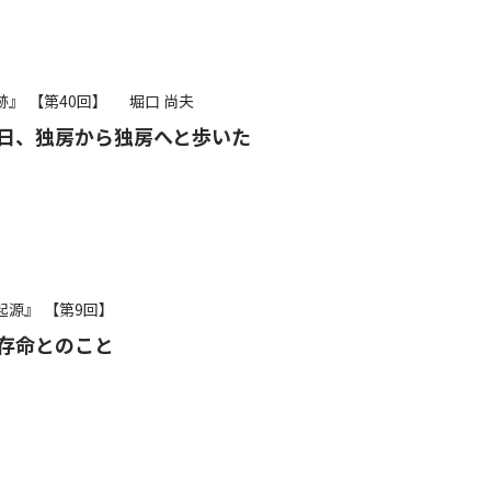
跡』
【第40回】
堀口 尚夫
日、独房から独房へと歩いた
起源』
【第9回】
存命とのこと