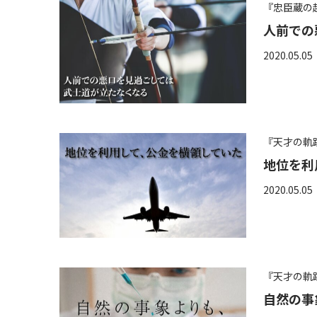
『忠臣蔵の
人前での
2020.05.05
『天才の軌
地位を利
2020.05.05
『天才の軌
自然の事