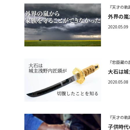
『天才の軌
外界の嵐
2020.05.09
『忠臣蔵の
大石は城
2020.05.08
『天才の軌
子供時代