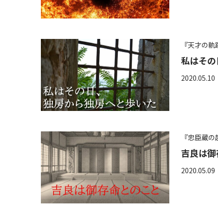
『天才の軌
私はその
2020.05.10
『忠臣蔵の
吉良は御
2020.05.09