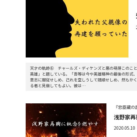
天才の軌跡⑥ チャールズ・ディケンズと悪の萌芽このこ
英雄」と題している。「吾等は今や英雄精神の最後の形式
意志に服従せしめ、己れを空しうして随順せしめ、然もか
る者と見做してもよい。彼は…
『忠臣蔵の
浅野家再
2020.05.10