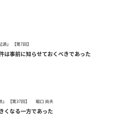
起源』
【第7回】
件は事前に知らせておくべきであった
跡』
【第37回】
堀口 尚夫
きくなる一方であった