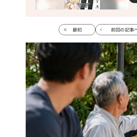
最初
前回
の記事