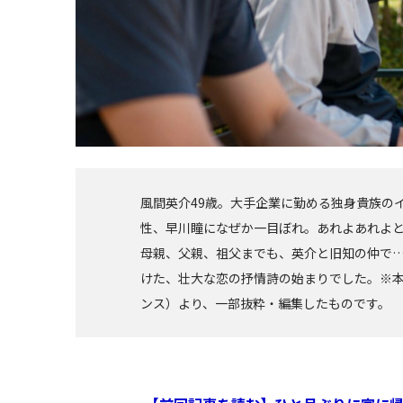
風間英介49歳。大手企業に勤める独身貴族の
性、早川瞳になぜか一目ぼれ。あれよあれよ
母親、父親、祖父までも、英介と旧知の仲で
けた、壮大な恋の抒情詩の始まりでした。※
ンス）より、一部抜粋・編集したものです。