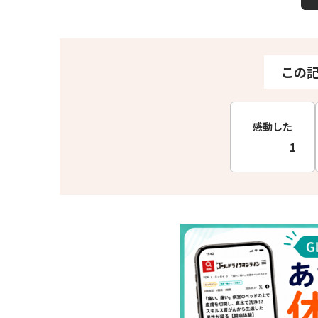
この
感動した
1