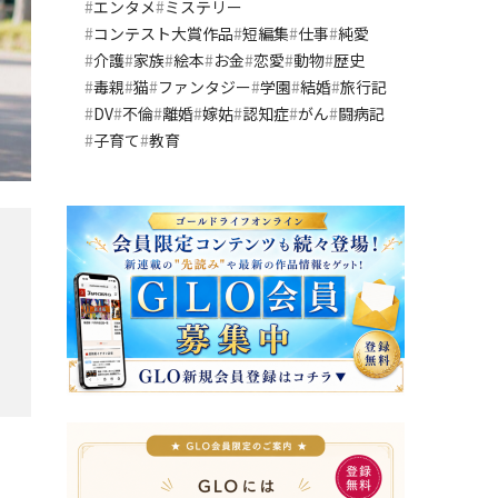
エンタメ
ミステリー
コンテスト大賞作品
短編集
仕事
純愛
介護
家族
絵本
お金
恋愛
動物
歴史
毒親
猫
ファンタジー
学園
結婚
旅行記
DV
不倫
離婚
嫁姑
認知症
がん
闘病記
子育て
教育