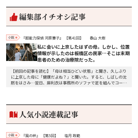
編集部イチオシ記事
小説
『超能力探偵 河原賽子』
【第41回】
春山 大樹
私に会いに上京したはずの母。しかし、位置
情報が示したのは板橋区の民家…そこは末期
患者のための治療院だった。
【前回の記事を読む】「母は相当ひどい状態」と聞き、久しぶり
に上京した母に「健康だよね？」と聞いた。すると、しばしの沈
黙をはさみ…翌日、麻利衣は事務所のソファで足を組んでコーヒ
ーを啜っていた賽子の前に右手の握り拳を固めていきなり立ちは
だかった。「何だ、そのしかめ面は。腹でも痛いのか」麻利衣が
拳を賽子に向けて突き出し、手首を回して掌を開くとそこには1
個のサイコロが握られていた。「やはり私はあなたの超…
人気小説連載記事
小説
『風の絆』
【第5回】
塩月 政範