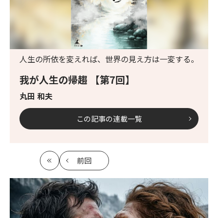
人生の所依を変えれば、世界の見え方は一変する。
我が人生の帰趨 【第7回】
丸田 和夫
この記事の連載一覧
前回
最
の
初
記
事
へ