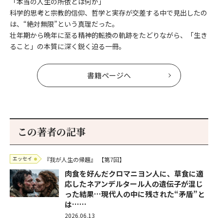
「本当の人生の所依とは何か」
科学的思考と宗教的信仰、哲学と実存が交差する中で見出したの
は、“絶対無限”という真理だった。
壮年期から晩年に至る精神的転換の軌跡をたどりながら、「生き
ること」の本質に深く鋭く迫る一冊。
書籍ページへ
この著者の記事
エッセイ
『我が人生の帰趨』
【第7回】
肉食を好んだクロマニヨン人に、草食に適
応したネアンデルタール人の遺伝子が混じ
った結果…現代人の中に残された“矛盾”と
は……
2026.06.13