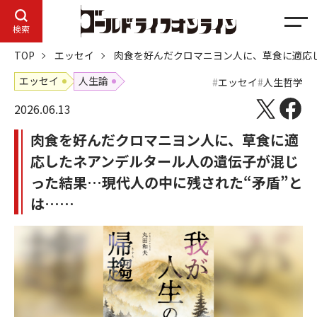
メ
検索
ニ
TOP
エッセイ
肉食を好んだクロマニヨン人に、草食に適応
ュ
ー
エッセイ
人生論
エッセイ
人生哲学
2026.06.13
肉食を好んだクロマニヨン人に、草食に適
応したネアンデルタール人の遺伝子が混じ
った結果…現代人の中に残された“矛盾”と
は……