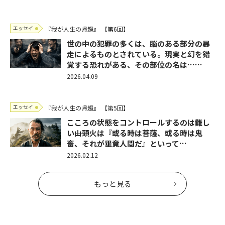
エッセイ
『我が人生の帰趨』
【第6回】
世の中の犯罪の多くは、脳のある部分の暴
走によるものとされている。現実と幻を錯
覚する恐れがある、その部位の名は……
2026.04.09
エッセイ
『我が人生の帰趨』
【第5回】
こころの状態をコントロールするのは難し
い――山頭火は『或る時は菩薩、或る時は鬼
畜、それが畢竟人間だ』といって…
2026.02.12
もっと見る