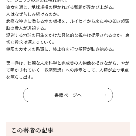
彼女を通じ、地球規模の解かれざる難題が浮かび上がる。
人はなぜ苦しみ続けるのか。
悲痛な呻きに満ちる地の様相を、ルイセイから来た神の如き超頭
脳の貴人が透視する。
混迷する地球の再生をかけた具体的な視座は提示されるのか。哀
切な希求は深まっていく。
無限のカオスの循環に、終止符を打つ叡智が動き始める。
第一巻は、壮麗な未来科学と完成美の人物像を描きながら、やが
て明かされていく「救済思想」への序章として、人類が立つ地点
を照らし出す。
書籍ページへ
この著者の記事