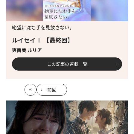
絶望に沈む手を見放さない。
ルイセイⅠ 【最終回】
爽南美 ルリア
この記事の連載一覧
前回
最
の
初
記
事
へ