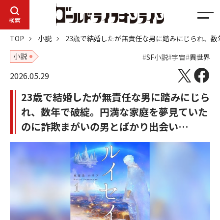
メ
検索
ニ
TOP
小説
23歳で結婚したが無責任な男に踏みにじられ、
ュ
ー
小説
SF小説
宇宙
異世界
2026.05.29
23歳で結婚したが無責任な男に踏みにじら
れ、数年で破綻。円満な家庭を夢見ていた
のに詐欺まがいの男とばかり出会い…