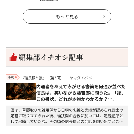
もっと見る
編集部イチオシ記事
小説
『信長様と猿』
【第5回】
ヤマダ ハジメ
内通者をあえて泳がせる――書簡を何通か並べた
信長は、笑いながら藤吉郎に問うた。「猿、
この書状、どれが本物かわかるか？…」
儂は、草履取りの雑用係から日頃の忠義と実績が認められ武士の
足軽に取り立てられた後、桶狭間の合戦に於いては、足軽組頭と
して出陣していたな。その頃の信長様との会話を想い出すとこん
な秘話があったわ。「殿、桶狭間の戦ですが、拙者も組頭として
参加しておりました。勝てる相手とは思えないほど兵の差があり