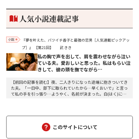
もうした。確か今川勢1万2000に対し織田勢はわずか3000あま
り。どうして勝てたのか、未だにわかりません。…
人気小説連載記事
小説
『夢を叶えた、バツイチ香子と最強の恋男［人気連載ピックアッ
プ］』
【第21回】
武 きき
私の胸で声を出して、肩を震わせながら泣い
ている夫。愛おしいと思った。私はもらい泣
きして、彼の頭を撫でながら…
【前回の記事を読む】夜、二人きりになった途端に抱きついてき
た夫。「一日中、部下に取られていたから…早くおいで」と言っ
て私の手を引っ張り…ようやく、名前が決まった。白(はく)に決
定。夕方、三人ともお風呂に入って、美味しい食事をして、「香
子さん、おはぎが食べたい」「分かりました」「う～ん、本当に
美味しい」三個をペロッと食べた。「幸也は食いしん坊ね、うふ
ふふ」「母さんだって、二個食べただろう」「あら、…
このサイトについて