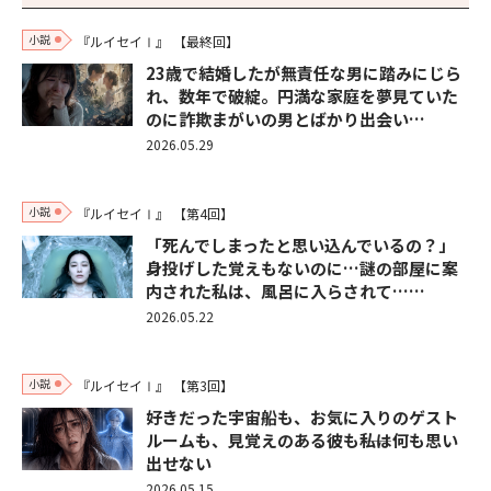
小説
『ルイセイⅠ』
【最終回】
23歳で結婚したが無責任な男に踏みにじら
れ、数年で破綻。円満な家庭を夢見ていた
のに詐欺まがいの男とばかり出会い…
2026.05.29
小説
『ルイセイⅠ』
【第4回】
「死んでしまったと思い込んでいるの？」
身投げした覚えもないのに…謎の部屋に案
内された私は、風呂に入らされて……
2026.05.22
小説
『ルイセイⅠ』
【第3回】
好きだった宇宙船も、お気に入りのゲスト
ルームも、見覚えのある彼も――私は何も思い
出せない
2026.05.15