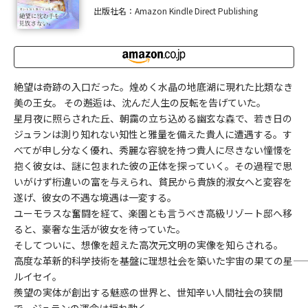
出版社名：Amazon Kindle Direct Publishing
絶望は奇跡の入口だった。煌めく水晶の地底湖に現れた比類なき
美の王女。 その邂逅は、沈んだ人生の反転を告げていた。
星月夜に照らされた丘、朝靄の立ち込める幽玄な森で、若き日の
ジュランは測り知れない知性と雅量を備えた貴人に遭遇する。す
べてが申し分なく優れ、秀麗な容貌を持つ貴人に尽きない憧憬を
抱く彼女は、謎に包まれた彼の正体を探っていく。その過程で思
いがけず桁違いの富を与えられ、貧民から貴族的淑女へと変容を
遂げ、彼女の不遇な境遇は一変する。
ユーモラスな奮闘を経て、楽園とも言うべき高級リゾート邸へ移
ると、豪奢な生活が彼女を待っていた。
そしてついに、想像を超えた高次元文明の実像を知らされる。
高度な革新的科学技術を基盤に理想社会を築いた宇宙の果ての星――
ルイセイ。
羨望の実体が創出する魅惑の世界と、世知辛い人間社会の狭間
で、ジュランの運命は揺れ動く。