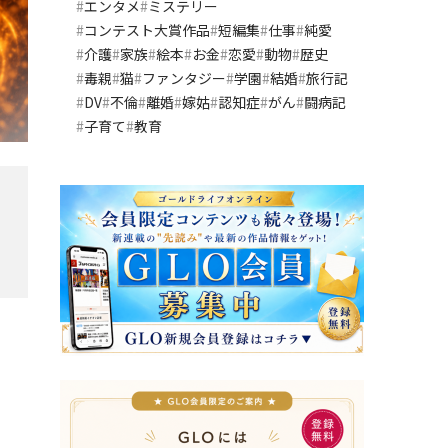
エンタメ
ミステリー
コンテスト大賞作品
短編集
仕事
純愛
介護
家族
絵本
お金
恋愛
動物
歴史
毒親
猫
ファンタジー
学園
結婚
旅行記
DV
不倫
離婚
嫁姑
認知症
がん
闘病記
子育て
教育