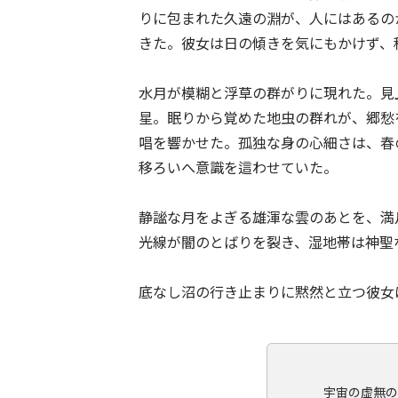
りに包まれた久遠の淵が、人にはあるのか
きた。彼女は日の傾きを気にもかけず、
水月が模糊と浮草の群がりに現れた。見
星。眠りから覚めた地虫の群れが、郷愁
唱を響かせた。孤独な身の心細さは、春
移ろいへ意識を這わせていた。
静謐な月をよぎる雄渾な雲のあとを、満
光線が闇のとばりを裂き、湿地帯は神聖
底なし沼の行き止まりに黙然と立つ彼女
宇宙の虚無の