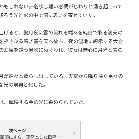
もしれない――。名状し難い感慨がじわりと湧き起こって
移ろう光と影の中で沼に思いを寄せていた。
上げると、朧月夜に雲の流れる端々を純白で彩る満天の
を揺さぶる鳴き音を天へ放ち、夜の湿地に誇示する大合
の追懐を誘う息吹にぬぐわれ、彼女は無心に月光と雲の
月が煌々と照らし出している。天空から降り注ぐ星々の
な光の祭典と化した。
は、輝映する金の光に染められていた。
次ページ
空間にすら、凛然とした恒星…