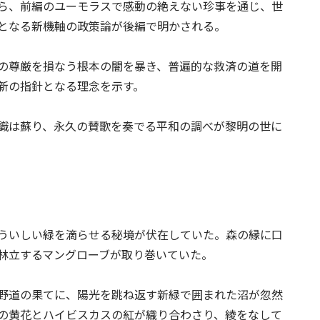
ら、前編のユーモラスで感動の絶えない珍事を通じ、世
となる新機軸の政策論が後編で明かされる。
の尊厳を損なう根本の闇を暴き、普遍的な救済の道を開
新の指針となる理念を示す。
識は蘇り、永久の賛歌を奏でる平和の調べが黎明の世に
ういしい緑を滴らせる秘境が伏在していた。森の縁に口
林立するマングローブが取り巻いていた。
野道の果てに、陽光を跳ね返す新緑で囲まれた沼が忽然
の黄花とハイビスカスの紅が織り合わさり、綾をなして