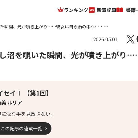
ランキング
新着記事
書籍
いた瞬間、光が噴き上がり……彼女は自ら渦の中へ………
2026.05.01
し沼を覗いた瞬間、光が噴き上がり…
イセイⅠ 【第1回】
南美 ルリア
望に沈む手を見放さない。
この記事の連載一覧