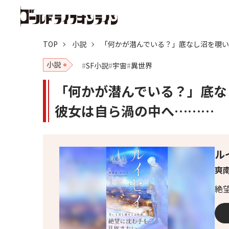
TOP
小説
「何かが潜んでいる？」底なし沼を覗
小説
SF小説
宇宙
異世界
「何かが潜んでいる？」底な
彼女は自ら渦の中へ………
ル
爽
絶