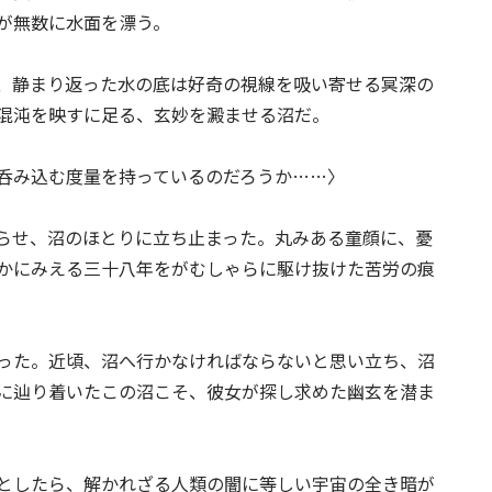
が無数に水面を漂う。
、静まり返った水の底は好奇の視線を吸い寄せる冥深の
混沌を映すに足る、玄妙を澱ませる沼だ。
呑み込む度量を持っているのだろうか……〉
らせ、沼のほとりに立ち止まった。丸みある童顔に、憂
かにみえる三十八年をがむしゃらに駆け抜けた苦労の痕
った。近頃、沼へ行かなければならないと思い立ち、沼
に辿り着いたこの沼こそ、彼女が探し求めた幽玄を潜ま
としたら、解かれざる人類の闇に等しい宇宙の全き暗が