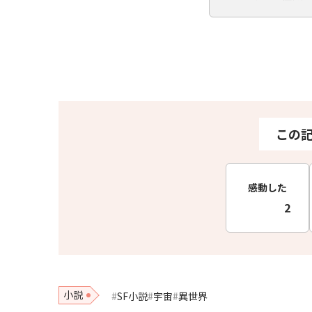
この
感動した
2
小説
SF小説
宇宙
異世界