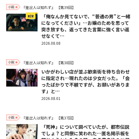
小説
『差出人は知れず』
【第39回】
「俺なんか見てないで、“普通の男”と一緒
になってください」…お嬢のためを思って
突き放すも、返ってきた言葉に強く言い返
せなくて…
2026.08.08
小説
『差出人は知れず』
【第38回】
いかがわしい店が並ぶ歓楽街を待ち合わせ
に指定され…現れたのは少女だった。「会
ったばかりで不躾ですが、お願いがありま
す」と…
2026.08.01
小説
『差出人は知れず』
【第37回】
「死神」について調べていたが、都市伝説
でしょ？と同僚に笑われた…匿名掲示板を