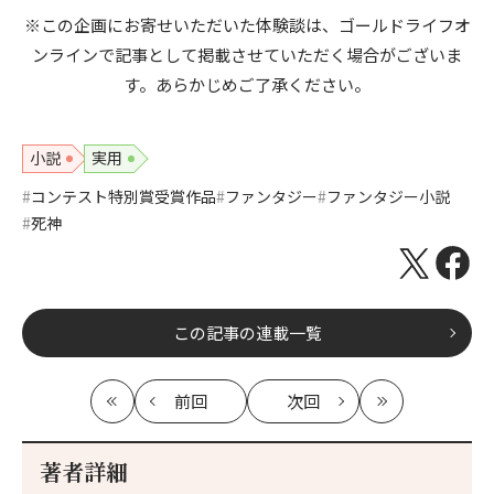
※この企画にお寄せいただいた体験談は、ゴールドライフオ
ンラインで記事として掲載させていただく場合がございま
す。あらかじめご了承ください。
小説
実用
コンテスト特別賞受賞作品
ファンタジー
ファンタジー小説
死神
この記事の連載一覧
前回
次回
最
の
の
最
初
記
記
新
事
事
著者詳細
へ
へ