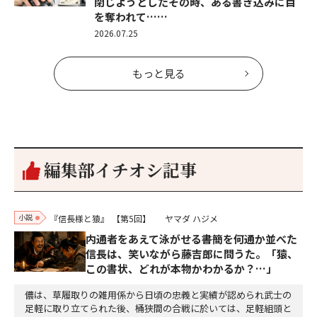
閉じようとしたその時、ある書き込みに目
を奪われて……
2026.07.25
もっと見る
編集部イチオシ記事
小説
『信長様と猿』
【第5回】
ヤマダ ハジメ
内通者をあえて泳がせる――書簡を何通か並べた
信長は、笑いながら藤吉郎に問うた。「猿、
この書状、どれが本物かわかるか？…」
儂は、草履取りの雑用係から日頃の忠義と実績が認められ武士の
足軽に取り立てられた後、桶狭間の合戦に於いては、足軽組頭と