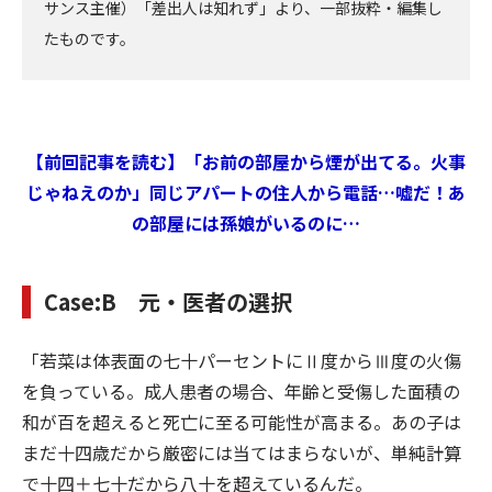
サンス主催）「差出人は知れず」より、一部抜粋・編集し
たものです。
【前回記事を読む】「お前の部屋から煙が出てる。火事
じゃねえのか」同じアパートの住人から電話…嘘だ！あ
の部屋には孫娘がいるのに…
Case:B 元・医者の選択
「若菜は体表面の七十パーセントにⅡ度からⅢ度の火傷
を負っている。成人患者の場合、年齢と受傷した面積の
和が百を超えると死亡に至る可能性が高まる。あの子は
まだ十四歳だから厳密には当てはまらないが、単純計算
で十四＋七十だから八十を超えているんだ。