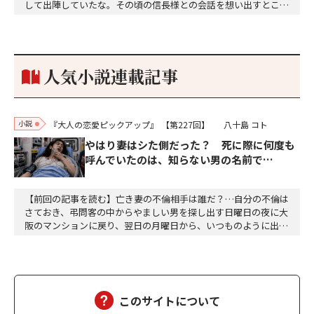
して出陣していたな。その頃の信長様との会話を想い出すとこん
な秘話があったわ。「殿、桶狭間の戦ですが、拙者も組頭として
参加しておりました。勝てる相手とは思えないほど兵の差があり
もうした。確か今川勢1万2000に対し織田勢はわずか3000あま
り。どうして勝てたのか、未だにわかりません。…
人気小説連載記事
小説
『大人の恋愛ピックアップ』
【第227回】
八十島 コト
やはり妻はシた側だった？ 死に際に何度も
呼んでいたのは、知らない男の名前で…
【前回の記事を読む】亡き妻の不倫相手は誰だ？…自分の不倫は
さておき、弔問客の中からやましい男を探し出す日曜日の夜に大
阪のマンションに戻り、翌日の月曜日から、いつものように出勤
した。達郎は、部下を伴って昼食に出た。途中の大阪駅前第二ビ
ルと第三ビルの間で、交通事故があった。ちょうど、救急車が来
て、けが人が運ばれるところだった。智子もあのようにして、運
ばれたのだろうか……ついつい達郎は、智子が運ばれる…
このサイトについて