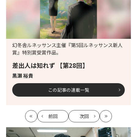
幻冬舎ルネッサンス主催『第5回ルネッサンス新人
賞』特別賞受賞作品。
差出人は知れず 【第28回】
黒瀬 裕貴
この記事の連載一覧
前回
次回
最
の
の
最
初
記
記
新
事
事