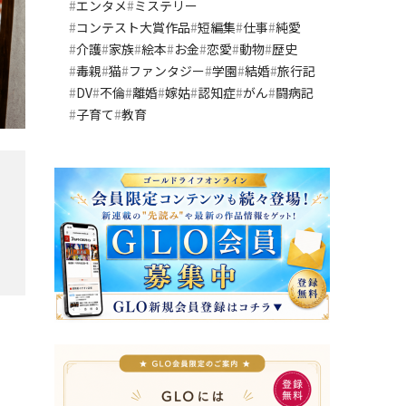
エンタメ
ミステリー
コンテスト大賞作品
短編集
仕事
純愛
介護
家族
絵本
お金
恋愛
動物
歴史
毒親
猫
ファンタジー
学園
結婚
旅行記
DV
不倫
離婚
嫁姑
認知症
がん
闘病記
子育て
教育