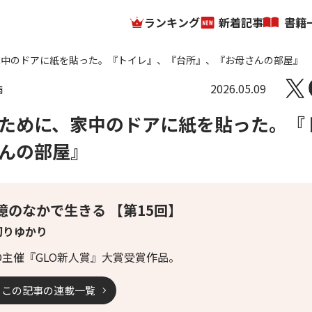
ランキング
新着記事
書籍
家中のドアに紙を貼った。『トイレ』、『台所』、『お母さんの部屋』
2026.05.09
病
ために、家中のドアに紙を貼った。『
んの部屋』
憶のなかで生きる 【第15回】
切りゆかり
LO主催『GLO新人賞』大賞受賞作品。
この記事の連載一覧