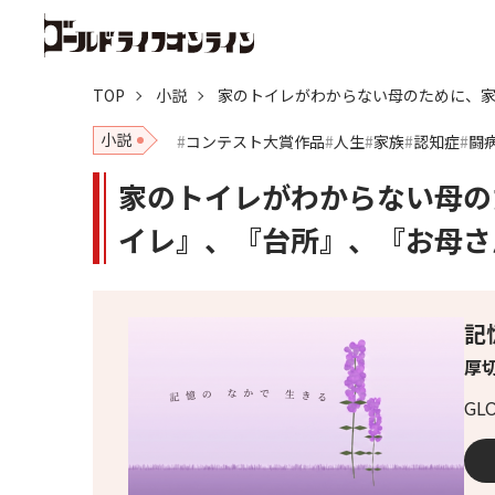
TOP
小説
家のトイレがわからない母のために、
小説
コンテスト大賞作品
人生
家族
認知症
闘
家のトイレがわからない母の
イレ』、『台所』、『お母さ
記
厚
G