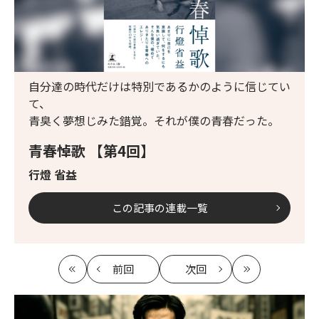
自分達の時代だけは特別であるかのように信じてい
て、
青臭く夢想じみた錯覚。それが僕の青春だった。
青春悼歌 【第4回】
行燈 省益
この記事の連載一覧
前回
次回
最
の
の
最
初
記
記
新
事
事