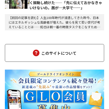
く振動し続けた——「先に伝えておかなきゃ
いけないの。茜が…大学で……」
【前回の記事を読む】人生100年時代が浸透してきた昨今、日本
にはエネルギッシュな高齢者が増えた。彼らを見て若い世代が考
えていることとは……拓也は朝一番の時限タスクをこなすために
オフィスへは毎朝七時三十分前後に着く。誰もいないオフィスは
空気が澄んでいて自分の動作によって生じる音以外に余計な音が
ない。心地よく平穏な時間が流れる。自分一人の空間にどっぷり
と浸かることができる。このままオフィスには誰も現…
このサイトについて