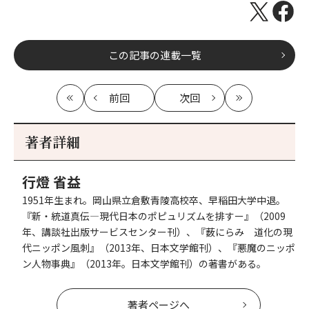
この記事の連載一覧
前回
次回
最
の
の
最
初
記
記
新
事
事
著者詳細
へ
へ
行燈 省益
1951年生まれ。岡山県立倉敷青陵高校卒、早稲田大学中退。
『新・統道真伝―現代日本のポピュリズムを排すー』（2009
年、講談社出版サービスセンター刊）、『薮にらみ 道化の現
代ニッポン風刺』（2013年、日本文学館刊）、『悪魔のニッポ
ン人物事典』（2013年。日本文学館刊）の著書がある。
著者ページへ