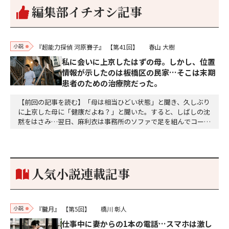
編集部イチオシ記事
小説
『超能力探偵 河原賽子』
【第41回】
春山 大樹
私に会いに上京したはずの母。しかし、位置
情報が示したのは板橋区の民家…そこは末期
患者のための治療院だった。
【前回の記事を読む】「母は相当ひどい状態」と聞き、久しぶり
に上京した母に「健康だよね？」と聞いた。すると、しばしの沈
黙をはさみ…翌日、麻利衣は事務所のソファで足を組んでコーヒ
ーを啜っていた賽子の前に右手の握り拳を固めていきなり立ちは
だかった。「何だ、そのしかめ面は。腹でも痛いのか」麻利衣が
拳を賽子に向けて突き出し、手首を回して掌を開くとそこには1
個のサイコロが握られていた。「やはり私はあなたの超…
人気小説連載記事
小説
『朧月』
【第5回】
橋川 彰人
仕事中に妻からの1本の電話…スマホは激し