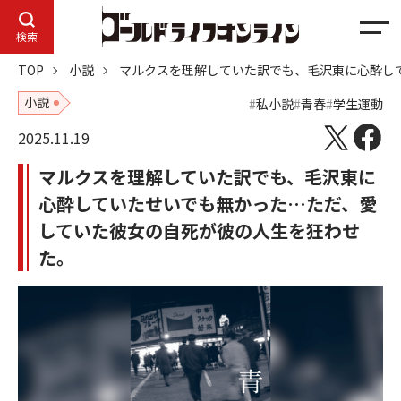
メ
検索
ニ
TOP
小説
マルクスを理解していた訳でも、毛沢東に心酔し
ュ
ー
小説
私小説
青春
学生運動
2025.11.19
マルクスを理解していた訳でも、毛沢東に
心酔していたせいでも無かった…ただ、愛
していた彼女の自死が彼の人生を狂わせ
た。