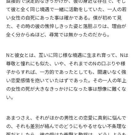
直接的で決定的なきっかけが、彼の身近な存在で、そし
て彼と全く同じ境遇で一緒に活動をしていた、一人の若
い女性の自死にあった事は確かである。僕が初めて見
た、その時の彼の憔悴しきった姿と落胆ぶりは、理由が
全く分からぬほど、尋常では無かったのだから。
Nと彼女とは、互いに同じ様な境遇に生まれ育って、Nは
尊敬と憧れにも似た、いや、それまでのNの口ぶりや様
子からすれば、一方的であったとしても、間違いなく強
い恋愛感情を抱いていたはずであった。その一人の年上
の女性の死が大きなきっかけになった事は想像に難くな
い。
あまつさえ、それがほかの男性との恋愛に真剣に悩んで
の、それも差別が絡んでのどうにもやるせない不条理な
死だとしたら。彼の受けた衝撃と動揺は、どうしようも