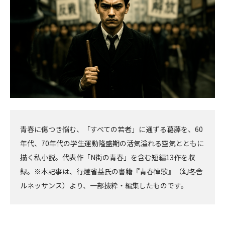
へ
へ
青春に傷つき悩む、「すべての若者」に通ずる葛藤を、60
年代、70年代の学生運動隆盛期の活気溢れる空気とともに
描く私小説。代表作「N街の青春」を含む短編13作を収
録。※本記事は、行燈省益氏の書籍『青春悼歌』（幻冬舎
ルネッサンス）より、一部抜粋・編集したものです。