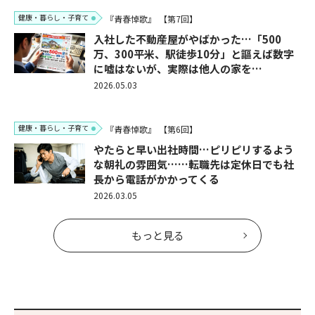
健康・暮らし・子育て
『青春悼歌』
【第7回】
入社した不動産屋がやばかった…「500
万、300平米、駅徒歩10分」と謳えば数字
に嘘はないが、実際は他人の家を…
2026.05.03
健康・暮らし・子育て
『青春悼歌』
【第6回】
やたらと早い出社時間…ピリピリするよう
な朝礼の雰囲気……転職先は定休日でも社
長から電話がかかってくる
2026.03.05
もっと見る