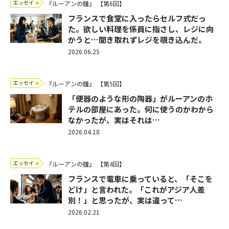
エッセイ
『ルーアンの鐘』
【第6回】
フランスで食堂に入ったらセルフ式だっ
た。欲しい料理を係員に指さし、レジに向
かうと…聞き取れずレジを覗き込んだ。
2026.06.25
エッセイ
『ルーアンの鐘』
【第5回】
「便器のような形の陶器」がルーアンのホ
テルの部屋にあった。何に使うのかわから
なかったが、実はそれは…
2026.04.18
エッセイ
『ルーアンの鐘』
【第4回】
フランスで電車に乗っていると、「そこを
どけ」と言われた。「これがアジア人差
別！」と思ったが、実は違って…
2026.02.21