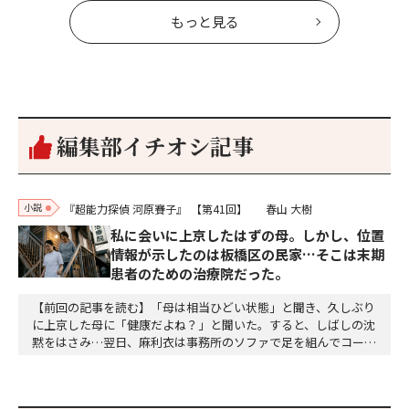
もっと見る
編集部イチオシ記事
小説
『超能力探偵 河原賽子』
【第41回】
春山 大樹
私に会いに上京したはずの母。しかし、位置
情報が示したのは板橋区の民家…そこは末期
患者のための治療院だった。
【前回の記事を読む】「母は相当ひどい状態」と聞き、久しぶり
に上京した母に「健康だよね？」と聞いた。すると、しばしの沈
黙をはさみ…翌日、麻利衣は事務所のソファで足を組んでコーヒ
ーを啜っていた賽子の前に右手の握り拳を固めていきなり立ちは
だかった。「何だ、そのしかめ面は。腹でも痛いのか」麻利衣が
拳を賽子に向けて突き出し、手首を回して掌を開くとそこには1