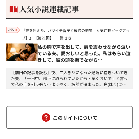
個のサイコロが握られていた。「やはり私はあなたの超…
人気小説連載記事
小説
『夢を叶えた、バツイチ香子と最強の恋男［人気連載ピックアッ
プ］』
【第21回】
武 きき
私の胸で声を出して、肩を震わせながら泣い
ている夫。愛おしいと思った。私はもらい泣
きして、彼の頭を撫でながら…
【前回の記事を読む】夜、二人きりになった途端に抱きついてき
た夫。「一日中、部下に取られていたから…早くおいで」と言っ
て私の手を引っ張り…ようやく、名前が決まった。白(はく)に決
定。夕方、三人ともお風呂に入って、美味しい食事をして、「香
子さん、おはぎが食べたい」「分かりました」「う～ん、本当に
美味しい」三個をペロッと食べた。「幸也は食いしん坊ね、うふ
ふふ」「母さんだって、二個食べただろう」「あら、…
このサイトについて