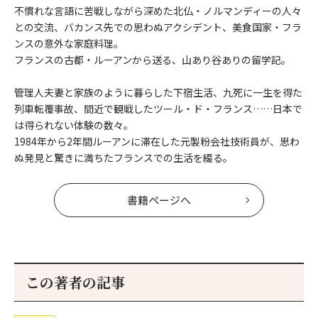
不慣れな言語に苦戦しながら深めた北仏・ノルマンディーの人々
との交流、バカンス先での思わぬアクシデント、美食国家・フラ
ンスの意外な家庭料理。
フランスの古都・ルーアンから送る、山あり谷ありの留学記。
管理人夫妻と家族のように暮らした下宿生活、九死に一生を得た
列車転覆事故、間近で観戦したツール・ド・フランス……日本で
は得られない体験の数々。
1984年から2年間ルーアンに滞在した元製粉会社技術員が、思わ
ぬ発見と驚きに満ちたフランスでの生活を綴る。
書籍ページへ
この著者の記事