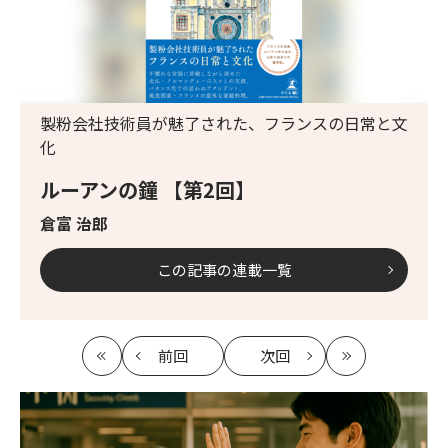
製粉会社技術員が魅了された、フランスの日常と文
化
ルーアンの鐘 【第2回】
倉富 治郎
この記事の連載一覧
前回
次回
最
の
の
最
初
記
記
新
事
事
へ
へ