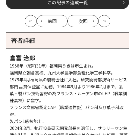
この記事の連載一覧
前回
次回
最
の
の
最
初
記
記
新
事
事
著者詳細
へ
へ
倉富 治郎
1956年（昭和31年）福岡県うきは市生まれ。
福岡県立朝倉高校、九州大学農学部食糧化学工学科卒。
1979年4月福岡県の製粉会社に入社。研究開発部技術サービス
部門 品質保証室に勤務。1984年9月より1986年7月まで、製
菓・製パン技術習得の為フランス・ルーアン市のLEP（職業訓
練高校）に留学。
フランス文部省認定CAP（職業適性証）パン科及び菓子科取
得。
製パン1級技能士。
2024年3月、執行役員研究開発部長を退任し、サラリーマン生