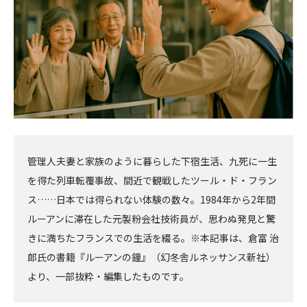
管理人夫妻と家族のように暮らした下宿生活、九死に一生
を得た列車転覆事故、間近で観戦したツール・ド・フラン
ス……日本では得られない体験の数々。1984年から2年間
ルーアンに滞在した元製粉会社技術員が、思わぬ発見と驚
きに満ちたフランスでの生活を綴る。※本記事は、倉富 治
郎氏の書籍『ルーアンの鐘』（幻冬舎ルネッサンス新社）
より、一部抜粋・編集したものです。