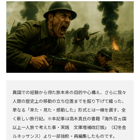
初
記
記
新
事
事
へ
へ
異国での経験から得た旅本来の目的や心構え、さらに我々
人類の歴史上の移動の立ち位置までを掘り下げて綴った、
単なる「来た・見た・感動した」形式とは一線を画す、全
く新しい旅行記。※本記事は高木真氏の書籍『海外百ヵ国
以上一人旅で考えた事・実践 文庫増補改訂版』（幻冬舎
ルネッサンス）より一部抜粋・再編集したものです。