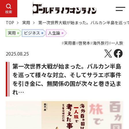
メ
検索
ニ
TOP
実用
第一次世界大戦が始まった。バルカン半島を巡っ
ュ
ー
実用
ビジネス
人生論
実用書
啓発本
海外旅行
一人旅
2025.08.25
第一次世界大戦が始まった。バルカン半島
を巡って様々な対立、そしてサラエボ事件
を引き金に、無関係の国が次々と巻き込ま
れ…