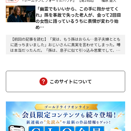
『ホームランとフォーマルハウト』
【第16回】
福原 道人
「幽霊でもいいから、この手に抱かせてく
れ」孫を事故で失った老人が、会って2回目
の女性に語っているうちに表情が変わり始
め…
【前回の記事を読む】「実は、もう孫はおらん…息子夫婦ととも
に逝っちまいました」おじいさんに真実を言わせてしまった。噂
は本当だったんだ。「孫は、息子に似て引っ込み思案でして、身
体も弱く、赤ん坊の頃からよく熱を出す子でした――」わたしは困惑
した。会って二回目の、それも縁の浅い相手に打ち明ける内容じ
ゃない。だからと言って、今さら止めろとも言いにくいし、耳を
塞ぐわけにもいかない。「仲の良い子もおらず、ず…
このサイトについて