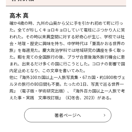
へ
へ
高木 真
確か4歳の時、九州の山奥から父に手を引かれ初めて町に行っ
た。全てが珍しくキョロキョロしていて電柱にぶつかり人に笑
われた。その時以来異空間に対する好奇心が生じ、学校では社
会・地理・歴史に興味を持ち、中学時代は「兼高かおる世界の
旅」を毎週見た。慶大政治学科では地域研究の講座を多く取っ
た。暇を見ての全国旅行の後、プラザ合意後海外旅行機会に恵
まれ、出来るだけ多くの国に行こうとした。コロナの影響で国
内足止めとなり、この文章を書いてみた。
他に『海外100カ国以上一人旅写真集・67カ国・約1800枚ヴェ
ルヌの旅行の80日間も不要。たったの1日、写真で巡る世界一
周』（電子版・学術研究出版）、『海外百カ国以上一人旅で考
えた事・実践 文庫改訂版』（幻冬舎、2023）がある。
著者ページへ