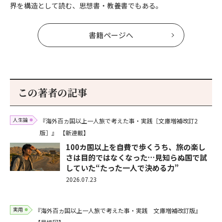
界を構造として読む、思想書・教養書でもある。
書籍ページへ
この著者の記事
人生論
『海外百ヵ国以上一人旅で考えた事・実践［文庫増補改訂2
版］』
【新連載】
100カ国以上を自費で歩くうち、旅の楽し
さは目的ではなくなった…見知らぬ国で試
していた“たった一人で決める力”
2026.07.23
実用
『海外百ヵ国以上一人旅で考えた事・実践 文庫増補改訂版』