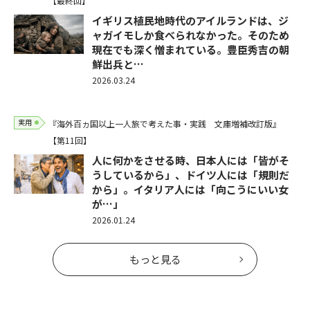
【最終回】
イギリス植民地時代のアイルランドは、ジ
ャガイモしか食べられなかった。そのため
現在でも深く憎まれている。豊臣秀吉の朝
鮮出兵と…
2026.03.24
実用
『海外百ヵ国以上一人旅で考えた事・実践 文庫増補改訂版』
【第11回】
人に何かをさせる時、日本人には「皆がそ
うしているから」、ドイツ人には「規則だ
から」。イタリア人には「向こうにいい女
が…」
2026.01.24
もっと見る