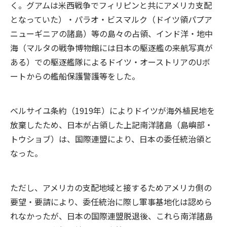
く。グアムは米西戦争でフィリピンと共にアメリカ支配
となっていた）・パラオ・ビスマルク（ドイツ領パプア
ニューギニアの諸島）等の島々の占領、インド洋・地中
海（マルタの戦争博物館には日本の駆逐艦の来航写真が
ある）での駆逐艦隊によるドイツ・オーストリアのUボ
ートからの艦船保護警護等をした。
ベルサイユ条約（1919年）によりドイツが海外植民地を
放棄したため、日本が占領した上記南洋諸島（島嶼部・
トウショブ）は、国際連盟により、日本の委任統治領と
なった。
ただし、アメリカの支配地域と接するためアメリカ側の
要望・要請により、委任統治に際し軍事基地化は認めら
れなかったが、日本の国際連盟脱退後、これら南洋諸島