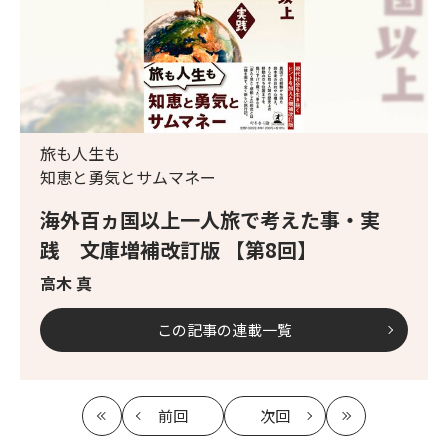
旅も人生も
知恵と勇気とサムマネー
海外百ヵ国以上一人旅で考えた事・実
践 文庫増補改訂版 【第8回】
高木 真
この記事の連載一覧
前回
次回
最
の
の
最