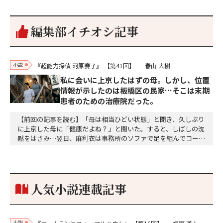
編集部イチオシ記事
小説
『超能力探偵 河原賽子』
【第41回】
春山 大樹
私に会いに上京したはずの母。しかし、位置
情報が示したのは板橋区の民家…そこは末期
患者のための治療院だった。
【前回の記事を読む】「母は相当ひどい状態」と聞き、久しぶり
に上京した母に「健康だよね？」と聞いた。すると、しばしの沈
黙をはさみ…翌日、麻利衣は事務所のソファで足を組んでコーヒ
ーを啜っていた賽子の前に右手の握り拳を固めていきなり立ちは
だかった。「何だ、そのしかめ面は。腹でも痛いのか」麻利衣が
拳を賽子に向けて突き出し、手首を回して掌を開くとそこには1
個のサイコロが握られていた。「やはり私はあなたの超…
人気小説連載記事
小説