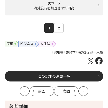
次ページ
海外旅行を加速させた円高
1
2
実用
ビジネス
人生論
実用書
啓発本
海外旅行
一人旅
この記事の連載一覧
前回
次回
最
の
の
最
初
記
記
新
事
事
著者詳細