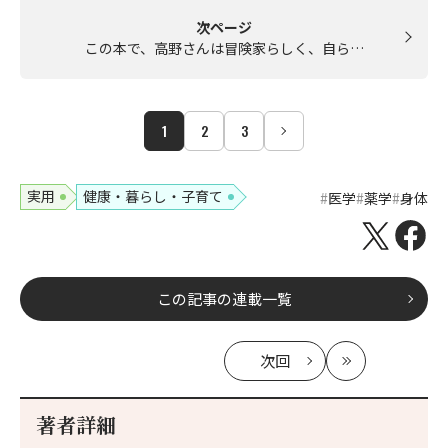
次ページ
この本で、高野さんは冒険家らしく、自ら…
1
2
3
実用
健康・暮らし・子育て
医学
薬学
身体
この記事の連載一覧
次回
の
最
記
新
事
著者詳細
へ