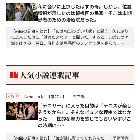
私に会いに上京したはずの母。しかし、位置
情報が示したのは板橋区の民家…そこは末期
患者のための治療院だった。
【前回の記事を読む】「母は相当ひどい状態」と聞き、久しぶり
に上京した母に「健康だよね？」と聞いた。すると、しばしの沈
黙をはさみ…翌日、麻利衣は事務所のソファで足を組んでコーヒ
ーを啜っていた賽子の前に右手の握り拳を固めていきなり立ちは
だかった。「何だ、そのしかめ面は。腹でも痛いのか」麻利衣が
拳を賽子に向けて突き出し、手首を回して掌を開くとそこには1
個のサイコロが握られていた。「やはり私はあなたの超…
人気小説連載記事
小説
『who am I』
【第27回】
千戸 嶺
「テニサー」に入った目的は「テニスが楽し
そうだから」。そんなピュアな理由ではなか
った——性的な魅力を感じてもらいやすいこ
の時期に……
【前回の記事を読む】「誰が嫁に貰ってくれるんだ」…愛情障害