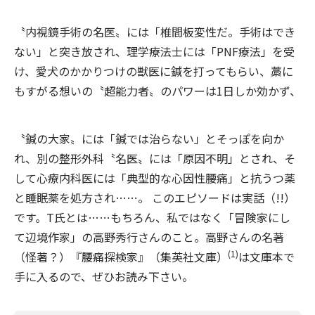
〝内視鏡手術の名医〟には「椎間板変性だ。手術はでき
ない」と突き放され、理学療法士には「PNF療法」を受
け、愛犬のかかりつけの獣医に鍼を打ってもらい、藁に
もすがる想いの〝超能力者〟のパワーは1日しか効かず、
〝鍼の大家〟には「鍼では治らない」とそっぽを向か
れ、別の整形外科〝名医〟には「原因不明」とされ、そ
して心療内科医には「典型的な心因性腰痛」と抗うつ薬
と睡眠薬を処方され……。 このエピソードは実話（!!）
です。T氏とは……もちろん、私ではなく「冒険家にし
て辺境作家」の高野秀行さんのこと。高野さんの名著
(1)
（怪著？）『腰痛探検家』（集英社文庫）
は文庫本で
手に入るので、ぜひお読み下さい。