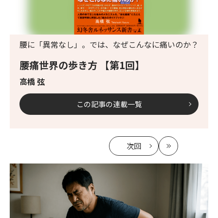
腰に「異常なし」。では、なぜこんなに痛いのか？
腰痛世界の歩き方 【第1回】
高橋 弦
この記事の連載一覧
次回
の
最
記
新
事
へ