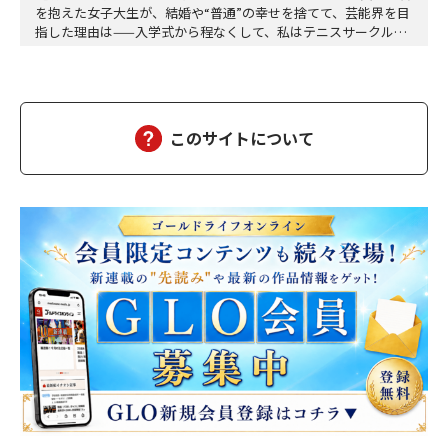
を抱えた女子大生が、結婚や“普通”の幸せを捨てて、芸能界を目
指した理由は——入学式から程なくして、私はテニスサークルに
入った。テニスなんか微塵も興味はない。今までの言動を見て私
が「テニスが楽しそうだから」とかいう、見かけたちょうちょを
追いかけるような純粋無垢のピュア野郎に見えるか？選んだ理由
は打算的なものだ。そのサークルのSNSをリサーチ…
このサイトについて