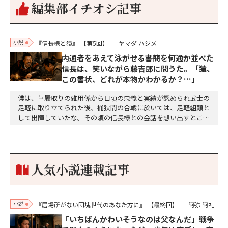
編集部イチオシ記事
小説
『信長様と猿』
【第5回】
ヤマダ ハジメ
内通者をあえて泳がせる――書簡を何通か並べた
信長は、笑いながら藤吉郎に問うた。「猿、
この書状、どれが本物かわかるか？…」
儂は、草履取りの雑用係から日頃の忠義と実績が認められ武士の
足軽に取り立てられた後、桶狭間の合戦に於いては、足軽組頭と
して出陣していたな。その頃の信長様との会話を想い出すとこん
な秘話があったわ。「殿、桶狭間の戦ですが、拙者も組頭として
参加しておりました。勝てる相手とは思えないほど兵の差があり
もうした。確か今川勢1万2000に対し織田勢はわずか3000あま
り。どうして勝てたのか、未だにわかりません。…
人気小説連載記事
小説
『居場所がない団塊世代のあなた方に』
【最終回】
阿弥 阿礼
「いちばんかわいそうなのは父なんだ」戦争