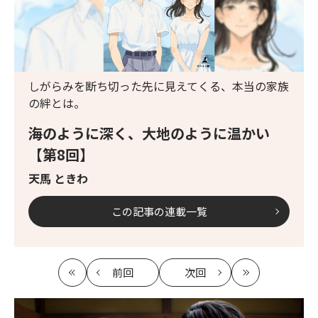
しがらみを断ち切った先に見えてくる、本当の家族
の絆とは。
海のように深く、大地のように温かい
【第8回】
天馬 ときわ
この記事の連載一覧
前回
次回
最
の
の
最
初
記
記
新
事
事