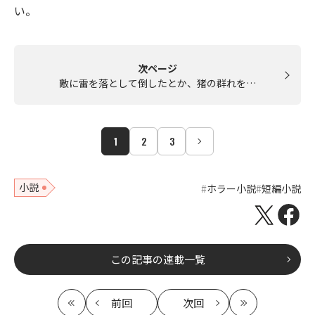
い。
次ページ
敵に雷を落として倒したとか、猪の群れを…
1
2
3
小説
ホラー小説
短編小説
この記事の連載一覧
前回
次回
最
の
の
最