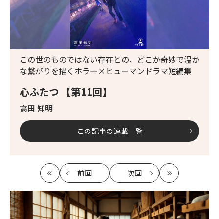
この世のものではない存在との、どこか奇妙で温か
な繋がりを描くホラー×ヒューマンドラマ短編集
心ふたつ 【第11回】
高田 知明
この記事の連載一覧
前回
次回
最
の
の
最
初
記
記
新
事
事
へ
へ