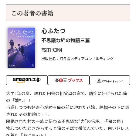
この著者の書籍
心ふたつ
不思議な絆の物語三篇
高田 知明
出版社名：幻冬舎メディアコンサルティング
大学1年の夏、訪れた田舎の祖父母の家で、唐突に告げられた俺
の『婚礼』！
当惑しつつも好奇心が勝る俺の前に現れた花嫁。綿帽子の下に隠
されたその相貌は……。
隔絶された村の一族に伝わる不思議な“力”の伝承。――『鬼の角』
物心ついたときからずっと俺のそばで微笑んでいた、白いドレス
を着た『おばちゃん』。