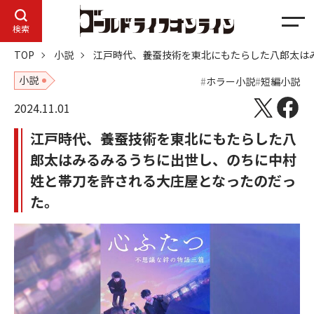
メ
検索
ニ
TOP
小説
江戸時代、養蚕技術を東北にもたらした八郎太は
ュ
ー
小説
ホラー小説
短編小説
2024.11.01
江戸時代、養蚕技術を東北にもたらした八
郎太はみるみるうちに出世し、のちに中村
姓と帯刀を許される大庄屋となったのだっ
た。