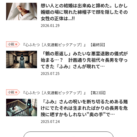
想い人との結婚は出来ぬと諦めた。しかし
婚姻の場に現れた綿帽子で顔を隠したその
女性の正体は...!!
2026.01.29
小説
『心ふたつ［人気連載ピックアップ］』
【最終回】
「鶴の恩返し」みたいな悪霊退散の儀式が
始まる…？ 計画通り先祖代々長男を守っ
てきた『ふみ』さんが現れて…
2025.07.25
小説
『心ふたつ［人気連載ピックアップ］』
【第23回】
『ふみ』さんの呪いを断ち切るためある賭
けにでた――それは生まれたばかりの長男を危
険に晒すかもしれない"奥の手"で…
2025.07.24