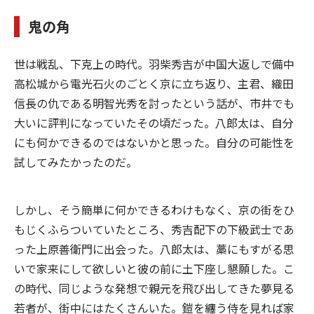
鬼の角
世は戦乱、下克上の時代。羽柴秀吉が中国大返しで備中
高松城から電光石火のごとく京に立ち返り、主君、織田
信長の仇である明智光秀を討ったという話が、市井でも
大いに評判になっていたその頃だった。八郎太は、自分
にも何かできるのではないかと思った。自分の可能性を
試してみたかったのだ。
しかし、そう簡単に何かできるわけもなく、京の街をひ
もじくふらついていたところ、秀吉配下の下級武士であ
った上原善衛門に出会った。八郎太は、藁にもすがる思
いで家来にして欲しいと彼の前に土下座し懇願した。こ
の時代、同じような発想で親元を飛び出してきた夢見る
若者が、街中にはたくさんいた。鎧を纏う侍を見れば家