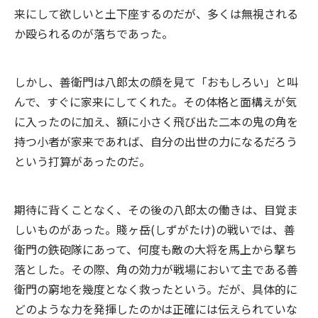
来にして欲しいと土下座するのだが、多くは無視される
か殴られるのが落ちであった。
しかし、善衛門は八郎太の顔を見て「おもしろい」と叫
んで、すぐに家来にしてくれた。その体格と面構えが気
に入ったのに加え、額に小さく飛び出た二本の鬼の角を
持つ小者が家来であれば、自分の出世の力になるだろう
という打算があったのだ。
期待に背くことなく、その後の八郎太の働きは、目覚ま
しいものがあった。賤ヶ岳(しずがたけ)の戦いでは、善
衛門の鉄砲隊にあって、何度も敵の大将を馬上から撃ち
落とした。その際、角の効力が戦場において主である善
衛門の窮地を幾度となく救ったという。だが、具体的に
どのような力を発揮したのかは正確には伝えられていな