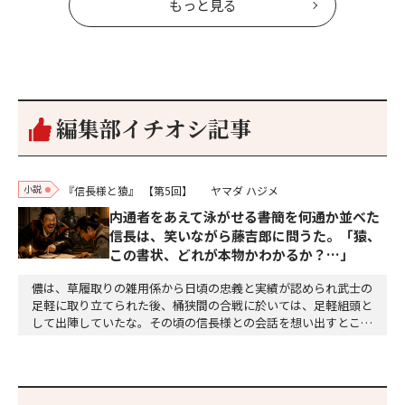
もっと見る
編集部イチオシ記事
小説
『信長様と猿』
【第5回】
ヤマダ ハジメ
内通者をあえて泳がせる――書簡を何通か並べた
信長は、笑いながら藤吉郎に問うた。「猿、
この書状、どれが本物かわかるか？…」
儂は、草履取りの雑用係から日頃の忠義と実績が認められ武士の
足軽に取り立てられた後、桶狭間の合戦に於いては、足軽組頭と
して出陣していたな。その頃の信長様との会話を想い出すとこん
な秘話があったわ。「殿、桶狭間の戦ですが、拙者も組頭として
参加しておりました。勝てる相手とは思えないほど兵の差があり
もうした。確か今川勢1万2000に対し織田勢はわずか3000あま
り。どうして勝てたのか、未だにわかりません。…