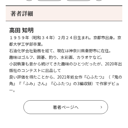
初
記
記
新
事
事
著者詳細
へ
へ
高田 知明
１９５９年（昭和３４年）２月２４日生まれ。京都市出身。京
都大学工学部卒業。
石油化学会社勤務を経て、現在は神奈川県秦野市に在住。
趣味はゴルフ、囲碁、釣り、水彩画、カラオケなど。
小説執筆も昔から続けてきた趣味のひとつだったが、2020年出
版社のコンテストに出品して
良い評価を得たことから、2021年処女作『心ふたつ』（『鬼の
角』『「ふみ」さん』『心ふたつ』の3編収録）で作家デビュ
ー。
著者ページへ