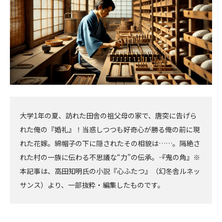
大学1年の夏、訪れた田舎の祖父母の家で、唐突に告げら
れた俺の『婚礼』！当惑しつつも好奇心が勝る俺の前に現
れた花嫁。綿帽子の下に隠されたその相貌は……。隔絶さ
れた村の一族に伝わる不思議な“力”の伝承。――『鬼の角』※
本記事は、高田知明氏の小説『心ふたつ』（幻冬舎ルネッ
サンス）より、一部抜粋・編集したものです。