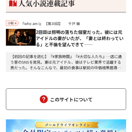
人気小説連載記事
小説
『who am I』
【第30回】
千戸 嶺
2回目は照明の落ちた個室だった。彼には元
アイドルの妻がいたが、「妻とは終わってい
る」と不倫を望んできて——
【前回の記事を読む】『#家族時間』『#大切な人たち』…店に通
う客のSNSを発見。妻は元アイドル、彼はテレビ業界で活躍する
男だった。そんなこんなで、最初の食事は駅前の中価格帯居酒屋
だった。テーブル席。開けた空間。周囲の喧噪。「偶然同じ店に
来た」が成立するギリギリの曖昧さ。高畑は抜け目ない。計算し
て動いている。計算して動く人間は計算で返せばいいから怖くな
い。怖いのは無計算な人間だ。衝動で動く馬鹿と、…
このサイトについて