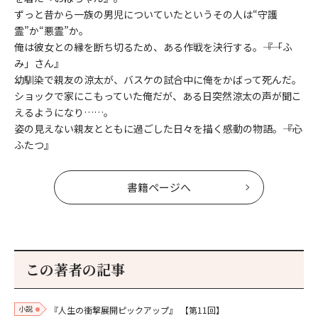
ずっと昔から一族の男児についていたというその人は“守護
霊”か“悪霊”か。
俺は彼女との縁を断ち切るため、ある作戦を決行する。――『「ふ
み」さん』
幼馴染で親友の涼太が、バスケの試合中に俺をかばって死んだ。
ショックで家にこもっていた俺だが、ある日突然涼太の声が聞こ
えるようになり……。
姿の見えない親友とともに過ごした日々を描く感動の物語。――『心
ふたつ』
書籍ページへ
この著者の記事
小説
『人生の衝撃展開ピックアップ』
【第11回】