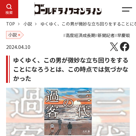
メ
検索
ニ
TOP
小説
ゆくゆく、この男が微妙な立ち回りをすることに
ュ
ー
小説
高度経済成長期
新聞記者
早慶戦
2024.04.10
ゆくゆく、この男が微妙な立ち回りをする
ことになろうとは、この時点では気づかな
かった