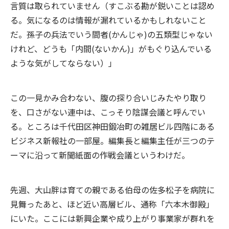
言質は取られていません（すこぶる勘が鋭いことは認め
る。気になるのは情報が漏れているかもしれないこと
だ。孫子の兵法でいう間者(かんじゃ)の五類型じゃない
けれど、どうも「内間(ないかん)」がもぐり込んでいる
ような気がしてならない）」
この一見かみ合わない、腹の探り合いじみたやり取り
を、口さがない連中は、こっそり陰謀会議と呼んでい
る。ところは千代田区神田鍛冶町の雑居ビル四階にある
ビジネス新報社の一部屋。編集長と編集主任が三つのテ
ーマに沿って新聞紙面の作戦会議というわけだ。
先週、大山胖は育ての親である伯母の佐多松子を病院に
見舞ったあと、ほど近い高層ビル、通称「六本木御殿」
にいた。ここには新興企業や成り上がり事業家が群れを