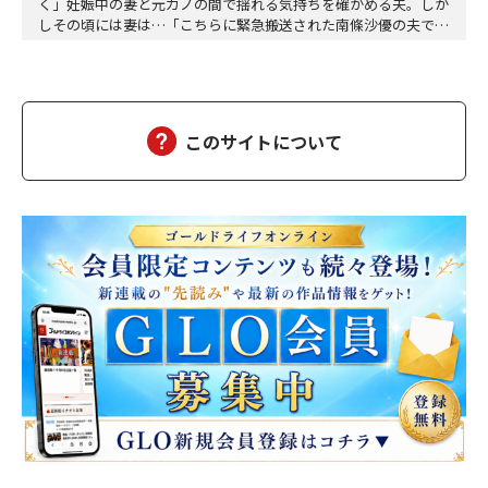
く」妊娠中の妻と元カノの間で揺れる気持ちを確かめる夫。しか
しその頃には妻は…「こちらに緊急搬送された南條沙優の夫です
が、沙優は大丈夫でしょうか」「しばらくお待ちください、担当
医を呼び出しますので、そちらでお待ちください」沙優の身に大
変なことが起こっていようとは、この時は想像もつかなかった。
しばらくして、担当医の先生が俺の元にやってきた。「南…
このサイトについて