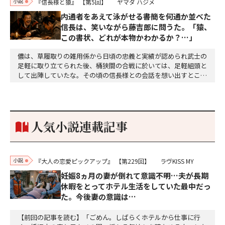
小説
『信長様と猿』
【第5回】
ヤマダ ハジメ
内通者をあえて泳がせる――書簡を何通か並べた
信長は、笑いながら藤吉郎に問うた。「猿、
この書状、どれが本物かわかるか？…」
儂は、草履取りの雑用係から日頃の忠義と実績が認められ武士の
足軽に取り立てられた後、桶狭間の合戦に於いては、足軽組頭と
して出陣していたな。その頃の信長様との会話を想い出すとこん
な秘話があったわ。「殿、桶狭間の戦ですが、拙者も組頭として
参加しておりました。勝てる相手とは思えないほど兵の差があり
もうした。確か今川勢1万2000に対し織田勢はわずか3000あま
り。どうして勝てたのか、未だにわかりません。…
人気小説連載記事
小説
『大人の恋愛ピックアップ』
【第229回】
ラヴKISS MY
妊娠8ヵ月の妻が倒れて意識不明…夫が長期
休暇をとってホテル生活をしていた最中だっ
た。今後妻の意識は…
【前回の記事を読む】「ごめん。しばらくホテルから仕事に行