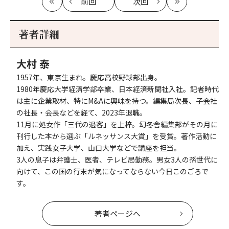
前回
次回
最
の
の
最
初
記
記
新
事
事
著者詳細
へ
へ
大村 泰
1957年、東京生まれ。慶応高校野球部出身。
1980年慶応大学経済学部卒業、日本経済新聞社入社。記者時代
は主に企業取材、特にM&Aに興味を持つ。編集局次長、子会社
の社長・会長などを経て、2023年退職｡
11月に処女作「三代の過客」を上梓。幻冬舎編集部がその月に
刊行した本から選ぶ「ルネッサンス大賞」を受賞。著作活動に
加え、実践女子大学、山口大学などで講座を担当。
3人の息子は弁護士、医者、テレビ局勤務。男女3人の孫世代に
向けて、この国の行末が気になってならない今日このごろで
す。
著者ページへ