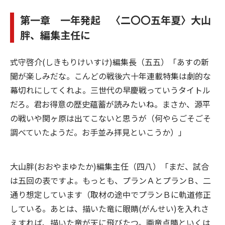
第一章 一年発起 〈二〇〇五年夏〉
大山
胖、編集主任に
式守啓介(しきもりけいすけ)編集長（五五）「あすの新
聞が楽しみだな。こんどの戦後六十年連載特集は劇的な
幕切れにしてくれよ。三世代の早慶戦っていうタイトル
だろ。君お得意の歴史蘊蓄が読みたいね。まさか、源平
の戦いや関ヶ原は出てこないと思うが（何やらごそごそ
調べていたようだ。お手並み拝見といこうか）」
大山胖(おおやまゆたか)編集主任（四八）「まだ、試合
は五回の表ですよ。もっとも、プランＡとプランＢ、二
通り想定しています（取材の途中でプランＢに軌道修正
している。あとは、描いた竜に眼睛(がんせい)を入れさ
えすれば、描いた竜が天に飛びたつ。画竜点睛といくは