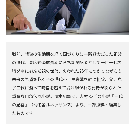
戦前、戦後の激動期を経て国づくりに一所懸命だった祖父
の世代、高度経済成長期に育ち新聞記者として一世一代の
特ダネに挑んだ親の世代、失われた25年につかりながらも
未来の希望を抱く子の世代…。早慶戦を軸に祖父、父、息
子三代に渡って時空を超えて受け継がれる矜持が綴られた
重厚な自叙伝風小説。※本記事は、大村 泰氏の小説『三代
の過客』（幻冬舎ルネッサンス）より、一部抜粋・編集し
たものです。