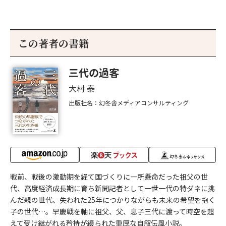
この著者の書籍
三代の過客
大村 泰
出版社名：幻冬舎メディアコンサルティング
戦前、戦後の激動期を経て国づくりに一所懸命だった祖父の世
代、高度経済成長期に育ち新聞記者として一世一代の特ダネに挑
んだ親の世代、失われた25年につかりながらも未来の希望を抱く
子の世代…。早慶戦を軸に祖父、父、息子三代に渡って時空を超
えて受け継がれる矜持が綴られた重厚な自叙伝風小説。