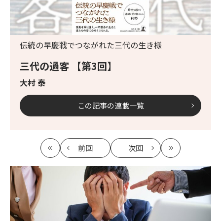
伝統の早慶戦でつながれた三代の生き様
三代の過客 【第3回】
大村 泰
この記事の連載一覧
前回
次回
最
の
の
最
初
記
記
新
事
事
へ
へ