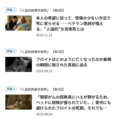
評論
『人道的医療安楽死』
【第6回】
本人の希望に従って、苦痛の少ない方法で
死に至らせる——ベテラン医師が唱え
る、"人道的"な安楽死とは
2025.11.13
評論
『人道的医療安楽死』
【第5回】
フロイトはどのように亡くなったのか――最期
の瞬間に隠された真相に迫る
2025.09.22
評論
『人道的医療安楽死』
【第4回】
「顎部がんの腐敗臭にハエが群がるため、
ベッドに蚊帳が張られていた。」――愛犬にも
避けられたフロイトの死期。それでも…
2025.08.04