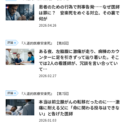
患者のための行為で刑事告発……なぜ医師
は罪に？ 安楽死をめぐる対立、その裏で
何が
2026.04.26
評論
『人道的医療安楽死』
【第8回】
ある夜、左脇腹に激痛が走り、病棟のカウ
ンターに足を引きずって辿り着いた。そこ
では2人の看護師が、冗談を言い合ってい
て…
2026.02.27
評論
『人道的医療安楽死』
【第7回】
本当は前立腺がんの転移だったのに……激
痛に耐える父に「命に関わる投与はできな
い」と告げた医師
2026.01.03