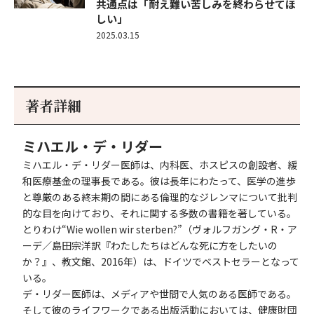
共通点は「耐え難い苦しみを終わらせてほ
しい」
2025.03.15
著者詳細
ミハエル・デ・リダー
ミハエル・デ・リダー医師は、内科医、ホスピスの創設者、緩
和医療基金の理事長である。彼は長年にわたって、医学の進歩
と尊厳のある終末期の間にある倫理的なジレンマについて批判
的な目を向けており、それに関する多数の書籍を著している。
とりわけ“Wie wollen wir sterben?”（ヴォルフガング・R・ア
ーデ／島田宗洋訳『わたしたちはどんな死に方をしたいの
か？』、教文館、2016年）は、ドイツでベストセラーとなって
いる。
デ・リダー医師は、メディアや世間で人気のある医師である。
そして彼のライフワークである出版活動においては、健康財団