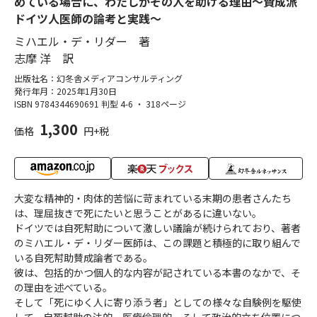
めている場合に、わたしがその人を助ける理由～賛成派
ドイツ人医師の論考と実践～
ミハエル・デ・リダー 著
志摩 洋 訳
出版社名：幻冬舎メディアコンサルティング
発行年月：2025年1月30日
ISBN 9784344690691
判型 4-6
・
318ページ
1,300
価格
円+税
大変な精神的・肉体的苦悩に苛まれている末期の患者さんたち
は、理屈抜きで死にたいと思うことがあるに違いない。
ドイツでは自死幇助について激しい議論が続けられており、著者
のミハエル・デ・リダー医師は、この課題と積極的に取り組んで
いる自死幇助賛成論者である。
彼は、包括的かつ個人的な内容が記されている本書のなかで、そ
の理由を述べている。
そして「死にゆく人に寄り添う者」としての様々な自験例を駆使