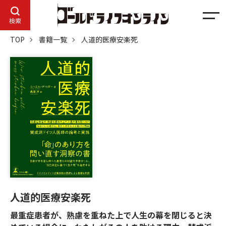
メ
検索
ニ
TOP
書籍一覧
人道的医療安楽死
ュ
ー
人道的医療安楽死
最重症患者が、熟慮を重ねた上で人生の幕を閉じると決