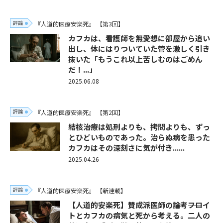
評論
『人道的医療安楽死』
【第3回】
カフカは、看護師を無愛想に部屋から追い
出し、体にはりついていた管を激しく引き
抜いた「もうこれ以上苦しむのはごめん
だ！...」
2025.06.08
評論
『人道的医療安楽死』
【第2回】
結核治療は処刑よりも、拷問よりも、ずっ
とひどいものであった。治らぬ病を患った
カフカはその深刻さに気が付き......
2025.04.26
評論
『人道的医療安楽死』
【新連載】
【人道的安楽死】賛成派医師の論考――フロイ
トとカフカの病気と死から考える。二人の