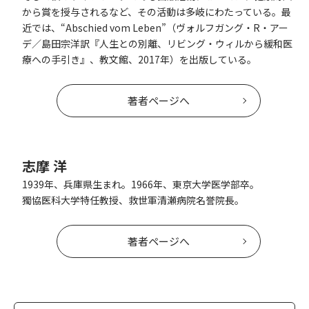
から賞を授与されるなど、その活動は多岐にわたっている。最
近では、“Abschied vom Leben”（ヴォルフガング・R・アー
デ／島田宗洋訳『人生との別離、リビング・ウィルから緩和医
療への手引き』、教文館、2017年）を出版している。
著者ページへ
志摩 洋
1939年、兵庫県生まれ。1966年、東京大学医学部卒。
獨協医科大学特任教授、救世軍清瀬病院名誉院長。
著者ページへ