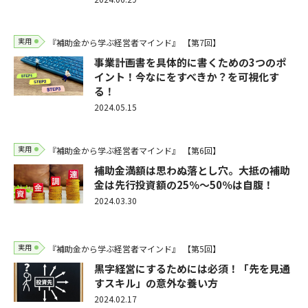
実用
『補助金から学ぶ経営者マインド』
【第7回】
事業計画書を具体的に書くための3つのポ
イント！今なにをすべきか？を可視化す
る！
2024.05.15
実用
『補助金から学ぶ経営者マインド』
【第6回】
補助金満額は思わぬ落とし穴。大抵の補助
金は先行投資額の25％～50％は自腹！
2024.03.30
実用
『補助金から学ぶ経営者マインド』
【第5回】
黒字経営にするためには必須！「先を見通
すスキル」の意外な養い方
2024.02.17