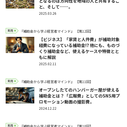
となるのは方向性を地域の人と共有するこ
と、そして……。
2025.03.26
実用
『補助金から学ぶ経営者マインド』
【第12回】
【ビジネス】「家賃と人件費」が補助対象
経費になっている補助金!? 他にも、ものづ
くり補助金など、使えるケースや特徴とと
もに解説
2025.02.11
実用
『補助金から学ぶ経営者マインド』
【第11回】
オープンしたてのハンバーガー屋が使える
補助金とは？「広報費」としてのSNS用プ
ロモーション動画の撮影費。
2024.12.22
実用
『補助金から学ぶ経営者マインド』
【第10回】