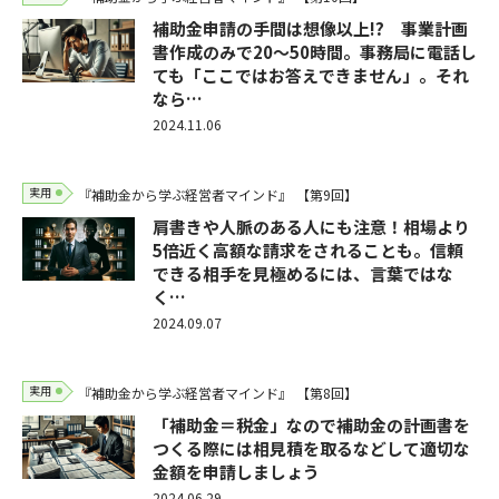
補助金申請の手間は想像以上!? 事業計画
書作成のみで20～50時間。事務局に電話し
ても「ここではお答えできません」。それ
なら…
2024.11.06
実用
『補助金から学ぶ経営者マインド』
【第9回】
肩書きや人脈のある人にも注意！相場より
5倍近く高額な請求をされることも。信頼
できる相手を見極めるには、言葉ではな
く…
2024.09.07
実用
『補助金から学ぶ経営者マインド』
【第8回】
「補助金＝税金」なので補助金の計画書を
つくる際には相見積を取るなどして適切な
金額を申請しましょう
2024.06.29