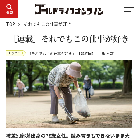
メ
検索
ニ
TOP
それでもこの仕事が好き
ュ
ー
［連載］それでもこの仕事が好き
エッセイ
『それでもこの仕事が好き』
【最終回】
氷上 龍
被差別部落出身の78歳女性。読み書きもできないまま大