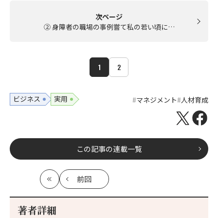
次ページ
② 身障者の職場の事例嘗て私の若い頃に…
1
2
ビジネス
実用
マネジメント
人材育成
この記事の連載一覧
前回
最
の
初
記
事
著者詳細
へ