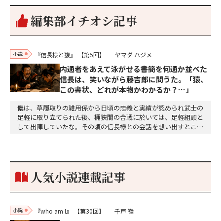
編集部イチオシ記事
小説
『信長様と猿』
【第5回】
ヤマダ ハジメ
内通者をあえて泳がせる――書簡を何通か並べた
信長は、笑いながら藤吉郎に問うた。「猿、
この書状、どれが本物かわかるか？…」
儂は、草履取りの雑用係から日頃の忠義と実績が認められ武士の
足軽に取り立てられた後、桶狭間の合戦に於いては、足軽組頭と
して出陣していたな。その頃の信長様との会話を想い出すとこん
な秘話があったわ。「殿、桶狭間の戦ですが、拙者も組頭として
参加しておりました。勝てる相手とは思えないほど兵の差があり
もうした。確か今川勢1万2000に対し織田勢はわずか3000あま
り。どうして勝てたのか、未だにわかりません。…
人気小説連載記事
小説
『who am I』
【第30回】
千戸 嶺