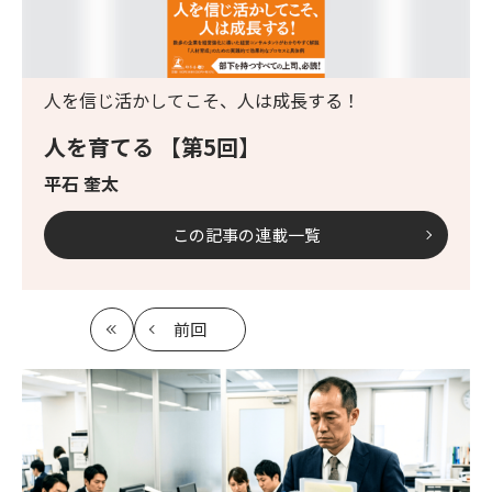
人を信じ活かしてこそ、人は成長する！
人を育てる 【第5回】
平石 奎太
この記事の連載一覧
前回
最
の
初
記
事
へ