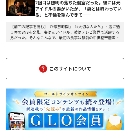
2回目は照明の落ちた個室だった。彼には元
アイドルの妻がいたが、「妻とは終わってい
る」と不倫を望んできて——
【前回の記事を読む】『#家族時間』『#大切な人たち』…店に通
う客のSNSを発見。妻は元アイドル、彼はテレビ業界で活躍する
男だった。そんなこんなで、最初の食事は駅前の中価格帯居酒屋
だった。テーブル席。開けた空間。周囲の喧噪。「偶然同じ店に
来た」が成立するギリギリの曖昧さ。高畑は抜け目ない。計算し
て動いている。計算して動く人間は計算で返せばいいから怖くな
い。怖いのは無計算な人間だ。衝動で動く馬鹿と、…
このサイトについて