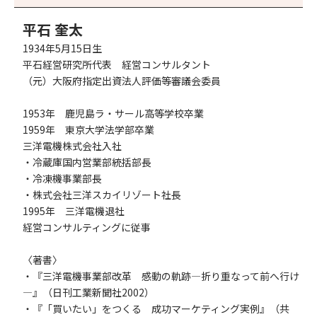
平石 奎太
1934年5月15日生
平石経営研究所代表 経営コンサルタント
（元）大阪府指定出資法人評価等審議会委員
1953年 鹿児島ラ・サール高等学校卒業
1959年 東京大学法学部卒業
三洋電機株式会社入社
・冷蔵庫国内営業部統括部長
・冷凍機事業部長
・株式会社三洋スカイリゾート社長
1995年 三洋電機退社
経営コンサルティングに従事
〈著書〉
・『三洋電機事業部改革 感動の軌跡―折り重なって前へ行け
―』（日刊工業新聞社2002）
・『「買いたい」をつくる 成功マーケティング実例』（共