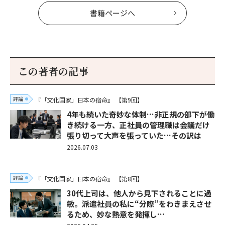
書籍ページへ
この著者の記事
評論
『「文化国家」日本の宿命』
【第9回】
4年も続いた奇妙な体制…非正規の部下が働
き続ける一方、正社員の管理職は会議だけ
張り切って大声を張っていた…その訳は
2026.07.03
評論
『「文化国家」日本の宿命』
【第8回】
30代上司は、他人から見下されることに過
敏。派遣社員の私に“分際”をわきまえさせ
るため、妙な熱意を発揮し…