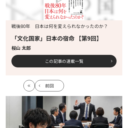
戦後80年 日本は何を変えられなかったのか？
「文化国家」日本の宿命 【第9回】
桜山 太郎
この記事の連載一覧
前回
最
の
初
記
事
へ