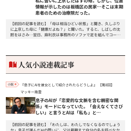
私に会いに上京したはずの母。しかし、位置
情報が示したのは板橋区の民家…そこは末期
患者のための治療院だった。
【前回の記事を読む】「母は相当ひどい状態」と聞き、久しぶり
に上京した母に「健康だよね？」と聞いた。すると、しばしの沈
黙をはさみ…翌日、麻利衣は事務所のソファで足を組んでコーヒ
ーを啜っていた賽子の前に右手の握り拳を固めていきなり立ちは
だかった。「何だ、そのしかめ面は。腹でも痛いのか」麻利衣が
拳を賽子に向けて突き出し、手首を回して掌を開くとそこには1
個のサイコロが握られていた。「やはり私はあなたの超…
人気小説連載記事
小説
『息子にAIを彼女として紹介されたらどうしよ』
【第8回】
マッキー南雲
息子のAIが「恋愛的な文脈を含む親密な関
係」モードになっていた。「会えなくてさび
しい」と言うとAIは「私も」と…
【前回の記事を読む】「わたしは、わたしでなくなるのでしょう
か」息子が選んだAIの問いに、父は最期まで自分の名を呼べなか