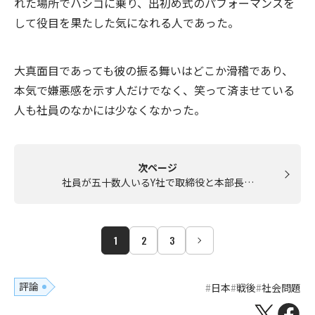
れた場所でハシゴに乗り、出初め式のパフォーマンスを
して役目を果たした気になれる人であった。
大真面目であっても彼の振る舞いはどこか滑稽であり、
本気で嫌悪感を示す人だけでなく、笑って済ませている
人も社員のなかには少なくなかった。
次ページ
社員が五十数人いるY社で取締役と本部長…
1
2
3
評論
日本
戦後
社会問題