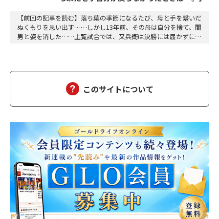
【前回の記事を読む】落ち葉の季節になるたび、母と手を繋いだ
ぬくもりを思い出す……しかし13年前、その母は自分を捨て、間
男と姿を消した……上覧試合では、又兵衛は決勝には届かずに敗
れた。が、それまでに気になる男が何名かいて試合後声をかけて
みた。その中で特に自分と剣筋がよく似た男がいて互いに技を称
賛しあった後で、「指導者はどなたか」と又兵衛は聞いた。「清
水左衛門(しみずさえもん)先生で、流派はよくはわ…
このサイトについて