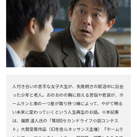
事
事
へ
へ
人付き合いの苦手な女子大生が、失敗続きの就活中に出会
った少年と老人。おのおのの胸に抱える苦悩や悲哀が、ホ
ームランと南の一つ星が取り持つ縁によって、やがて明る
い未来に変わっていくという人生再生のお話。※本記事
は、福原 道人氏の「第8回セカンドライフ小説コンテス
ト」大賞受賞作品（幻冬舎ルネッサンス主催）『ホームラ