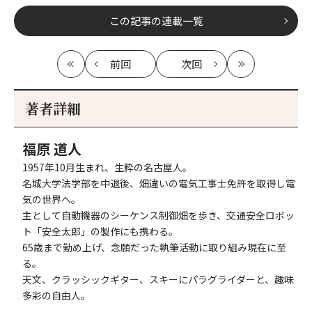
この記事の連載一覧
前回
次回
最
の
の
最
初
記
記
新
事
事
著者詳細
へ
へ
福原 道人
1957年10月生まれ、生粋の名古屋人。
名城大学法学部を中退後、畑違いの電気工事士免許を取得し電
気の世界へ。
主として自動機器のシーケンス制御畑を歩き、交通安全ロボッ
ト「安全太郎」の製作にも携わる。
65歳まで勤め上げ、念願だった執筆活動に取り組み現在に至
る。
天文、クラッシックギター、スキーにパラグライダーと、趣味
多彩の自由人。