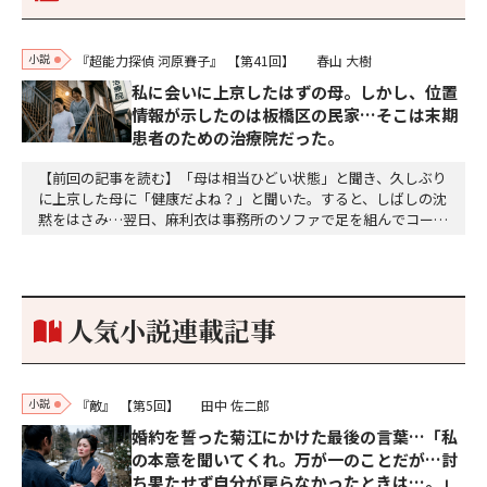
小説
『超能力探偵 河原賽子』
【第41回】
春山 大樹
私に会いに上京したはずの母。しかし、位置
情報が示したのは板橋区の民家…そこは末期
患者のための治療院だった。
【前回の記事を読む】「母は相当ひどい状態」と聞き、久しぶり
に上京した母に「健康だよね？」と聞いた。すると、しばしの沈
黙をはさみ…翌日、麻利衣は事務所のソファで足を組んでコーヒ
ーを啜っていた賽子の前に右手の握り拳を固めていきなり立ちは
だかった。「何だ、そのしかめ面は。腹でも痛いのか」麻利衣が
拳を賽子に向けて突き出し、手首を回して掌を開くとそこには1
個のサイコロが握られていた。「やはり私はあなたの超…
人気小説連載記事
小説
『敵』
【第5回】
田中 佐二郎
婚約を誓った菊江にかけた最後の言葉…「私
の本意を聞いてくれ。万が一のことだが…討
ち果たせず自分が戻らなかったときは…。」