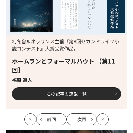
幻冬舎ルネッサンス主催『第8回セカンドライフ小
説コンテスト』大賞受賞作品。
ホームランとフォーマルハウト 【第11
回】
福原 道人
この記事の連載一覧
前回
次回
最
の
の
最
初
記
記
新