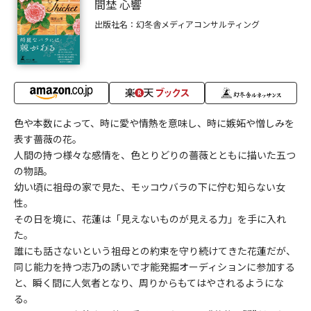
間埜 心響
出版社名：幻冬舎メディアコンサルティング
色や本数によって、時に愛や情熱を意味し、時に嫉妬や憎しみを
表す薔薇の花。
人間の持つ様々な感情を、色とりどりの薔薇とともに描いた五つ
の物語。
幼い頃に祖母の家で見た、モッコウバラの下に佇む知らない女
性。
その日を境に、花蓮は「見えないものが見える力」を手に入れ
た。
誰にも話さないという祖母との約束を守り続けてきた花蓮だが、
同じ能力を持つ志乃の誘いで才能発掘オーディションに参加する
と、瞬く間に人気者となり、周りからもてはやされるようにな
る。