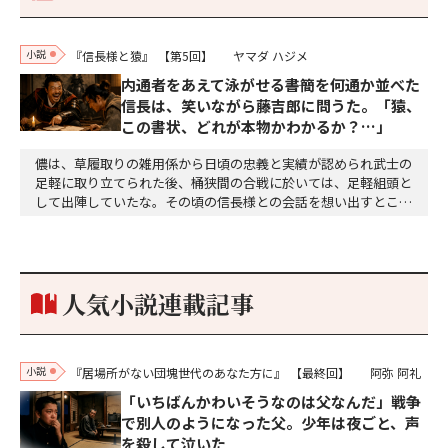
小説
『信長様と猿』
【第5回】
ヤマダ ハジメ
内通者をあえて泳がせる――書簡を何通か並べた
信長は、笑いながら藤吉郎に問うた。「猿、
この書状、どれが本物かわかるか？…」
儂は、草履取りの雑用係から日頃の忠義と実績が認められ武士の
足軽に取り立てられた後、桶狭間の合戦に於いては、足軽組頭と
して出陣していたな。その頃の信長様との会話を想い出すとこん
な秘話があったわ。「殿、桶狭間の戦ですが、拙者も組頭として
参加しておりました。勝てる相手とは思えないほど兵の差があり
もうした。確か今川勢1万2000に対し織田勢はわずか3000あま
り。どうして勝てたのか、未だにわかりません。…
人気小説連載記事
小説
『居場所がない団塊世代のあなた方に』
【最終回】
阿弥 阿礼
「いちばんかわいそうなのは父なんだ」戦争
で別人のようになった父。少年は夜ごと、声
を殺して泣いた