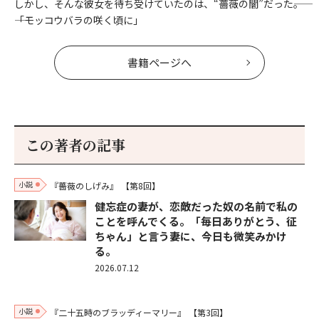
しかし、そんな彼女を待ち受けていたのは、“薔薇の闇”だった――。
――「モッコウバラの咲く頃に」
書籍ページへ
この著者の記事
小説
『薔薇のしげみ』
【第8回】
健忘症の妻が、恋敵だった奴の名前で私の
ことを呼んでくる。「毎日ありがとう、征
ちゃん」と言う妻に、今日も微笑みかけ
る。
2026.07.12
小説
『二十五時のブラッディーマリー』
【第3回】