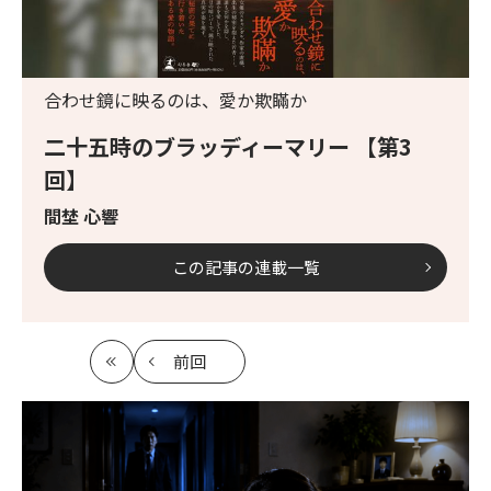
合わせ鏡に映るのは、愛か欺瞞か
二十五時のブラッディーマリー 【第3
回】
間埜 心響
この記事の連載一覧
前回
最
の
初
記
事
へ