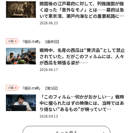
開国後の江戸幕府に対して、列強諸国が強
く迫った「意外なモノ」とは──幕府は急
いで東京湾、瀬戸内海などの重要航路に…
2026.06.23
小説
『極彩の岬』
【最終回】
戦時中、名産の西瓜は“贅沢品”として禁止
されていた。だがこのフィルムには、人々
が西瓜を頬張る姿が――
2026.06.17
小説
『極彩の岬』
【第5回】
「このフィルム…何かがおかしい…」戦時
中に撮られたはずの映像には、当時ではあ
り得ない"あるもの"が映っていて…
2026.04.13
もっと見る