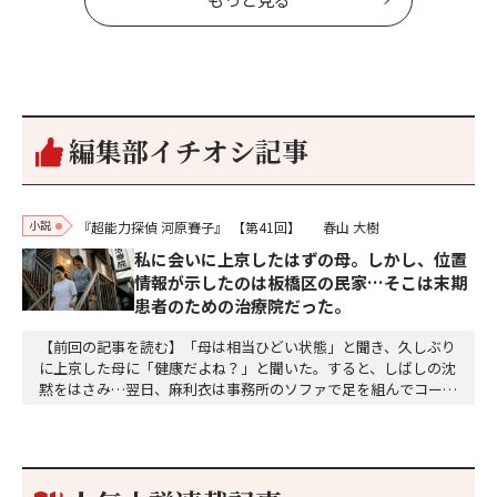
編集部イチオシ記事
小説
『超能力探偵 河原賽子』
【第41回】
春山 大樹
私に会いに上京したはずの母。しかし、位置
情報が示したのは板橋区の民家…そこは末期
患者のための治療院だった。
【前回の記事を読む】「母は相当ひどい状態」と聞き、久しぶり
に上京した母に「健康だよね？」と聞いた。すると、しばしの沈
黙をはさみ…翌日、麻利衣は事務所のソファで足を組んでコーヒ
ーを啜っていた賽子の前に右手の握り拳を固めていきなり立ちは
だかった。「何だ、そのしかめ面は。腹でも痛いのか」麻利衣が
拳を賽子に向けて突き出し、手首を回して掌を開くとそこには1
個のサイコロが握られていた。「やはり私はあなたの超…