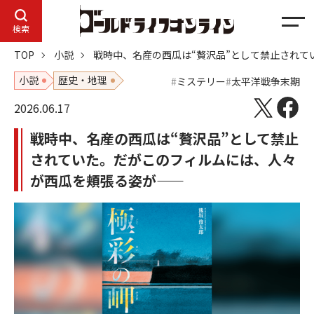
メ
検索
ニ
TOP
小説
戦時中、名産の西瓜は“贅沢品”として禁止されて
ュ
ー
小説
歴史・地理
ミステリー
太平洋戦争末期
2026.06.17
戦時中、名産の西瓜は“贅沢品”として禁止
されていた。だがこのフィルムには、人々
が西瓜を頬張る姿が――