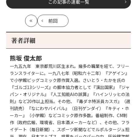
この記事の連載一覧
前回
最
の
初
記
事
著者詳細
へ
熊坂 俊太郎
一九五九年 東京都荒川区生まれ。幾多の職業を経て、フリー
ランスライターに。一九八七年（昭和六十二年）『アゲイン』
で小学館ビッグコミック原作賞入選。さいとう・たかを氏の
『ゴルゴ13シリーズ』の脚本協力者として『演出国家』『ジャ
パン・オリジナル』『人工知能AIの誤算』『ハインリッヒの法
則』など20作以上担当。その他、『毒ダネ特派員カスガ』（週
刊読売）『なにわサバイバル』（日刊ゲンダイ）『キティ・ホ
ーカー』（小学館）などコミック原作多数。番組制作、CM制
作（政府広報、環境省、日本酒メーカーなど）、その他、フラ
イデート（毎日新聞）、スポーツ新聞などでルポルタージュ担
当。現在、日本アルプス、世界をバックパック中。灰谷健次郎