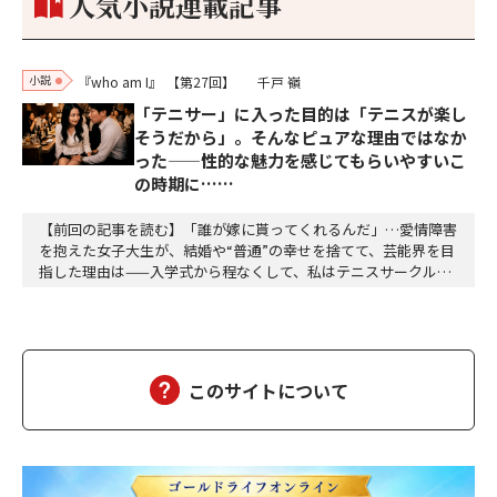
人気小説連載記事
小説
『who am I』
【第27回】
千戸 嶺
「テニサー」に入った目的は「テニスが楽し
そうだから」。そんなピュアな理由ではなか
った——性的な魅力を感じてもらいやすいこ
の時期に……
【前回の記事を読む】「誰が嫁に貰ってくれるんだ」…愛情障害
を抱えた女子大生が、結婚や“普通”の幸せを捨てて、芸能界を目
指した理由は——入学式から程なくして、私はテニスサークルに
入った。テニスなんか微塵も興味はない。今までの言動を見て私
が「テニスが楽しそうだから」とかいう、見かけたちょうちょを
追いかけるような純粋無垢のピュア野郎に見えるか？選んだ理由
は打算的なものだ。そのサークルのSNSをリサーチ…
このサイトについて