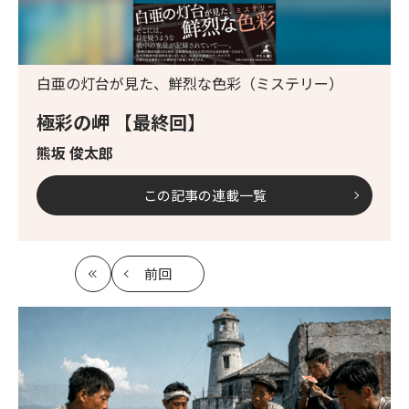
白亜の灯台が見た、鮮烈な色彩（ミステリー）
極彩の岬 【最終回】
熊坂 俊太郎
この記事の連載一覧
前回
最
の
初
記
事
へ