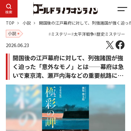
メ
検索
ニ
TOP
小説
開国後の江戸幕府に対して、列強諸国が強く迫っ
ュ
ー
小説
ミステリー
太平洋戦争
歴史ミステリー
2026.06.23
開国後の江戸幕府に対して、列強諸国が強
く迫った「意外なモノ」とは──幕府は急
いで東京湾、瀬戸内海などの重要航路に…