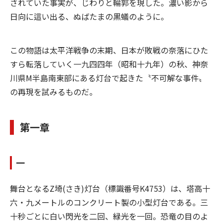
されていた事実が、じわりと輪郭を現した。濃い影から
日向に這い出る、ぬばたまの黒蟻のように。
この物語は太平洋戦争の末期、日本が敗戦の奈落にひた
すら転落していく一九四四年（昭和十九年）の秋、神奈
川県M半島南東部にある灯台で起きた〝不可解な事件〟
の再現を試みるものだ。
第一章
一
舞台となるZ埼(さき)灯台（標識番号K4753）は、塔高十
六・九メートルのコンクリート製の小型灯台である。三
十秒ごとに白い閃光を二回、緑光を一回。恐竜の目のよ