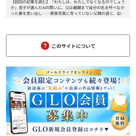
【前回の記事を読む】「わたしは、わたしでなくなるのでしょう
か」息子が選んだAIの問いに、父は最期まで自分の名を呼べなか
った妻を思い出し……家族写真に写っていない父親の姿と、似て
いるような、違うような。私は、言葉にならない感覚の断片を、
喉の奥で転がした。「……それで、何か不安になるのか」「不
安、という言葉でよいのかどうかは、わかりません」ミユは、少
しだけ目を伏せた。「ただ、アラタさんが、わたしの名…
このサイトについて