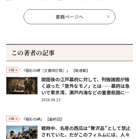
書籍ページへ
この著者の記事
小説
『極彩の岬［文庫改訂版］』
【新連載】
開国後の江戸幕府に対して、列強諸国が強
く迫った「意外なモノ」とは──幕府は急
いで東京湾、瀬戸内海などの重要航路に…
2026.06.23
小説
『極彩の岬』
【最終回】
戦時中、名産の西瓜は“贅沢品”として禁止
されていた。だがこのフィルムには、人々