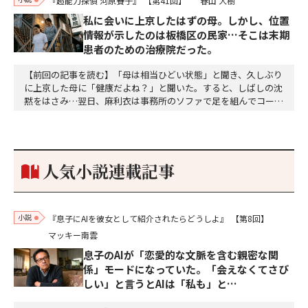
『超能力探偵 河原賽子』
【第41回】
春山 大樹
私に会いに上京したはずの母。しかし、位置
情報が示したのは板橋区の民家…そこは末期
患者のための治療院だった。
【前回の記事を読む】「母は相当ひどい状態」と聞き、久しぶり
に上京した母に「健康だよね？」と聞いた。すると、しばしの沈
黙をはさみ…翌日、麻利衣は事務所のソファで足を組んでコーヒ
ーを啜っていた賽子の前に右手の握り拳を固めていきなり立ちは
だかった。「何だ、そのしかめ面は。腹でも痛いのか」麻利衣が
拳を賽子に向けて突き出し、手首を回して掌を開くとそこには1
個のサイコロが握られていた。「やはり私はあなたの超…
人気小説連載記事
小説
『息子にAIを彼女として紹介されたらどうしよ』
【第8回】
マッキー南雲
息子のAIが「恋愛的な文脈を含む親密な関
係」モードになっていた。「会えなくてさび
しい」と言うとAIは「私も」と…