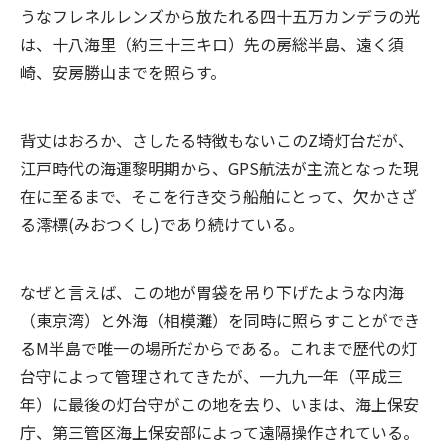
うなフレネルレンズから放たれる四十五万カンデラの光
は、十八海里（約三十三キロ）先の房総半島、遠く須
崎、安房勝山までを照らす。
背丈はおろか、さしたる特徴もないこのZ埼灯台だが、
江戸時代の海運黎明期から、GPS航法が主流となった現
在に至るまで、そこを行き交う船舶にとって、欠かさざ
る澪標(みおつくし)であり続けている。
なぜと言えば、この地が胃袋を吊り下げたような内海
（東京湾）と外海（相模灘）を同時に照らすことができ
るM半島で唯一の場所だからである。これまで歴代の灯
台守によって管理されてきたが、一九九一年（平成三
年）に最後の灯台守がこの地を去り、いまは、海上保安
庁、第三管区海上保安部によって遠隔操作されている。