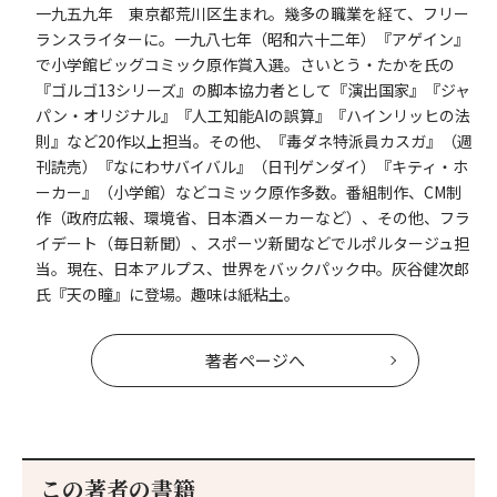
一九五九年 東京都荒川区生まれ。幾多の職業を経て、フリー
ランスライターに。一九八七年（昭和六十二年）『アゲイン』
で小学館ビッグコミック原作賞入選。さいとう・たかを氏の
『ゴルゴ13シリーズ』の脚本協力者として『演出国家』『ジャ
パン・オリジナル』『人工知能AIの誤算』『ハインリッヒの法
則』など20作以上担当。その他、『毒ダネ特派員カスガ』（週
刊読売）『なにわサバイバル』（日刊ゲンダイ）『キティ・ホ
ーカー』（小学館）などコミック原作多数。番組制作、CM制
作（政府広報、環境省、日本酒メーカーなど）、その他、フラ
イデート（毎日新聞）、スポーツ新聞などでルポルタージュ担
当。現在、日本アルプス、世界をバックパック中。灰谷健次郎
氏『天の瞳』に登場。趣味は紙粘土。
著者ページへ
この著者の書籍