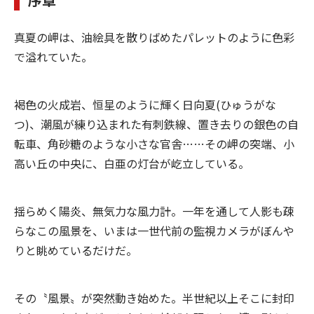
真夏の岬は、油絵具を散りばめたパレットのように色彩
で溢れていた。
褐色の火成岩、恒星のように輝く日向夏(ひゅうがな
つ)、潮風が練り込まれた有刺鉄線、置き去りの銀色の自
転車、角砂糖のような小さな官舎……その岬の突端、小
高い丘の中央に、白亜の灯台が屹立している。
揺らめく陽炎、無気力な風力計。一年を通して人影も疎
らなこの風景を、いまは一世代前の監視カメラがぼんや
りと眺めているだけだ。
その〝風景〟が突然動き始めた。半世紀以上そこに封印