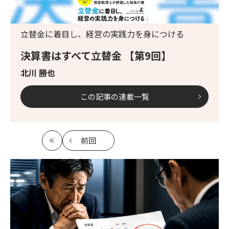
立替金に着目し、経営の実践力を身につける
決算書はすべて立替金 【第9回】
北川 勝也
この記事の連載一覧
前回
最
の
初
記
事
へ