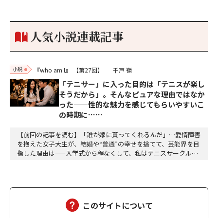
だかった。「何だ、そのしかめ面は。腹でも痛いのか」麻利衣が
拳を賽子に向けて突き出し、手首を回して掌を開くとそこには1
個のサイコロが握られていた。「やはり私はあなたの超…
人気小説連載記事
小説
『who am I』
【第27回】
千戸 嶺
「テニサー」に入った目的は「テニスが楽し
そうだから」。そんなピュアな理由ではなか
った——性的な魅力を感じてもらいやすいこ
の時期に……
【前回の記事を読む】「誰が嫁に貰ってくれるんだ」…愛情障害
を抱えた女子大生が、結婚や“普通”の幸せを捨てて、芸能界を目
指した理由は——入学式から程なくして、私はテニスサークルに
入った。テニスなんか微塵も興味はない。今までの言動を見て私
が「テニスが楽しそうだから」とかいう、見かけたちょうちょを
追いかけるような純粋無垢のピュア野郎に見えるか？選んだ理由
は打算的なものだ。そのサークルのSNSをリサーチ…
このサイトについて