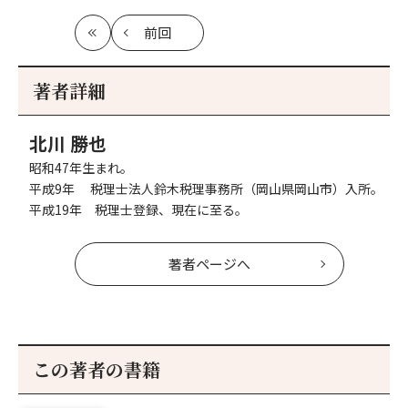
前回
最
の
初
記
事
著者詳細
へ
北川 勝也
昭和47年生まれ。
平成9年 税理士法人鈴木税理事務所（岡山県岡山市）入所。
平成19年 税理士登録、現在に至る。
著者ページへ
この著者の書籍