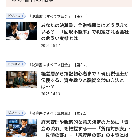
ビジネス
『決算書はすべて立替金』
【第9回】
あなたの決算書、金融機関にはどう見えて
いる？ 「回収不能率」で判定される会社
の危うい実態とは
2026.06.17
ビジネス
『決算書はすべて立替金』
【第8回】
経営層から簿記初心者まで！現役税理士が
伝授する、資金繰りと融資交渉の方法と
は…？
2026.04.13
ビジネス
『決算書はすべて立替金』
【第7回】
経営管理や戦略的な意思決定のために「資
金の流れ」を把握する——「貸借対照表」-
「負債の部」・「純資産の部」の本質とは