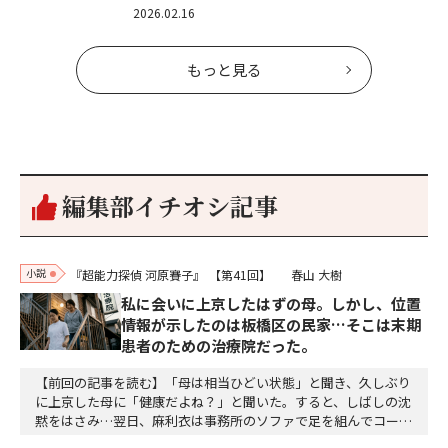
2026.02.16
もっと見る
編集部イチオシ記事
小説
『超能力探偵 河原賽子』
【第41回】
春山 大樹
私に会いに上京したはずの母。しかし、位置
情報が示したのは板橋区の民家…そこは末期
患者のための治療院だった。
【前回の記事を読む】「母は相当ひどい状態」と聞き、久しぶり
に上京した母に「健康だよね？」と聞いた。すると、しばしの沈
黙をはさみ…翌日、麻利衣は事務所のソファで足を組んでコーヒ
ーを啜っていた賽子の前に右手の握り拳を固めていきなり立ちは