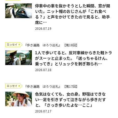
停車中の車を抜かそうとした瞬間、窓が開
いた。ニット帽のおじさんが「これ食べ
る？」と声をかけてきたので見ると、助手
席に…
2026.07.19
エッセイ
『歩き遍路 ほろり巡礼』
【第18回】
1人で歩いてると、反対車線からきた軽トラ
がスーッと止まった。「送っちゃるけん、
乗ってき」とリュックを剝ぎ取られ…
2026.07.18
エッセイ
『歩き遍路 ほろり巡礼』
【第17回】
色気はなくても、女の身。野宿はできな
い…足を引きずって泣きながら歩きだす
と、「さっき歩いたよな…ここ」
2026.07.17