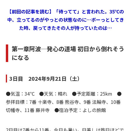
【前回の記事を読む】「待ってて」と言われた。35℃の
中、立ってるのがやっとの状態なのに…ボーっとしてき
た時、戻ってきたその人が持っていたのは…
第一章阿波─発心の道場 初日から倒れそう
になる
3日目 2024年9月21日（土）
●気温：34℃ ●天気：晴れ ●予定距離：25km ●
参拝目標：7番 十楽寺、8番 熊谷寺、9番 法輪寺、10番
切幡寺、11番 藤井寺 ●宿泊予定：よしの旅館
2日目は7番から11番。今日も暑い。日差しは昨日ほどで