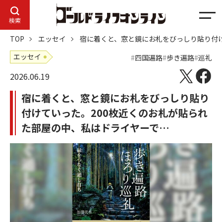
メ
検索
ニ
TOP
エッセイ
宿に着くと、窓と鏡にお札をびっしり貼り付け
ュ
ー
エッセイ
四国遍路
歩き遍路
巡礼
2026.06.19
宿に着くと、窓と鏡にお札をびっしり貼り
付けていった。200枚近くのお札が貼られ
た部屋の中、私はドライヤーで…