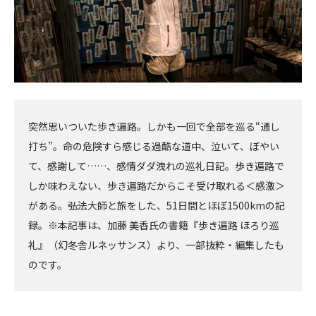
突然思いついた歩き遍路。しかも一回で全部を巡る“通し
打ち”。命の危険すら感じる過酷な道中、泣いて、ぼやい
て、感謝して……、感情ダダ洩れの巡礼日記。歩き遍路で
しか味わえない、歩き遍路だからこそ受け取れる＜感激＞
がある。――弘法大師と旅をした、51日間とほぼ1500kmの記
録。※本記事は、加藤 美香氏の書籍『歩き遍路 ほろり巡
礼』（幻冬舎ルネッサンス）より、一部抜粋・編集したも
のです。