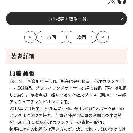
この記事の連載一覧
前回
次回
最
の
の
最
初
記
記
新
事
事
著者詳細
へ
へ
加藤 美香
1967年、神奈川県生まれ。現在は会社役員。心理カウンセラ
ー。SC講師。グラフィックデザイナーを経て結婚（現在は離婚
し独身）。結婚当初、趣味で始めた社交ダンス（競技）で中部
アマチュアチャンピオンになる。
2012年プロ転向。2020年に引退。選手時代にスポーツ選手の
メンタルに興味を持ち、仕事と練習と家事の合間と夜中に勉
強。2011年に臨床心理カウンセラーの資格を取得。
物事に対する執着心は薄い方だが、決して飽きっぽいわけでは