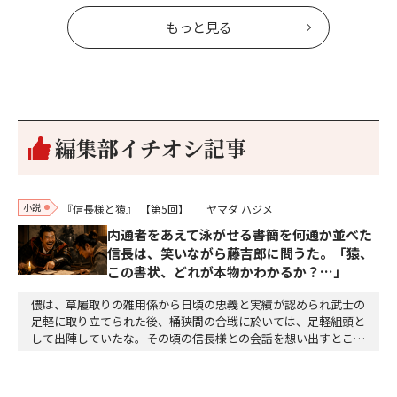
もっと見る
編集部イチオシ記事
小説
『信長様と猿』
【第5回】
ヤマダ ハジメ
内通者をあえて泳がせる――書簡を何通か並べた
信長は、笑いながら藤吉郎に問うた。「猿、
この書状、どれが本物かわかるか？…」
儂は、草履取りの雑用係から日頃の忠義と実績が認められ武士の
足軽に取り立てられた後、桶狭間の合戦に於いては、足軽組頭と
して出陣していたな。その頃の信長様との会話を想い出すとこん
な秘話があったわ。「殿、桶狭間の戦ですが、拙者も組頭として
参加しておりました。勝てる相手とは思えないほど兵の差があり
もうした。確か今川勢1万2000に対し織田勢はわずか3000あま