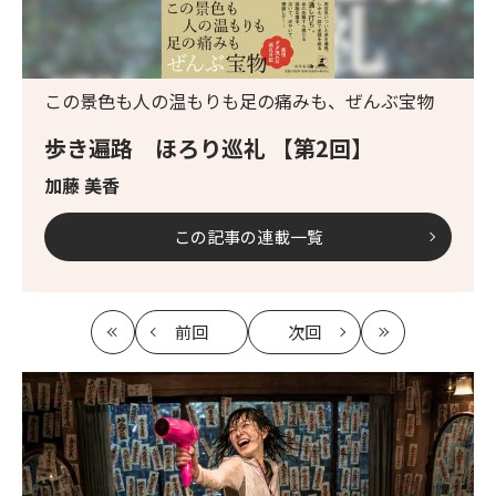
この景色も人の温もりも足の痛みも、ぜんぶ宝物
歩き遍路 ほろり巡礼 【第2回】
加藤 美香
この記事の連載一覧
前回
次回
最
の
の
最
初
記
記
新
事
事
へ
へ