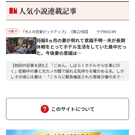
り。どうして勝てたのか、未だにわかりません。…
人気小説連載記事
小説
『大人の恋愛ピックアップ』
【第229回】
ラヴKISS MY
妊娠8ヵ月の妻が倒れて意識不明…夫が長期
休暇をとってホテル生活をしていた最中だっ
た。今後妻の意識は…
【前回の記事を読む】「ごめん。しばらくホテルから仕事に行
く」妊娠中の妻と元カノの間で揺れる気持ちを確かめる夫。しか
しその頃には妻は…「こちらに緊急搬送された南條沙優の夫です
が、沙優は大丈夫でしょうか」「しばらくお待ちください、担当
医を呼び出しますので、そちらでお待ちください」沙優の身に大
変なことが起こっていようとは、この時は想像もつかなかった。
しばらくして、担当医の先生が俺の元にやってきた。「南…
このサイトについて