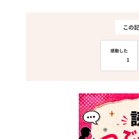
この
感動した
1