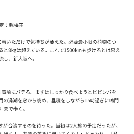
予定：観梅荘
に着いただけで気持ちが萎えた。必要最小限の荷物のつ
8kgは超えている。これで1‌500kmも歩けるとは思え
流し、新大阪へ。
到着前にバテる。まずはしっかり食べようとビビンバを
門の渦潮を窓から眺め、昼寝をしながら15時過ぎに鳴門
》まで歩く。
オが合流するのを待った。当初は2人旅の予定だったが、
も行く！ 友達の美香に聞いてくれ！」と言われ、「私