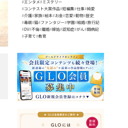
エンタメ
ミステリー
コンテスト大賞作品
短編集
仕事
純愛
介護
家族
絵本
お金
恋愛
動物
歴史
毒親
猫
ファンタジー
学園
結婚
旅行記
DV
不倫
離婚
嫁姑
認知症
がん
闘病記
子育て
教育