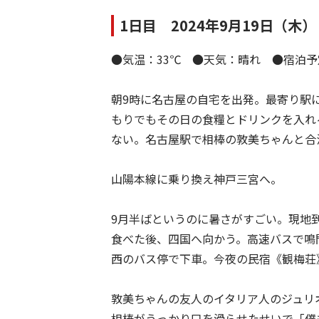
1日目 2024年9月19日（木）
●気温：33℃ ●天気：晴れ ●宿泊
朝9時に名古屋の自宅を出発。最寄り駅
もりでもその日の食糧とドリンクを入れると
ない。名古屋駅で相棒の敦美ちゃんと合
山陽本線に乗り換え神戸三宮へ。
9月半ばというのに暑さがすごい。現地
食べた後、四国へ向かう。高速バスで鳴
西のバス停で下車。今夜の民宿《観梅荘
敦美ちゃんの友人のイタリア人のジュリ
相棒がうっかり口を滑らせたせいで「僕